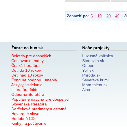
Zobraziť po:
5
|
10
|
20
|
40
|
8
Žánre na bux.sk
Naše projekty
Beletria pre dospelých
Luxusná knižnica
Cestovanie, mapy
Stonozka.sk
Česká literatúra
Odeon
Deti do 10 rokov
Yoli.sk
Deti nad 10 rokov
Priroda.sk
Fond na podporu umenia
Severské krimi
Jazyky, vzdelanie
Mám talent.sk
Literatúra faktu
Ajna
Odborná literatúra
Populárne náučná pre dospelých
Slovenská literatúra
Darčekové predmety a ostatné
Hovorené slovo
Hudobné CD
Knihy na počúvanie