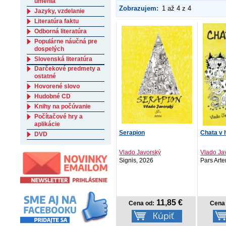
umenia
Zobrazujem:
1 až 4 z 4
Jazyky, vzdelanie
Literatúra faktu
Odborná literatúra
Populárne náučná pre
dospelých
Slovenská literatúra
Darčekové predmety a
ostatné
Hovorené slovo
Hudobné CD
Knihy na počúvanie
Počítačové hry a
aplikácie
Serapion
Chata v 
DVD
Vlado Javorský
Vlado Ja
Signis, 2026
Pars Art
11,85 €
Cena od:
Cena 