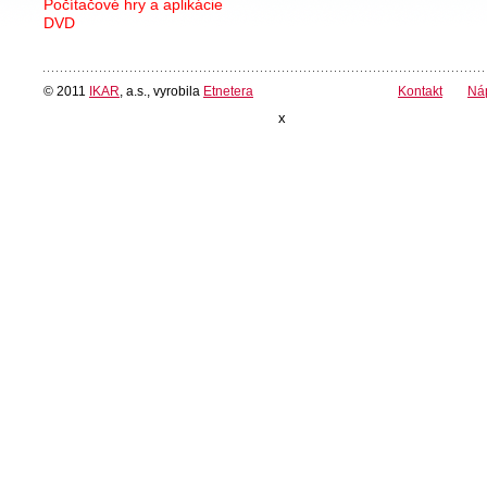
Počítačové hry a aplikácie
DVD
© 2011
IKAR
, a.s., vyrobila
Etnetera
Kontakt
Ná
x