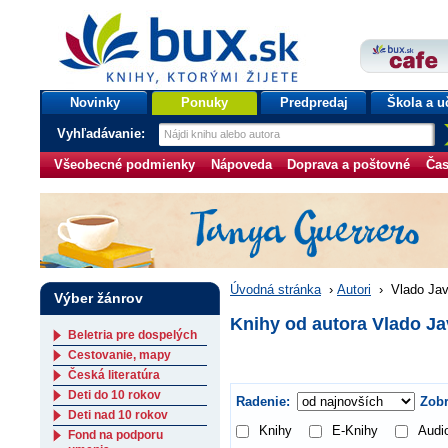
bux.sk
knihy, ktorými žijete
Úvodná stránka
Novinky
Ponuky
Predpredaj
Škola a u
Vyhľadávanie:
Všeobecné podmienky
Nápoveda
Doprava a poštovné
Čas
Úvodná stránka
›
Autori
›
Vlado Jav
Výber žánrov
Knihy od autora Vlado J
Beletria pre dospelých
Cestovanie, mapy
Česká literatúra
Deti do 10 rokov
Radenie:
Zobr
Deti nad 10 rokov
Knihy
E-Knihy
Audi
Fond na podporu