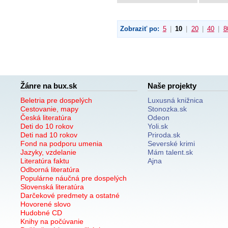
Zobraziť po:
5
|
10
|
20
|
40
|
8
Žánre na bux.sk
Naše projekty
Beletria pre dospelých
Luxusná knižnica
Cestovanie, mapy
Stonozka.sk
Česká literatúra
Odeon
Deti do 10 rokov
Yoli.sk
Deti nad 10 rokov
Priroda.sk
Fond na podporu umenia
Severské krimi
Jazyky, vzdelanie
Mám talent.sk
Literatúra faktu
Ajna
Odborná literatúra
Populárne náučná pre dospelých
Slovenská literatúra
Darčekové predmety a ostatné
Hovorené slovo
Hudobné CD
Knihy na počúvanie