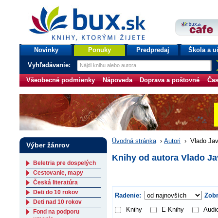
bux.sk
knihy, ktorými žijete
Úvodná stránka
Novinky
Ponuky
Predpredaj
Škola a u
Vyhľadávanie:
Všeobecné podmienky
Nápoveda
Doprava a poštovné
Čas
Úvodná stránka
›
Autori
›
Vlado Jav
Výber žánrov
Knihy od autora Vlado J
Beletria pre dospelých
Cestovanie, mapy
Česká literatúra
Deti do 10 rokov
Radenie:
Zobr
Deti nad 10 rokov
Knihy
E-Knihy
Audi
Fond na podporu