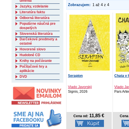
umenia
Zobrazujem:
1 až 4 z 4
Jazyky, vzdelanie
Literatúra faktu
Odborná literatúra
Populárne náučná pre
dospelých
Slovenská literatúra
Darčekové predmety a
ostatné
Hovorené slovo
Hudobné CD
Knihy na počúvanie
Počítačové hry a
aplikácie
Serapion
Chata v 
DVD
Vlado Javorský
Vlado Ja
Signis, 2026
Pars Art
11,85 €
Cena od:
Cena 