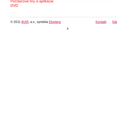
Počítačové hry a aplikácie
DVD
© 2011
IKAR
, a.s., vyrobila
Etnetera
Kontakt
Ná
x