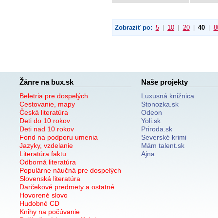
Zobraziť po:
5
|
10
|
20
|
40
|
8
Žánre na bux.sk
Naše projekty
Beletria pre dospelých
Luxusná knižnica
Cestovanie, mapy
Stonozka.sk
Česká literatúra
Odeon
Deti do 10 rokov
Yoli.sk
Deti nad 10 rokov
Priroda.sk
Fond na podporu umenia
Severské krimi
Jazyky, vzdelanie
Mám talent.sk
Literatúra faktu
Ajna
Odborná literatúra
Populárne náučná pre dospelých
Slovenská literatúra
Darčekové predmety a ostatné
Hovorené slovo
Hudobné CD
Knihy na počúvanie