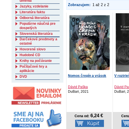
umenia
Zobrazujem:
1 až 2 z 2
Jazyky, vzdelanie
Literatúra faktu
Odborná literatúra
Populárne náučná pre
dospelých
Slovenská literatúra
Darčekové predmety a
ostatné
Hovorené slovo
Hudobné CD
Knihy na počúvanie
Počítačové hry a
aplikácie
Nomos črepín a vrások
V roztri
DVD
Dávid Paška
Dávid Pa
DuBari, 2021
DuBari, 
6,24 €
Cena od:
Cena