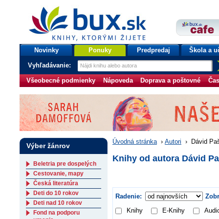
bux.sk
knihy, ktorými žijete
Úvodná stránka
Novinky
Ponuky
Predpredaj
Škola a u
Vyhľadávanie:
Všeobecné podmienky
Nápoveda
Doprava a poštovné
Čas
Úvodná stránka
›
Autori
›
Dávid Pa
Výber žánrov
Knihy od autora Dávid P
Beletria pre dospelých
Cestovanie, mapy
Česká literatúra
Deti do 10 rokov
Radenie:
Zobr
Deti nad 10 rokov
Knihy
E-Knihy
Audi
Fond na podporu