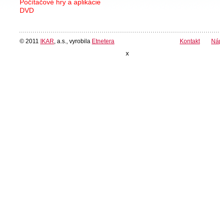
Počítačové hry a aplikácie
DVD
© 2011
IKAR
, a.s., vyrobila
Etnetera
Kontakt
Ná
x