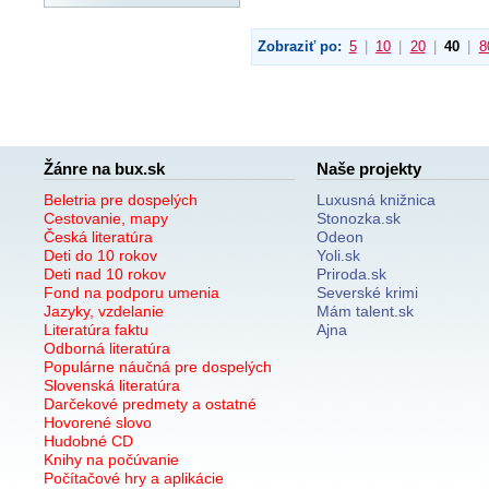
Zobraziť po:
5
|
10
|
20
|
40
|
8
Žánre na bux.sk
Naše projekty
Beletria pre dospelých
Luxusná knižnica
Cestovanie, mapy
Stonozka.sk
Česká literatúra
Odeon
Deti do 10 rokov
Yoli.sk
Deti nad 10 rokov
Priroda.sk
Fond na podporu umenia
Severské krimi
Jazyky, vzdelanie
Mám talent.sk
Literatúra faktu
Ajna
Odborná literatúra
Populárne náučná pre dospelých
Slovenská literatúra
Darčekové predmety a ostatné
Hovorené slovo
Hudobné CD
Knihy na počúvanie
Počítačové hry a aplikácie