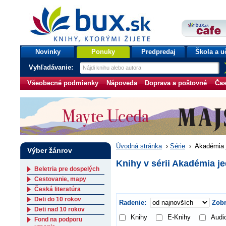
bux.sk
knihy, ktorými žijete
Úvodná stránka
Novinky
Ponuky
Predpredaj
Škola a u
Vyhľadávanie:
Všeobecné podmienky
Nápoveda
Doprava a poštovné
Čas
Úvodná stránka
›
Série
›
Akadémia 
Výber žánrov
Knihy v sérii Akadémia j
Beletria pre dospelých
Cestovanie, mapy
Česká literatúra
Deti do 10 rokov
Radenie:
Zobr
Deti nad 10 rokov
Knihy
E-Knihy
Audi
Fond na podporu