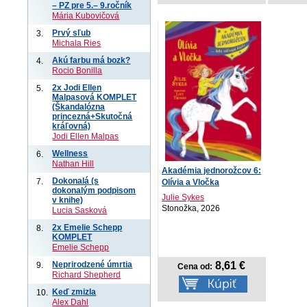
– PZ pre 5.– 9.ročník
Mária Kubovičová
Prvý sľub
3.
Michala Ries
Akú farbu má bozk?
4.
Rocio Bonilla
2x Jodi Ellen
5.
Malpasová KOMPLET
(Škandalózna
princezná+Skutočná
kráľovná)
Jodi Ellen Malpas
Wellness
6.
Nathan Hill
Akadémia jednorožcov 6:
Dokonalá (s
7.
Olívia a Vločka
dokonalým podpisom
Julie Sykes
v knihe)
Stonožka, 2026
Lucia Sasková
2x Emelie Schepp
8.
KOMPLET
Emelie Schepp
Neprirodzené úmrtia
8,61 €
9.
Cena od:
Richard Shepherd
Keď zmizla
10.
Alex Dahl