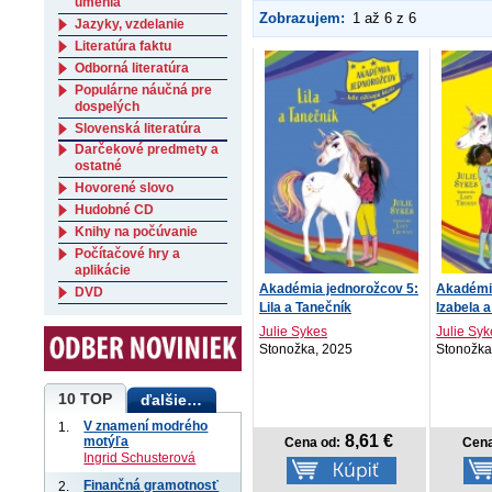
umenia
Zobrazujem:
1 až 6 z 6
Jazyky, vzdelanie
Literatúra faktu
Odborná literatúra
Populárne náučná pre
dospelých
Slovenská literatúra
Darčekové predmety a
ostatné
Hovorené slovo
Hudobné CD
Knihy na počúvanie
Počítačové hry a
aplikácie
Akadémia jednorožcov 5:
Akadémia
DVD
Lila a Tanečník
Izabela 
Julie Sykes
Julie Sy
Stonožka, 2025
Stonožka
10 TOP
ďalšie…
V znamení modrého
1.
8,61 €
motýľa
Cena od:
Cena
Ingrid Schusterová
Finančná gramotnosť
2.