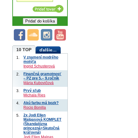
10 TOP
ďalšie…
V znamení modrého
1.
motýľa
Ingrid Schusterová
Finančná gramotnosť
2.
– PZ pre 5.– 9.ročník
Mária Kubovičová
Prvý sľub
3.
Michala Ries
Akú farbu má bozk?
4.
Rocio Bonilla
2x Jodi Ellen
5.
Malpasová KOMPLET
(Škandalózna
princezná+Skutočná
kráľovná)
Jodi Ellen Malpas