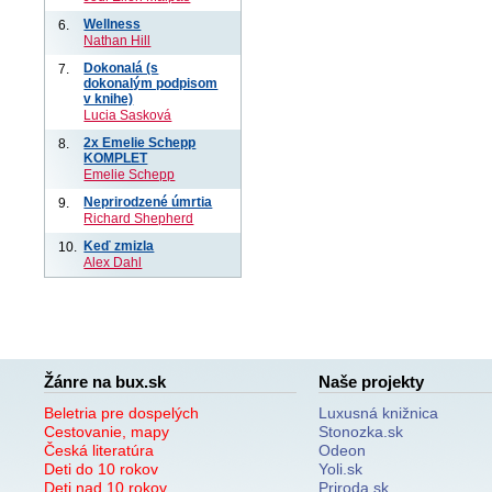
Wellness
6.
Nathan Hill
Dokonalá (s
7.
dokonalým podpisom
v knihe)
Lucia Sasková
2x Emelie Schepp
8.
KOMPLET
Emelie Schepp
Neprirodzené úmrtia
9.
Richard Shepherd
Keď zmizla
10.
Alex Dahl
Žánre na bux.sk
Naše projekty
Beletria pre dospelých
Luxusná knižnica
Cestovanie, mapy
Stonozka.sk
Česká literatúra
Odeon
Deti do 10 rokov
Yoli.sk
Deti nad 10 rokov
Priroda.sk