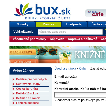
bux.sk
knihy, ktorými žijete
Úvodná stránka
Novinky
Ponuky
Predpredaj
Škola a u
Vyhľadávanie:
Všeobecné podmienky
Nápoveda
Doprava a poštovné
Čas
Úvodná stránka
›
Knihy
›
Zaslať odk
Výber žánrov
E-mail adresáta
Beletria pre dospelých
Komentář
Cestovanie, mapy
Česká literatúra
Kontrolní otázka: Koľko nôh má b
Deti do 10 rokov
Deti nad 10 rokov
V odpovědi prosím používejte pouze č
Fond na podporu