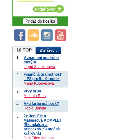
10 TOP
ďalšie…
V znamení modrého
1.
motýľa
Ingrid Schusterová
Finančná gramotnosť
2.
– PZ pre 5.– 9.ročník
Mária Kubovičová
Prvý sľub
3.
Michala Ries
Akú farbu má bozk?
4.
Rocio Bonilla
2x Jodi Ellen
5.
Malpasová KOMPLET
(Škandalózna
princezná+Skutočná
kráľovná)
Jodi Ellen Malpas