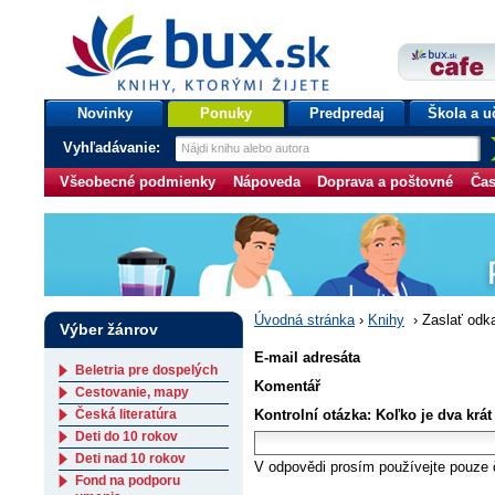
bux.sk
knihy, ktorými žijete
Úvodná stránka
Novinky
Ponuky
Predpredaj
Škola a u
Vyhľadávanie:
Všeobecné podmienky
Nápoveda
Doprava a poštovné
Čas
Úvodná stránka
›
Knihy
›
Zaslať odk
Výber žánrov
E-mail adresáta
Beletria pre dospelých
Komentář
Cestovanie, mapy
Česká literatúra
Kontrolní otázka: Koľko je dva krát 
Deti do 10 rokov
Deti nad 10 rokov
V odpovědi prosím používejte pouze č
Fond na podporu