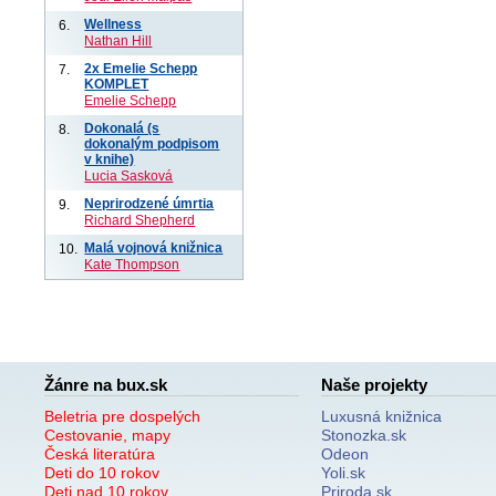
Wellness
6.
Nathan Hill
2x Emelie Schepp
7.
KOMPLET
Emelie Schepp
Dokonalá (s
8.
dokonalým podpisom
v knihe)
Lucia Sasková
Neprirodzené úmrtia
9.
Richard Shepherd
Malá vojnová knižnica
10.
Kate Thompson
Žánre na bux.sk
Naše projekty
Beletria pre dospelých
Luxusná knižnica
Cestovanie, mapy
Stonozka.sk
Česká literatúra
Odeon
Deti do 10 rokov
Yoli.sk
Deti nad 10 rokov
Priroda.sk