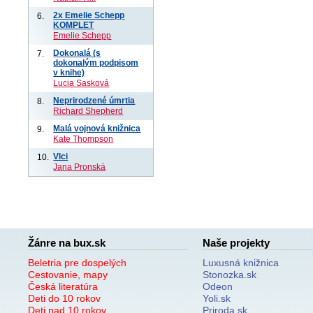
2x Emelie Schepp
6.
KOMPLET
Emelie Schepp
Dokonalá (s
7.
dokonalým podpisom
v knihe)
Lucia Sasková
Neprirodzené úmrtia
8.
Richard Shepherd
Malá vojnová knižnica
9.
Kate Thompson
Vlci
10.
Jana Pronská
Žánre na bux.sk
Naše projekty
Beletria pre dospelých
Luxusná knižnica
Cestovanie, mapy
Stonozka.sk
Česká literatúra
Odeon
Deti do 10 rokov
Yoli.sk
Deti nad 10 rokov
Priroda.sk