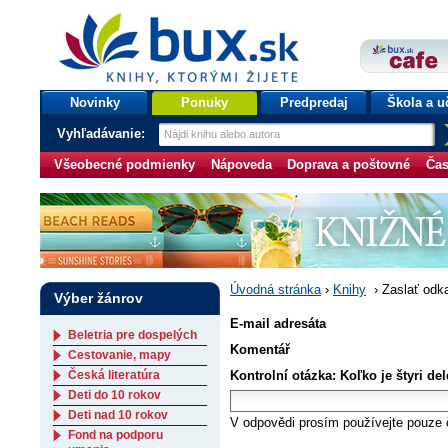
bux.sk
knihy, ktorými žijete
Úvodná stránka
Novinky
Ponuky
Predpredaj
Škola a u
Vyhľadávanie:
Všeobecné podmienky
Nápoveda
Doprava a poštovné
Čas
Úvodná stránka
›
Knihy
›
Zaslať odk
Výber žánrov
E-mail adresáta
Beletria pre dospelých
Komentář
Cestovanie, mapy
Česká literatúra
Kontrolní otázka: Koľko je štyri de
Deti do 10 rokov
Deti nad 10 rokov
V odpovědi prosím používejte pouze č
Fond na podporu