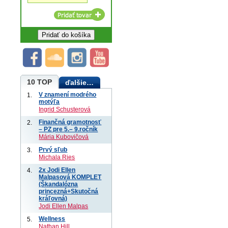
10 TOP
ďalšie…
V znamení modrého
1.
motýľa
Ingrid Schusterová
Finančná gramotnosť
2.
– PZ pre 5.– 9.ročník
Mária Kubovičová
Prvý sľub
3.
Michala Ries
2x Jodi Ellen
4.
Malpasová KOMPLET
(Škandalózna
princezná+Skutočná
kráľovná)
Jodi Ellen Malpas
Wellness
5.
Nathan Hill