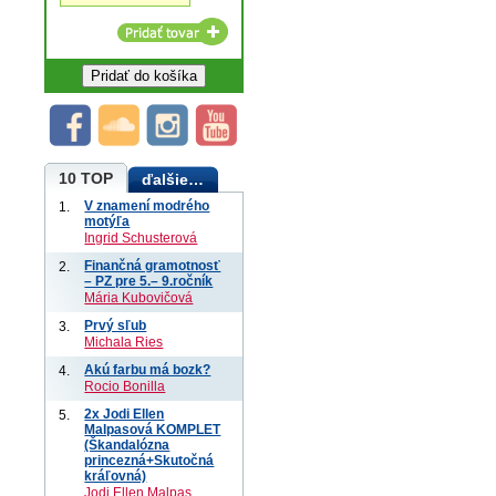
10 TOP
ďalšie…
V znamení modrého
1.
motýľa
Ingrid Schusterová
Finančná gramotnosť
2.
– PZ pre 5.– 9.ročník
Mária Kubovičová
Prvý sľub
3.
Michala Ries
Akú farbu má bozk?
4.
Rocio Bonilla
2x Jodi Ellen
5.
Malpasová KOMPLET
(Škandalózna
princezná+Skutočná
kráľovná)
Jodi Ellen Malpas