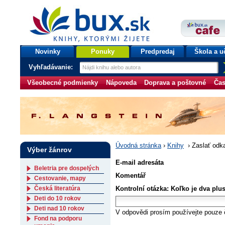
bux.sk
knihy, ktorými žijete
Úvodná stránka
Novinky
Ponuky
Predpredaj
Škola a u
Vyhľadávanie:
Všeobecné podmienky
Nápoveda
Doprava a poštovné
Čas
Úvodná stránka
›
Knihy
›
Zaslať odk
Výber žánrov
E-mail adresáta
Beletria pre dospelých
Komentář
Cestovanie, mapy
Česká literatúra
Kontrolní otázka: Koľko je dva plu
Deti do 10 rokov
Deti nad 10 rokov
V odpovědi prosím používejte pouze č
Fond na podporu