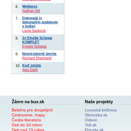
Wellness
6.
Nathan Hill
Dokonalá (s
7.
dokonalým podpisom
v knihe)
Lucia Sasková
2x Emelie Schepp
8.
KOMPLET
Emelie Schepp
Neprirodzené úmrtia
9.
Richard Shepherd
Keď zmizla
10.
Alex Dahl
Žánre na bux.sk
Naše projekty
Beletria pre dospelých
Luxusná knižnica
Cestovanie, mapy
Stonozka.sk
Česká literatúra
Odeon
Deti do 10 rokov
Yoli.sk
Deti nad 10 rokov
Priroda.sk