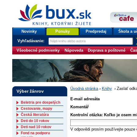
bux.sk
knihy, ktorými žijete
Úvodná stránka
Novinky
Ponuky
Predpredaj
Škola a u
Vyhľadávanie:
Všeobecné podmienky
Nápoveda
Doprava a poštovné
Čas
Úvodná stránka
›
Knihy
›
Zaslať odk
Výber žánrov
E-mail adresáta
Beletria pre dospelých
Komentář
Cestovanie, mapy
Česká literatúra
Kontrolní otázka: Koľko je osem mí
Deti do 10 rokov
Deti nad 10 rokov
V odpovědi prosím používejte pouze č
Fond na podporu