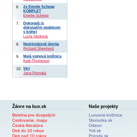
2x Emelie Schepp
6.
KOMPLET
Emelie Schepp
Dokonalá (s
7.
dokonalým podpisom
v knihe)
Lucia Sasková
Neprirodzené úmrtia
8.
Richard Shepherd
Malá vojnová knižnica
9.
Kate Thompson
Vlci
10.
Jana Pronská
Žánre na bux.sk
Naše projekty
Beletria pre dospelých
Luxusná knižnica
Cestovanie, mapy
Stonozka.sk
Česká literatúra
Odeon
Deti do 10 rokov
Yoli.sk
Deti nad 10 rokov
Priroda.sk