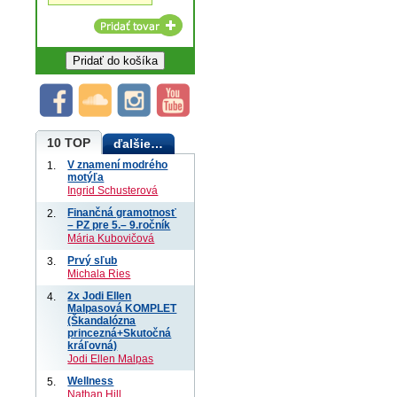
10 TOP
ďalšie…
V znamení modrého
1.
motýľa
Ingrid Schusterová
Finančná gramotnosť
2.
– PZ pre 5.– 9.ročník
Mária Kubovičová
Prvý sľub
3.
Michala Ries
2x Jodi Ellen
4.
Malpasová KOMPLET
(Škandalózna
princezná+Skutočná
kráľovná)
Jodi Ellen Malpas
Wellness
5.
Nathan Hill