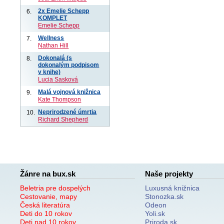
2x Emelie Schepp
6.
KOMPLET
Emelie Schepp
Wellness
7.
Nathan Hill
Dokonalá (s
8.
dokonalým podpisom
v knihe)
Lucia Sasková
Malá vojnová knižnica
9.
Kate Thompson
Neprirodzené úmrtia
10.
Richard Shepherd
Žánre na bux.sk
Naše projekty
Beletria pre dospelých
Luxusná knižnica
Cestovanie, mapy
Stonozka.sk
Česká literatúra
Odeon
Deti do 10 rokov
Yoli.sk
Deti nad 10 rokov
Priroda.sk