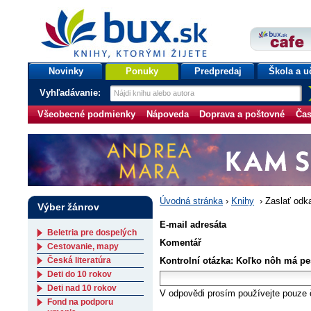
bux.sk
knihy, ktorými žijete
Úvodná stránka
Novinky
Ponuky
Predpredaj
Škola a u
Vyhľadávanie:
Všeobecné podmienky
Nápoveda
Doprava a poštovné
Čas
Úvodná stránka
›
Knihy
›
Zaslať odk
Výber žánrov
E-mail adresáta
Beletria pre dospelých
Komentář
Cestovanie, mapy
Česká literatúra
Kontrolní otázka: Koľko nôh má p
Deti do 10 rokov
Deti nad 10 rokov
V odpovědi prosím používejte pouze č
Fond na podporu