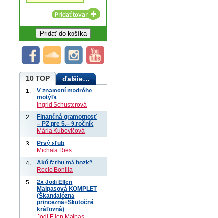
10 TOP
ďalšie…
V znamení modrého
1.
motýľa
Ingrid Schusterová
Finančná gramotnosť
2.
– PZ pre 5.– 9.ročník
Mária Kubovičová
Prvý sľub
3.
Michala Ries
Akú farbu má bozk?
4.
Rocio Bonilla
2x Jodi Ellen
5.
Malpasová KOMPLET
(Škandalózna
princezná+Skutočná
kráľovná)
Jodi Ellen Malpas