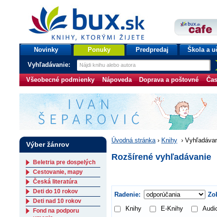
bux.sk
knihy, ktorými žijete
Úvodná stránka
Novinky
Ponuky
Predpredaj
Škola a u
Vyhľadávanie:
Všeobecné podmienky
Nápoveda
Doprava a poštovné
Čas
Úvodná stránka
›
Knihy
›
Vyhľadávan
Výber žánrov
Rozšírené vyhľadávanie
Beletria pre dospelých
Cestovanie, mapy
Česká literatúra
Deti do 10 rokov
Radenie:
Zob
Deti nad 10 rokov
Knihy
E-Knihy
Audi
Fond na podporu