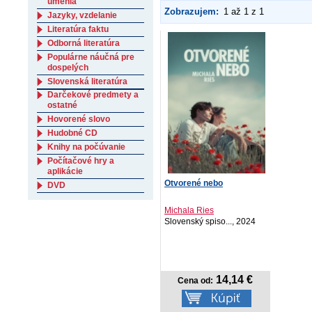
umenia
Zobrazujem:
1 až 1 z 1
Jazyky, vzdelanie
Literatúra faktu
Odborná literatúra
Populárne náučná pre
dospelých
Slovenská literatúra
Darčekové predmety a
ostatné
Hovorené slovo
Hudobné CD
Knihy na počúvanie
Počítačové hry a
aplikácie
Otvorené nebo
DVD
Michala Ries
Slovenský spiso..., 2024
14,14 €
Cena od: