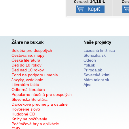
8,77 €
14,18 €
Cena od:
Cena od:
Cen
Žánre na bux.sk
Naše projekty
Beletria pre dospelých
Luxusná knižnica
Cestovanie, mapy
Stonozka.sk
Česká literatúra
Odeon
Deti do 10 rokov
Yoli.sk
Deti nad 10 rokov
Priroda.sk
Fond na podporu umenia
Severské krimi
Jazyky, vzdelanie
Mám talent.sk
Literatúra faktu
Ajna
Odborná literatúra
Populárne náučná pre dospelých
Slovenská literatúra
Darčekové predmety a ostatné
Hovorené slovo
Hudobné CD
Knihy na počúvanie
Počítačové hry a aplikácie
DVD