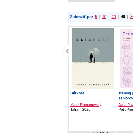
Zobraziť po:
5
|
10
|
20
|
40
|
8
Given 6
Blízkosť
Tréning 
seniorov 
Natsuki Kizu
Matej Rumanovský
Jana Pav
Crew, 2026
Tatran, 2026
Petit Pr