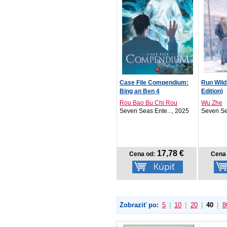
Case File Compendium:
Run Wild
Bing an Ben 4
Edition)
Rou Bao Bu Chi Rou
Wu Zhe
Seven Seas Ente..., 2025
Seven Se
17,78 €
Cena od:
Cena 
Zobraziť po:
5
|
10
|
20
|
40
|
8