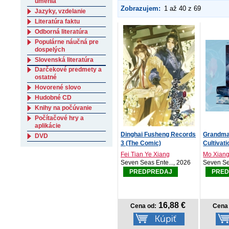
umenia
Zobrazujem:
1 až 40 z 69
Jazyky, vzdelanie
Literatúra faktu
Odborná literatúra
Populárne náučná pre
dospelých
Slovenská literatúra
Darčekové predmety a
ostatné
Hovorené slovo
Hudobné CD
Knihy na počúvanie
Počítačové hry a
aplikácie
Dinghai Fusheng Records
Grandma
DVD
3 (The Comic)
Cultivati
Fei Tian Ye Xiang
Mo Xiang
Seven Seas Ente..., 2026
Seven Se
PREDPREDAJ
PRED
16,88 €
Cena od:
Cena 