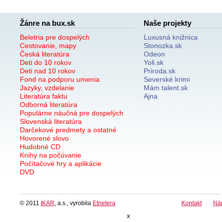
Žánre na bux.sk
Naše projekty
Beletria pre dospelých
Luxusná knižnica
Cestovanie, mapy
Stonozka.sk
Česká literatúra
Odeon
Deti do 10 rokov
Yoli.sk
Deti nad 10 rokov
Priroda.sk
Fond na podporu umenia
Severské krimi
Jazyky, vzdelanie
Mám talent.sk
Literatúra faktu
Ajna
Odborná literatúra
Populárne náučná pre dospelých
Slovenská literatúra
Darčekové predmety a ostatné
Hovorené slovo
Hudobné CD
Knihy na počúvanie
Počítačové hry a aplikácie
DVD
© 2011
IKAR
, a.s., vyrobila
Etnetera
Kontakt
Ná
x