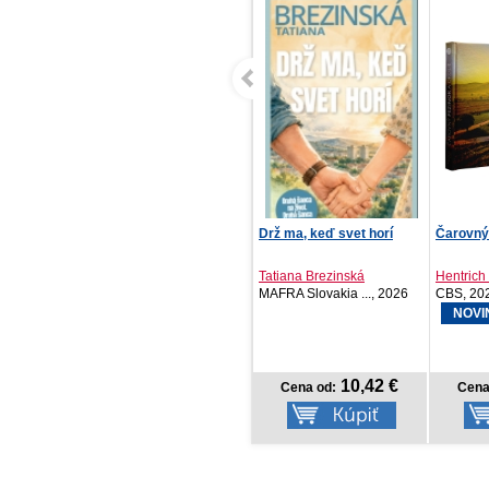
Drž ma, keď svet horí
Čarovný Pezinok a okolie
(Ne)bezp
Tatiana Brezinská
Hentrich Vajsabel, ...
Tomáš Š
MAFRA Slovakia ..., 2026
CBS, 2026
Lindeni,
NOVINKA
10,42 €
18,75 €
Cena od:
Cena od:
Cena