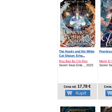
The Husky and His White
Peerless
Cat Shizun: Erha...
Rou Bao Bu Chi Rou
Meng Xi 
Seven Seas Ente..., 2025
Seven Se
17,78 €
Cena od:
Cena 