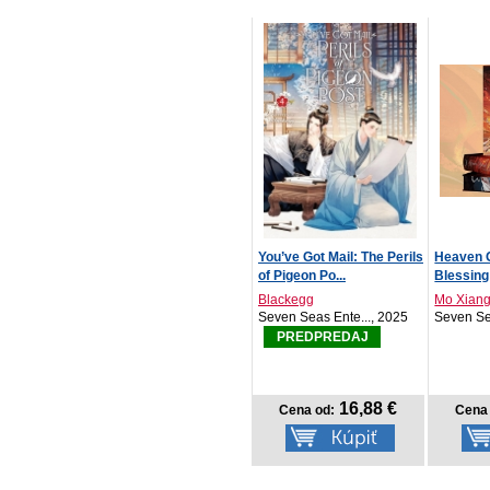
You’ve Got Mail: The Perils
Heaven O
of Pigeon Po...
Blessing:
Blackegg
Mo Xiang
Seven Seas Ente..., 2025
Seven Se
PREDPREDAJ
16,88 €
Cena od:
Cena 