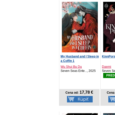
My Husband and I Sleep in
KinnPor
a Coffin 1
Wu Shui Bu Du
Daemi
Seven Seas Ente..., 2025
Seven Se
PRED
17,78 €
Cena od:
Cena 