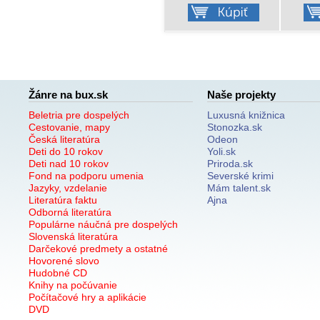
Žánre na bux.sk
Naše projekty
Beletria pre dospelých
Luxusná knižnica
Cestovanie, mapy
Stonozka.sk
Česká literatúra
Odeon
Deti do 10 rokov
Yoli.sk
Deti nad 10 rokov
Priroda.sk
Fond na podporu umenia
Severské krimi
Jazyky, vzdelanie
Mám talent.sk
Literatúra faktu
Ajna
Odborná literatúra
Populárne náučná pre dospelých
Slovenská literatúra
Darčekové predmety a ostatné
Hovorené slovo
Hudobné CD
Knihy na počúvanie
Počítačové hry a aplikácie
DVD