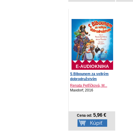
E-AUDIOKNIHA
S Blbounem za velkým
dobrodružstvím
Renata Petříčková, M...
Maxdorf, 2016
5,96 €
Cena od: