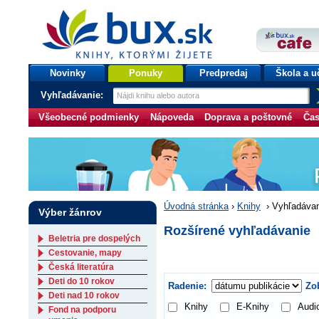
bux.sk
knihy, ktorými žijete
Úvodná stránka
Novinky
Ponuky
Predpredaj
Škola a u
Vyhľadávanie:
Všeobecné podmienky
Nápoveda
Doprava a poštovné
Čas
Úvodná stránka
›
Knihy
›
Vyhľadávan
Výber žánrov
Rozšírené vyhľadávanie
Beletria pre dospelých
Cestovanie, mapy
Česká literatúra
Deti do 10 rokov
Radenie:
Zob
Deti nad 10 rokov
Knihy
E-Knihy
Audi
Fond na podporu