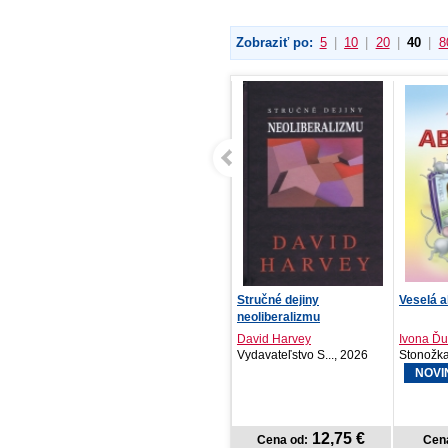
Zobraziť po:
5
|
10
|
20
|
40
|
8
Čarovné kníhkupectvo:
Stručné dejiny
Veselá a
Záhada zašepkaného...
neoliberalizmu
Ellery Adams
David Harvey
Ivona Ďu
Zelená knižnica, 2026
Vydavateľstvo S..., 2026
Stonožka
NOVI
13,42 €
12,75 €
Cena od:
Cena od:
Cen