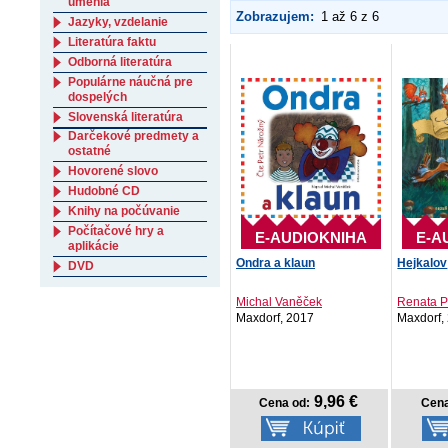
umenia
Zobrazujem:
1 až 6 z 6
Jazyky, vzdelanie
Literatúra faktu
Odborná literatúra
Populárne náučná pre
dospelých
Slovenská literatúra
Darčekové predmety a
ostatné
Hovorené slovo
Hudobné CD
Knihy na počúvanie
Počítačové hry a
E-AUDIOKNIHA
E-A
aplikácie
Ondra a klaun
Hejkalov
DVD
Michal Vaněček
Renata Pe
Maxdorf, 2017
Maxdorf,
9,96 €
Cena od:
Cena