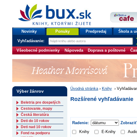
bux.sk
knihy, ktorými žijete
Úvodná stránka
Novinky
Ponuky
Predpredaj
Škola a u
Vyhľadávanie:
Všeobecné podmienky
Nápoveda
Doprava a poštovné
Čas
Úvodná stránka
›
Knihy
›
Vyhľadávan
Výber žánrov
Rozšírené vyhľadávanie
Beletria pre dospelých
Cestovanie, mapy
Česká literatúra
Deti do 10 rokov
Radenie:
Zobraziť
Deti nad 10 rokov
Knihy
E-Knihy
Audi
Fond na podporu