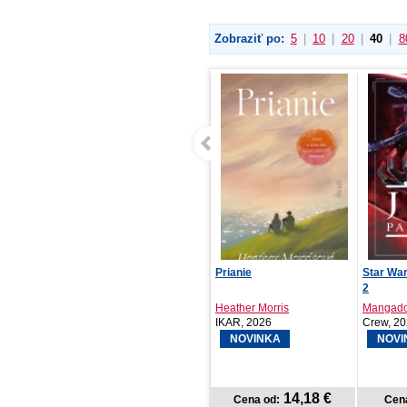
Zobraziť po:
5
|
10
|
20
|
40
|
8
Refill – Týždenný krúžkový
Prianie
Star War
diár s vymeni...
2
Heather Morris
Mangad
PRESCOGROUP SK, 2026
IKAR, 2026
Crew, 2
NOVINKA
NOVI
8,97 €
14,18 €
Cena od:
Cena od:
Cen