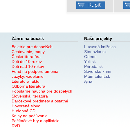
Žánre na bux.sk
Naše projekty
Beletria pre dospelých
Luxusná knižnica
Cestovanie, mapy
Stonozka.sk
Česká literatúra
Odeon
Deti do 10 rokov
Yoli.sk
Deti nad 10 rokov
Priroda.sk
Fond na podporu umenia
Severské krimi
Jazyky, vzdelanie
Mám talent.sk
Literatúra faktu
Ajna
Odborná literatúra
Populárne náučná pre dospelých
Slovenská literatúra
Darčekové predmety a ostatné
Hovorené slovo
Hudobné CD
Knihy na počúvanie
Počítačové hry a aplikácie
DVD