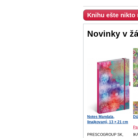
Knihu ešte nikto
Novinky v ž
Notes Mandala,
Di
linajkovaný, 13 × 21 cm
Pa
PRESCOGROUP SK,
IK