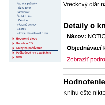
Vreckový diár n
Razítka, pečiatky
Rôzny tovar
Samolepky
Školské diáre
Učebnice
Detaily o k
Výtvarné potreby
Záložky
Zdravie, starostlivosť o telo
Názov:
NOTIQU
Hovorené slovo
Hudobné CD
Objednávací 
Knihy na počúvanie
Počítačové hry a aplikácie
DVD
Zobraziť podro
Hodnotenie 
Knihu ešte nikt