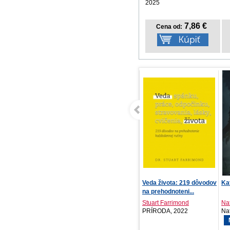
2025
7,86 €
Cena od:
Veda života: 219 dôvodov
Katja – Pád mágie
na prehodnoteni...
Stuart Farrimond
Natali Fox
PRÍRODA, 2022
Natali Fox, 2026
NOVINKA