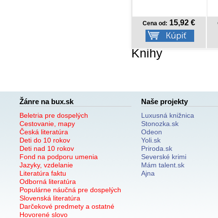
15,92 €
13,50 €
Cena od:
Cena od:
Knihy
Žánre na bux.sk
Naše projekty
Beletria pre dospelých
Luxusná knižnica
Cestovanie, mapy
Stonozka.sk
Česká literatúra
Odeon
Deti do 10 rokov
Yoli.sk
Deti nad 10 rokov
Priroda.sk
Fond na podporu umenia
Severské krimi
Jazyky, vzdelanie
Mám talent.sk
Literatúra faktu
Ajna
Odborná literatúra
Populárne náučná pre dospelých
Slovenská literatúra
Darčekové predmety a ostatné
Hovorené slovo