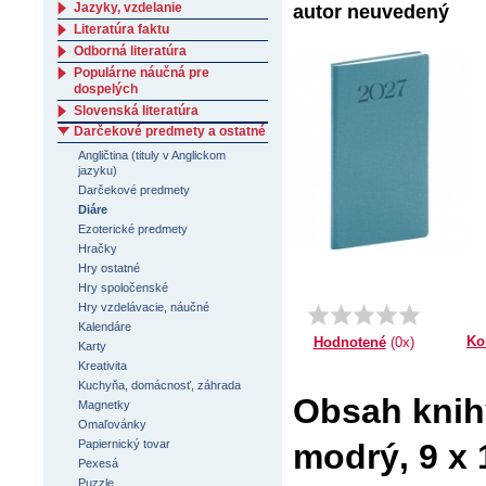
Jazyky, vzdelanie
autor neuvedený
Literatúra faktu
Odborná literatúra
Populárne náučná pre
dospelých
Slovenská literatúra
Darčekové predmety a ostatné
Angličtina (tituly v Anglickom
jazyku)
Darčekové predmety
Diáre
Ezoterické predmety
Hračky
Hry ostatné
Hry spoločenské
Hry vzdelávacie, náučné
Kalendáre
Ko
Hodnotené
(0x)
Karty
Kreativita
Kuchyňa, domácnosť, záhrada
Obsah knih
Magnetky
Omaľovánky
modrý, 9 x 
Papiernický tovar
Pexesá
Puzzle