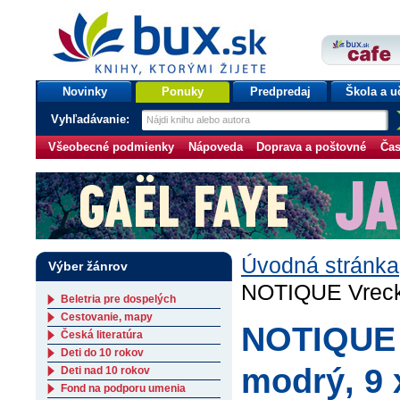
bux.sk
knihy, ktorými žijete
Úvodná stránka
Novinky
Ponuky
Predpredaj
Škola a u
Vyhľadávanie:
Všeobecné podmienky
Nápoveda
Doprava a poštovné
Čas
Úvodná stránka
Výber žánrov
NOTIQUE Vrecko
Beletria pre dospelých
Cestovanie, mapy
NOTIQUE V
Česká literatúra
Deti do 10 rokov
modrý, 9 
Deti nad 10 rokov
Fond na podporu umenia