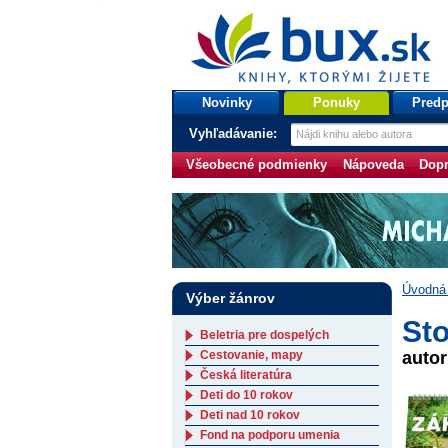
bux.sk
knihy, ktorými žijete
Úvodná stránka
Novinky
Ponuky
Predp
Vyhľadávanie:
Všeobecné podmienky
Nápoveda
Dopr
Úvodná 
Výber žánrov
Sto
Beletria pre dospelých
Cestovanie, mapy
auto
Česká literatúra
Deti do 10 rokov
Deti nad 10 rokov
Fond na podporu umenia