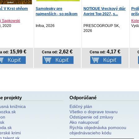
Samolepky pre
NOTIQUE Vreckový diár
Prdík nie je hanba -
najmenších - so psíkom
Aprint Top 2027, s...
príšerky
Kolektív autorov
Infoa, 2026
PRESCOGROUP SK,
Vydavateľstvo T..., 2
2026
2,62 €
4,17 €
8,92
Cena od:
Cena od:
Cena od:
e projekty
Odporúčané
usná knižnica
Edičný plán
nozka.sk
Všetko o doprave tovaru
on
Odstúpenie od zmluvy
.sk
Ako nakupovať
oda.sk
Rýchla objednávka pomocou
erské krimi
objednávacieho kódu
 talent.sk