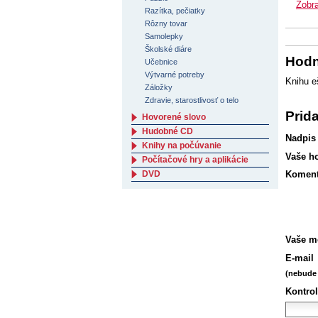
Zobra
Razítka, pečiatky
Rôzny tovar
Samolepky
Školské diáre
Hodn
Učebnice
Výtvarné potreby
Knihu e
Záložky
Zdravie, starostlivosť o telo
Prid
Hovorené slovo
Hudobné CD
Nadpis
Knihy na počúvanie
Vaše h
Počítačové hry a aplikácie
DVD
Koment
Vaše m
E-mail
(nebude 
Kontrol