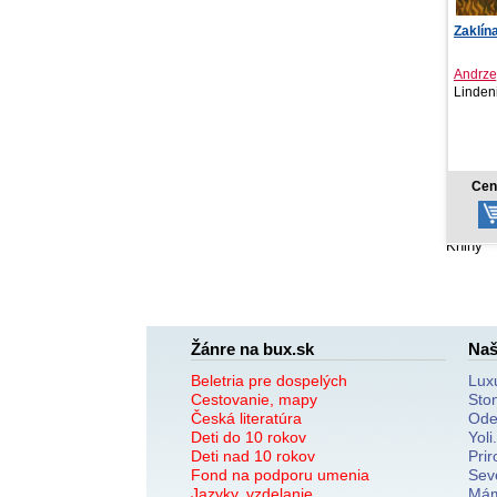
Zaklínač V Krst ohňom
Andrzej Sapkowski
Lindeni, 2020
15,99 €
Cena od:
Knihy
Žánre na bux.sk
Naš
Beletria pre dospelých
Lux
Cestovanie, mapy
Sto
Česká literatúra
Ode
Deti do 10 rokov
Yoli
Deti nad 10 rokov
Prir
Fond na podporu umenia
Sev
Jazyky, vzdelanie
Mám