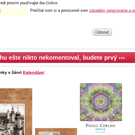
edi prosím používajte iba číslice.
Prečítal som si a porozumel som
zásadám spracovania a o
Odoslať
hu ešte nikto nekomentoval, budete prvý ›››
nky v žánri
Kalendáre
: