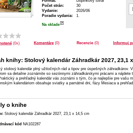
Formát:
Doplnkový tovar
Počet strán:
30
Vydanie:
2026/06
Poradie vydania:
1.
Na sklade
Komentáre
(0)
Recenzie
(0)
Informuj p
notené
(0x)
h knihy: Stolový kalendár Záhradkár 2027, 23,1 
ký stolový kalendár plný užitočných rád a tipov pre úspešných záhradkárov. V
rom sa detailne zoznámite so sezónnymi záhradkárskymi prácami a nájdete tu 
Praktický a prehľadný kalendár vás zoznámi s tým, čo je najlepšie pre vašu 
enským kalendáriom obsahuje sviatky a pamätné dni, fázy Mesiaca a prehľad 
ly o knihe
v:
Stolový kalendár Záhradkár 2027, 23,1 x 14,5 cm
dnávací kód
NA102287