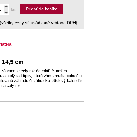
Pridať do košíka
ks
(všetky ceny sú uvádzané vrátane DPH)
riateľa
x 14,5 cm
 záhrade je celý rok čo robiť. S naším
aj celý rad tipov, ktoré vám zaručia bohatšiu
milovanú záhradu či záhradku. Stolový kalendár
na celý rok.