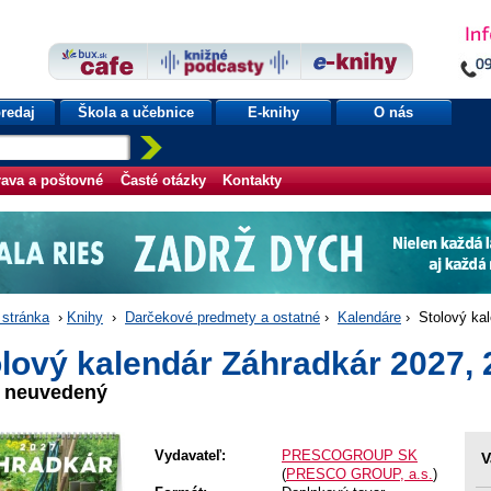
redaj
Škola a učebnice
E-knihy
O nás
ava a poštovné
Časté otázky
Kontakty
stránka
›
Knihy
›
Darčekové predmety a ostatné
›
Kalendáre
› Stolový kal
lový kalendár Záhradkár 2027, 
r neuvedený
Vydavateľ:
PRESCOGROUP SK
V
(
PRESCO GROUP, a.s.
)