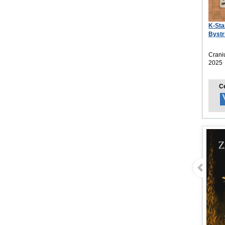
K-Sta
Bystr
nást
Crani
2025
C