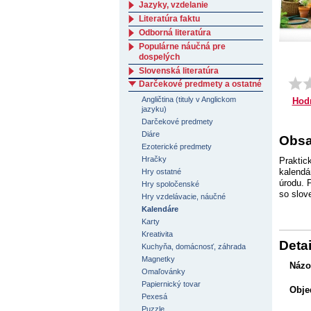
Jazyky, vzdelanie
Literatúra faktu
Odborná literatúra
Populárne náučná pre
dospelých
Slovenská literatúra
Darčekové predmety a ostatné
Angličtina (tituly v Anglickom
Hod
jazyku)
Darčekové predmety
Diáre
Obsa
Ezoterické predmety
Hračky
Praktic
kalendá
Hry ostatné
úrodu. 
Hry spoločenské
so slov
Hry vzdelávacie, náučné
Kalendáre
Karty
Kreativita
Detai
Kuchyňa, domácnosť, záhrada
Magnetky
Názo
Omaľovánky
Papiernický tovar
Obje
Pexesá
Puzzle