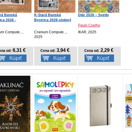
rá Banská
K-Stará Banská
Diár 2026 – Svetlo
ica 2026 -
Bystrica 2026-stolový
enný
Paulo Coelho
um Compute...,
Cranium Compute...,
IKAR, 2025
2025
6,31 €
3,94 €
2,29 €
ena od:
Cena od:
Cena od: