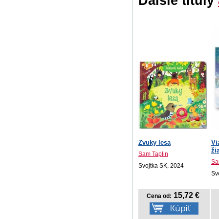
Ďalšie tituly
Zvuky lesa
Vi
ži
Sam Taplin
Sa
Svojtka SK, 2024
Sv
15,72 €
Cena od: