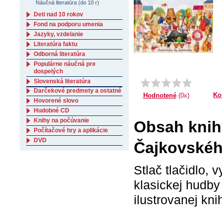
Náučná literatúra (do 10 r)
Deti nad 10 rokov
Fond na podporu umenia
Jazyky, vzdelanie
Literatúra faktu
Odborná literatúra
Populárne náučná pre
dospelých
Slovenská literatúra
Darčekové predmety a ostatné
Ko
Hodnotené
(0x)
Hovorené slovo
Hudobné CD
Knihy na počúvanie
Obsah knihy
Počítačové hry a aplikácie
DVD
Čajkovské
Stlač tlačidlo,
klasickej hudby
ilustrovanej kni