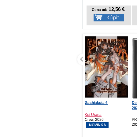
12,56 €
Cena od:
Gachiakuta 6
Denný diár Aprint To
2027, čierný, 15 x...
Kei Urana
Crew, 2026
PRESCOGROUP SK,
2026
NOVINKA