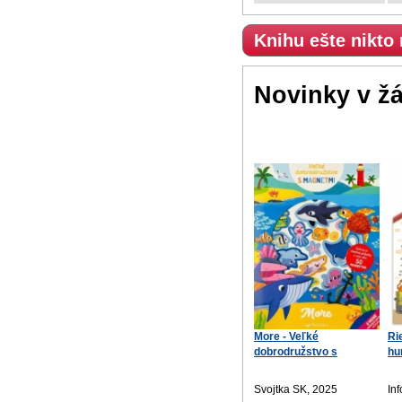
Knihu ešte nikto
Novinky v ž
More - Veľké
Ri
dobrodružstvo s
hu
magnetmi
Svojtka SK, 2025
In