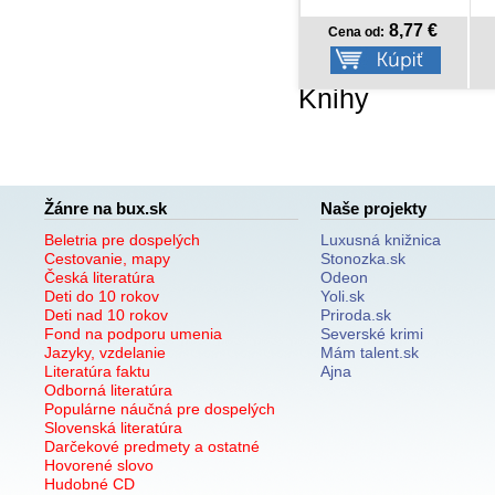
8,77 €
7,77 
Cena od:
Cena od:
Knihy
Žánre na bux.sk
Naše projekty
Beletria pre dospelých
Luxusná knižnica
Cestovanie, mapy
Stonozka.sk
Česká literatúra
Odeon
Deti do 10 rokov
Yoli.sk
Deti nad 10 rokov
Priroda.sk
Fond na podporu umenia
Severské krimi
Jazyky, vzdelanie
Mám talent.sk
Literatúra faktu
Ajna
Odborná literatúra
Populárne náučná pre dospelých
Slovenská literatúra
Darčekové predmety a ostatné
Hovorené slovo
Hudobné CD