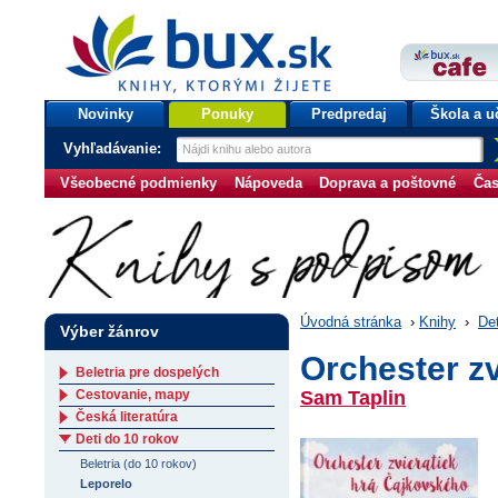
bux.sk
knihy, ktorými žijete
Úvodná stránka
Novinky
Ponuky
Predpredaj
Škola a u
Vyhľadávanie:
Všeobecné podmienky
Nápoveda
Doprava a poštovné
Čas
Úvodná stránka
›
Knihy
›
Det
Výber žánrov
Orchester z
Beletria pre dospelých
Cestovanie, mapy
Sam Taplin
Česká literatúra
Deti do 10 rokov
Beletria (do 10 rokov)
Leporelo