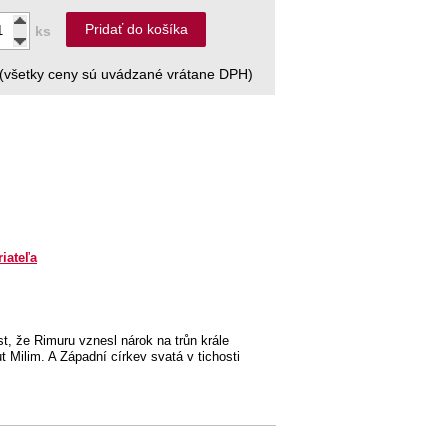
Pridať do košíka
ks
(všetky ceny sú uvádzané vrátane DPH)
riateľa
, že Rimuru vznesl nárok na trůn krále
 Milim. A Západní církev svatá v tichosti