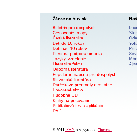
Žánre na bux.sk
Naš
Beletria pre dospelých
Lux
Cestovanie, mapy
Sto
Česká literatúra
Ode
Deti do 10 rokov
Yoli
Deti nad 10 rokov
Prir
Fond na podporu umenia
Sev
Jazyky, vzdelanie
Mám
Literatúra faktu
Ajn
Odborná literatúra
Populárne náučná pre dospelých
Slovenská literatúra
Darčekové predmety a ostatné
Hovorené slovo
Hudobné CD
Knihy na počúvanie
Počítačové hry a aplikácie
DVD
© 2011
IKAR
, a.s., vyrobila
Etnetera