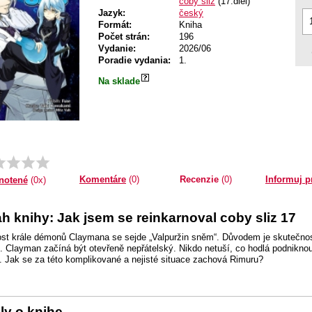
coby sliz
(17.diel)
Jazyk:
český
Formát:
Kniha
Počet strán:
196
Vydanie:
2026/06
Poradie vydania:
1.
Na sklade
Komentáre
(0)
Recenzie
(0)
Informuj p
notené
(0x)
h knihy: Jak jsem se reinkarnoval coby sliz 17
st krále démonů Claymana se sejde „Valpuržin sněm“. Důvodem je skutečnost
 Clayman začíná být otevřeně nepřátelský. Nikdo netuší, co hodlá podniknout
je. Jak se za této komplikované a nejisté situace zachová Rimuru?
ly o knihe