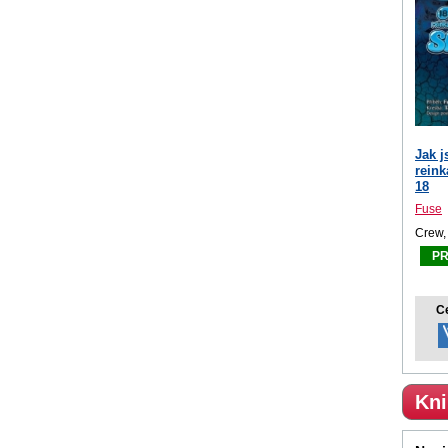
Jak 
reink
18
Fuse
Crew,
P
C
Kni