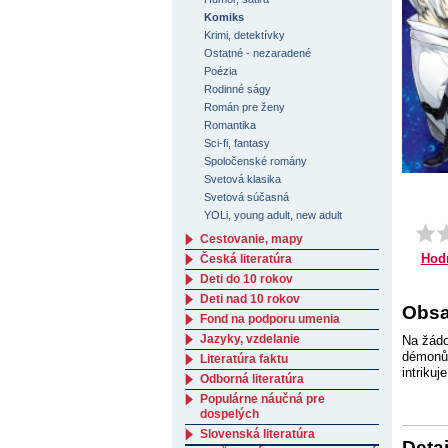
Komiks
Krimi, detektívky
Ostatné - nezaradené
Poézia
Rodinné ságy
Román pre ženy
Romantika
Sci-fi, fantasy
Spoločenské romány
Svetová klasika
Svetová súčasná
YOLi, young adult, new adult
Cestovanie, mapy
Hod
Česká literatúra
Deti do 10 rokov
Deti nad 10 rokov
Obsa
Fond na podporu umenia
Jazyky, vzdelanie
Na žádo
démonů.
Literatúra faktu
intriku
Odborná literatúra
Populárne náučná pre
dospelých
Slovenská literatúra
Detai