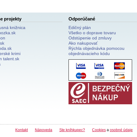
e projekty
Odporúčané
usná knižnica
Edičný plán
nozka.sk
Všetko o doprave tovaru
on
Odstúpenie od zmluvy
.sk
Ako nakupovať
oda.sk
Rýchla objednávka pomocou
erské krimi
objednávacieho kódu
 talent.sk
a
Kontakt
Nápoveda
Ste kníhkupec?
Cookies
a
osobné údaje