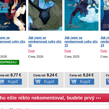
jsem se
Jak jsem se
Jak jsem se
Jak j
arnoval coby sliz
reinkarnoval coby sliz
reinkarnoval coby sliz
reink
16
15
14
Fuse
Fuse
Fuse
 2026
Crew, 2026
Crew, 2025
Crew,
REDPREDAJ
8,77 €
9,24 €
9,24 €
ena od:
Cena od:
Cena od:
Ce
hu ešte nikto nekomentoval, budete prvý ›››