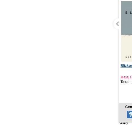
Blízkosť
Ušká a
Tvarov
Matej Rumanovský
Tatran, 2026
Svojtk
14,18 €
Cena od:
Ce
Knihy