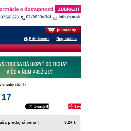
je prázdny
Prihlásenie
Registrácia
al coby sliz 17
 17
Save
aša predajná cena :
9,24 €