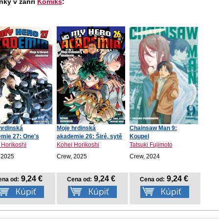
nky v žánri
Komiks
:
hrdinská
Moje hrdinská
Chainsaw Man 9:
mie 27: One's
akademie 26: Širé, sytě
Koupel
ce
mo...
 Horikoshi
Kohei Horikoshi
Tatsuki Fujimoto
 2025
Crew, 2025
Crew, 2024
9,24 €
9,24 €
9,24 €
ena od:
Cena od:
Cena od: