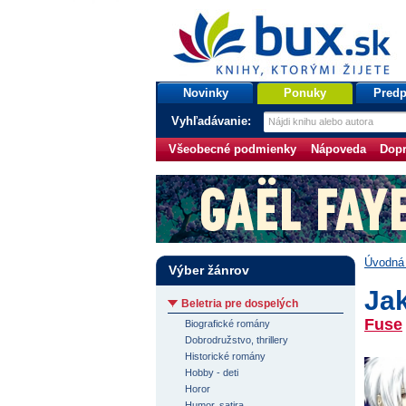
bux.sk
knihy, ktorými žijete
Úvodná stránka
Novinky
Ponuky
Predp
Vyhľadávanie:
Všeobecné podmienky
Nápoveda
Dopr
Úvodná 
Výber žánrov
Jak
Beletria pre dospelých
Fuse
Biografické romány
Dobrodružstvo, thrillery
Historické romány
Hobby - deti
Horor
Humor, satira