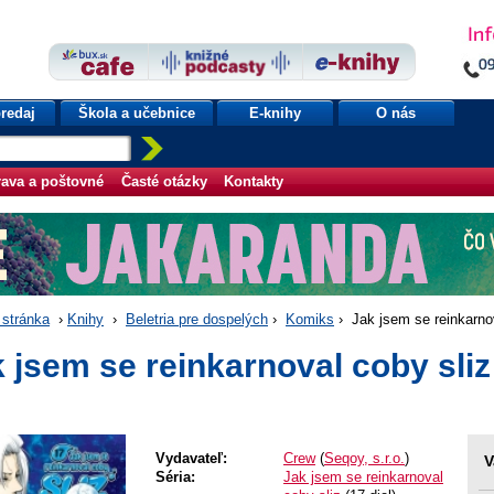
redaj
Škola a učebnice
E-knihy
O nás
ava a poštovné
Časté otázky
Kontakty
stránka
›
Knihy
›
Beletria pre dospelých
›
Komiks
› Jak jsem se reinkarnov
 jsem se reinkarnoval coby sliz
Vydavateľ:
Crew
(
Seqoy, s.r.o.
)
V
Séria:
Jak jsem se reinkarnoval