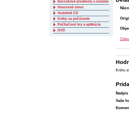
Darčekové predmety a ostatné
Hovorené slovo
Názo
Hudobné CD
Orig
Knihy na počúvanie
Počítačové hry a aplikácie
Obje
DVD
Zobra
Hodn
Knihu e
Prid
Nadpis
Vaše h
Koment