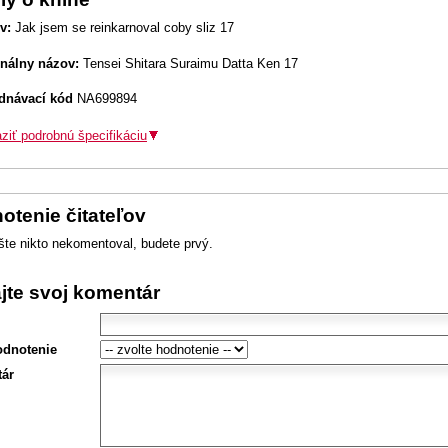
v:
Jak jsem se reinkarnoval coby sliz 17
inálny názov:
Tensei Shitara Suraimu Datta Ken 17
dnávací kód
NA699894
ziť podrobnú špecifikáciu
otenie čitateľov
šte nikto nekomentoval, budete prvý.
ajte svoj komentár
odnotenie
ár