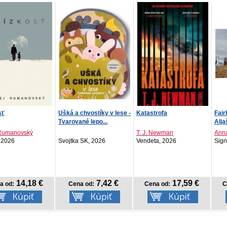
 chvostíky v lese -
Katastrofa
Fairbanks. Zlaté srdce
Refi
ané lepo...
Aljašky
krúž
T. J. Newman
Anna Jeremičová
a SK, 2026
Vendeta, 2026
Signis, 2026
PRE
202
7,42 €
17,59 €
13,50 €
na od:
Cena od:
Cena od: