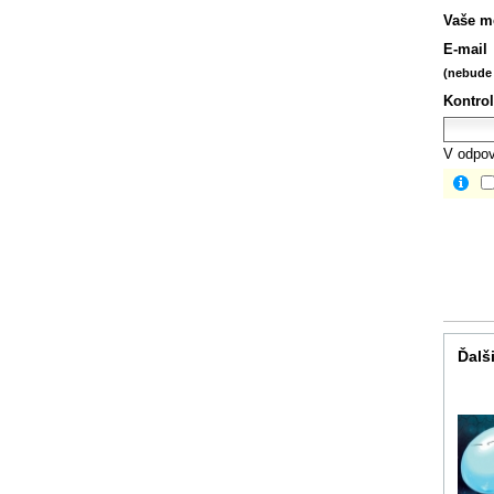
Vaše m
E-mail
(nebude 
Kontrol
V odpov
Ďalši