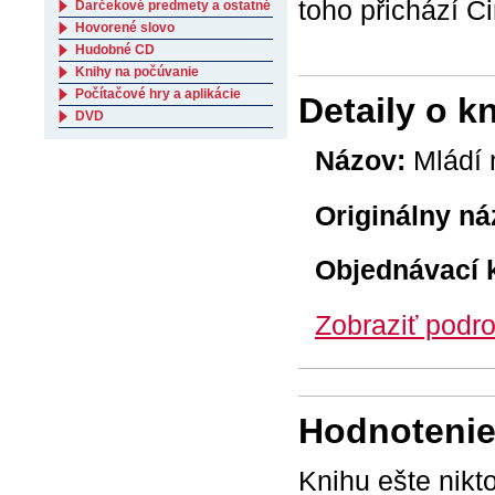
toho přichází Č
Darčekové predmety a ostatné
Hovorené slovo
Hudobné CD
Knihy na počúvanie
Počítačové hry a aplikácie
Detaily o k
DVD
Názov:
Mládí n
Originálny ná
Objednávací 
Zobraziť podro
Hodnotenie 
Knihu ešte nikt