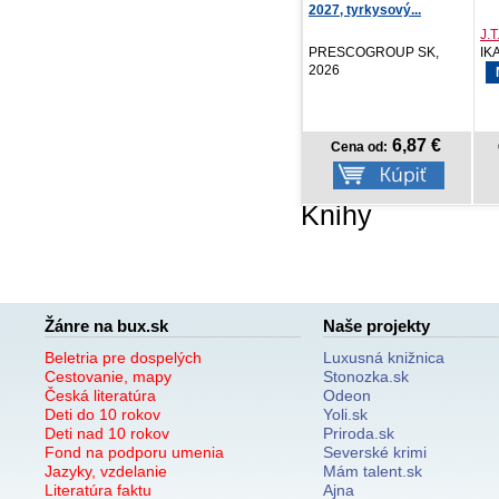
2027, tyrkysový...
vy
J.T. Geissinger
Iv
PRESCOGROUP SK,
IKAR, 2026
St
2026
NOVINKA
6,87 €
14,18 €
Cena od:
Cena od:
Knihy
Žánre na bux.sk
Naše projekty
Beletria pre dospelých
Luxusná knižnica
Cestovanie, mapy
Stonozka.sk
Česká literatúra
Odeon
Deti do 10 rokov
Yoli.sk
Deti nad 10 rokov
Priroda.sk
Fond na podporu umenia
Severské krimi
Jazyky, vzdelanie
Mám talent.sk
Literatúra faktu
Ajna