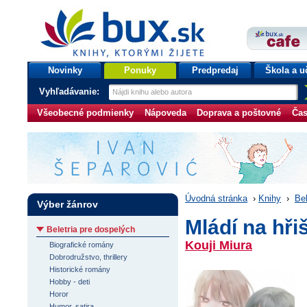
bux.sk
knihy, ktorými žijete
Úvodná stránka
Novinky
Ponuky
Predpredaj
Škola a u
Vyhľadávanie:
Všeobecné podmienky
Nápoveda
Doprava a poštovné
Čas
Úvodná stránka
›
Knihy
›
Bel
Výber žánrov
Mládí na hřiš
Beletria pre dospelých
Kouji Miura
Biografické romány
Dobrodružstvo, thrillery
Historické romány
Hobby - deti
Horor
Humor, satira