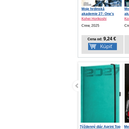
Moje hrdinská
Mo
akademie 27: One's
ak
Justice
mo.
Kohei Horikoshi
Ko
Crew, 2025
Cr
9,24 €
Cena od:
Týždenný diár Aprint Top
Medzi riadkami
Ve