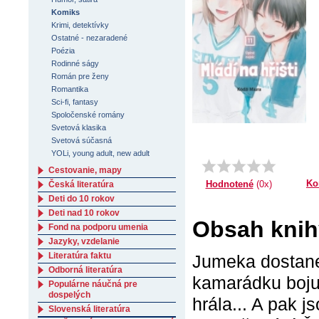
Komiks
Krimi, detektívky
Ostatné - nezaradené
Poézia
Rodinné ságy
Román pre ženy
Romantika
Sci-fi, fantasy
Spoločenské romány
Svetová klasika
Svetová súčasná
YOLi, young adult, new adult
Cestovanie, mapy
Ko
Hodnotené
(0x)
Česká literatúra
Deti do 10 rokov
Deti nad 10 rokov
Obsah knihy
Fond na podporu umenia
Jazyky, vzdelanie
Literatúra faktu
Jumeka dostane 
Odborná literatúra
kamarádku bojuj
Populárne náučná pre
dospelých
hrála... A pak j
Slovenská literatúra