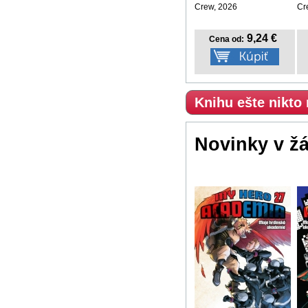
Crew, 2026
Cr
9,24 €
Cena od:
Knihu ešte nikto
Novinky v ž