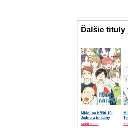
Ďalšie tituly
Mládí na hřišti 10:
Ml
Jedno a to samý
To
Kouji Miura
Ko