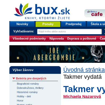
bux.sk
knihy, ktorými žijete
Úvodná stránka
Novinky
Ponuky
Predpredaj
Škola a u
Vyhľadávanie:
Všeobecné podmienky
Nápoveda
Doprava a poštovné
Čas
Úvodná stránka
Výber žánrov
Takmer vydatá
Beletria pre dospelých
Biografické romány
Takmer v
Dobrodružstvo, thrillery
Historické romány
Michaela Nazarová
Hobby - deti
Horor
Humor, satira