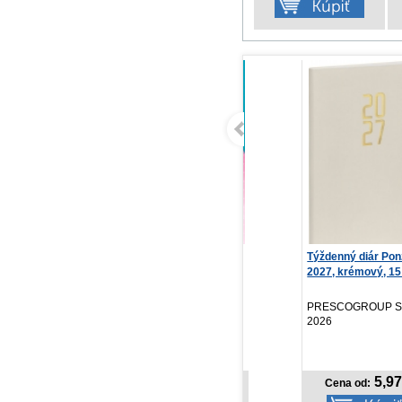
Modelky romantické
Týždenný diár Ponza
Fu
2027, krémový, 15 x ...
Ev
Infoa, 2026
PRESCOGROUP SK,
Vyd
2026
4,49 €
5,97 €
Cena od:
Cena od: