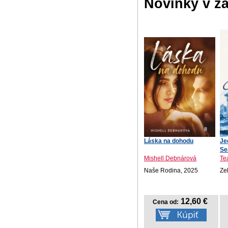
Novinky v ž
Láska na dohodu
Je
Se
Mishell Debnárová
Te
Naše Rodina, 2025
Ze
12,60 €
Cena od: