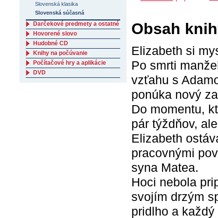
Slovenská klasika
Slovenská súčasná
Obsah knih
Darčekové predmety a ostatné
Hovorené slovo
Hudobné CD
Elizabeth si mys
Knihy na počúvanie
Po smrti manžel
Počítačové hry a aplikácie
DVD
vzťahu s Adamo
ponúka nový za
Do momentu, kt
pár týždňov, ale
Elizabeth ostá
pracovnými pov
syna Matea.
Hoci nebola pri
svojím drzým sp
pridlho a každý