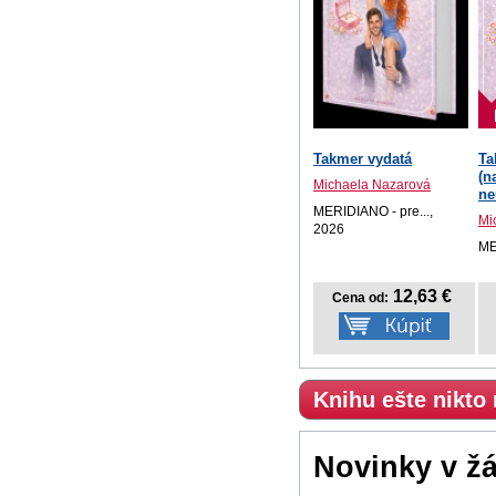
Takmer vydatá
Ta
(n
Michaela Nazarová
ne
MERIDIANO - pre...,
Mi
2026
ME
12,63 €
Cena od:
Knihu ešte nikto
Novinky v ž