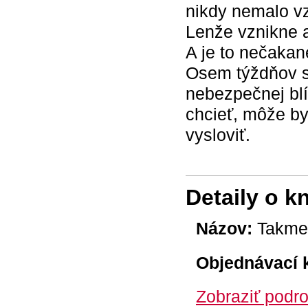
nikdy nemalo vz
Lenže vznikne a
A je to nečakané
Osem týždňov sa
nebezpečnej blí
chcieť, môže by
vysloviť.
Detaily o k
Názov:
Takmer
Objednávací 
Zobraziť podro