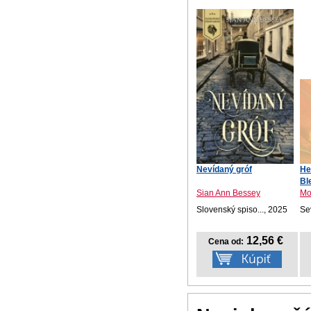
Nevídaný gróf
He
Bl
Sian Ann Bessey
Mo
Slovenský spiso..., 2025
Se
12,56 €
Cena od: