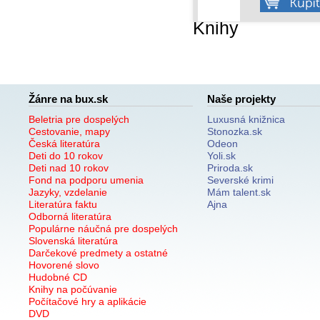
Knihy
Žánre na bux.sk
Naše projekty
Beletria pre dospelých
Luxusná knižnica
Cestovanie, mapy
Stonozka.sk
Česká literatúra
Odeon
Deti do 10 rokov
Yoli.sk
Deti nad 10 rokov
Priroda.sk
Fond na podporu umenia
Severské krimi
Jazyky, vzdelanie
Mám talent.sk
Literatúra faktu
Ajna
Odborná literatúra
Populárne náučná pre dospelých
Slovenská literatúra
Darčekové predmety a ostatné
Hovorené slovo
Hudobné CD
Knihy na počúvanie
Počítačové hry a aplikácie
DVD