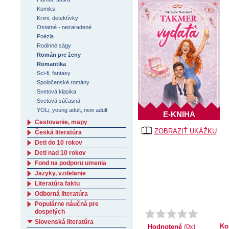
Komiks
Krimi, detektívky
Ostatné - nezaradené
Poézia
Rodinné ságy
Román pre ženy
Romantika
Sci-fi, fantasy
Spoločenské romány
Svetová klasika
Svetová súčasná
YOLi, young adult, new adult
E-KNIHA
Cestovanie, mapy
ZOBRAZIŤ UKÁŽKU
Česká literatúra
Deti do 10 rokov
Deti nad 10 rokov
Fond na podporu umenia
Jazyky, vzdelanie
Literatúra faktu
Odborná literatúra
Populárne náučná pre
dospelých
Slovenská literatúra
Ko
Hodnotené
(0x)