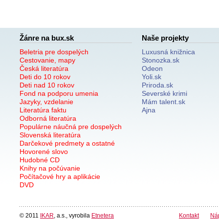
Žánre na bux.sk
Naše projekty
Beletria pre dospelých
Luxusná knižnica
Cestovanie, mapy
Stonozka.sk
Česká literatúra
Odeon
Deti do 10 rokov
Yoli.sk
Deti nad 10 rokov
Priroda.sk
Fond na podporu umenia
Severské krimi
Jazyky, vzdelanie
Mám talent.sk
Literatúra faktu
Ajna
Odborná literatúra
Populárne náučná pre dospelých
Slovenská literatúra
Darčekové predmety a ostatné
Hovorené slovo
Hudobné CD
Knihy na počúvanie
Počítačové hry a aplikácie
DVD
© 2011
IKAR
, a.s., vyrobila
Etnetera
Kontakt
Ná