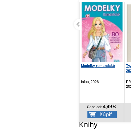
Modelky romantické
Týždenný diár Ponza
Ba
2027, krémový, 15 x ...
po
Kol
Infoa, 2026
PRESCOGROUP SK,
Vyd
2026
4,49 €
5,97 €
Cena od:
Cena od:
Knihy