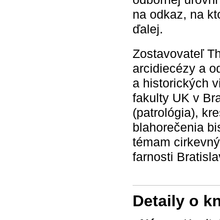
na odkaz, na k
ďalej.
Zostavovateľ Th
arcidiecézy a o
a historických 
fakulty UK v Bra
(patrológia), kr
blahorečenia b
témam cirkevnýc
farnosti Bratisl
Detaily o k