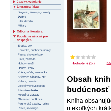
Jazyky, vzdelanie
Literatúra faktu
Biografie, životopisy, osudy
Dejiny
Film, divadlo
Military
Odborná literatúra
Populárne náučná pre
dospelých
Erotika, sex
Ezoterika, duchovné náuky
Fauna, chovateľstvo
Priemer:
1.0
Flóra, záhrada
Ko
Hodnotené
(1x)
Hobby - muži
Hobby - ženy
Krása, móda, kozmetika
Obsah knihy
Krížovky, hádanky, hry
Kultúra, umenie
Lexikóny,encyklopédie
budúcnosť
Literatúra faktu
Medicína, zdravie
Kniha obsahujúc
Obrazové publikácie
Partnerské vzťahy, rodina
niekoľkých krát
Právo, sociológia