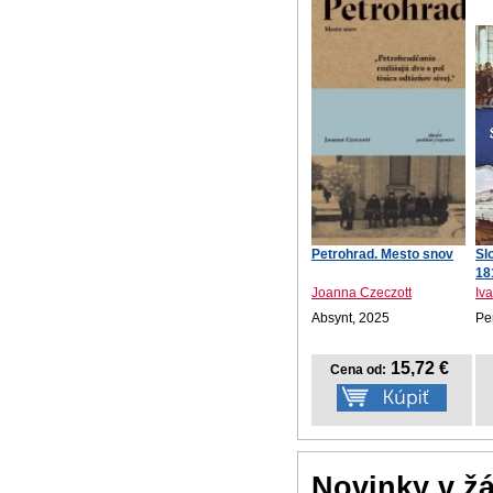
Petrohrad. Mesto snov
Sl
18
Joanna Czeczott
Iv
Absynt, 2025
Pe
15,72 €
Cena od:
Novinky v ž