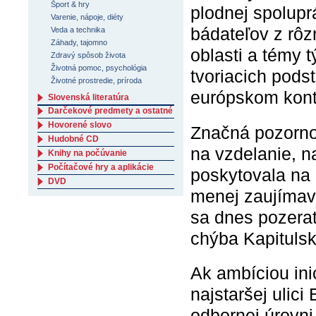
Šport & hry
plodnej spoluprá
Varenie, nápoje, diéty
bádateľov z rôz
Veda a technika
Záhady, tajomno
oblasti a témy t
Zdravý spôsob života
Životná pomoc, psychológia
tvoriacich pods
Životné prostredie, príroda
európskom kont
Slovenská literatúra
Darčekové predmety a ostatné
Hovorené slovo
Značná pozornos
Hudobné CD
na vzdelanie, n
Knihy na počúvanie
Počítačové hry a aplikácie
poskytovala na r
DVD
menej zaujímav
sa dnes pozerať 
chýba Kapitulske
Ak ambíciou ini
najstaršej ulici
odbornej úrovni