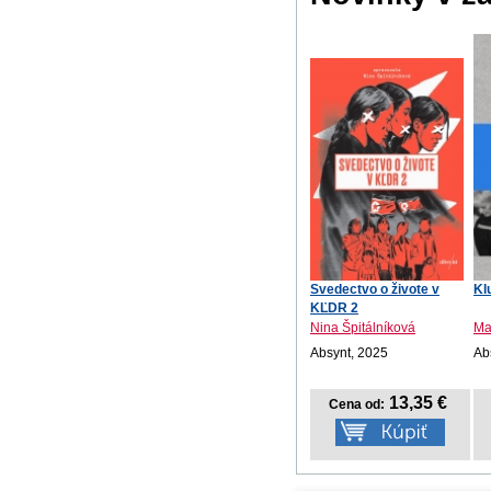
Svedectvo o živote v
Kl
KĽDR 2
Nina Špitálníková
Ma
Absynt, 2025
Ab
13,35 €
Cena od: