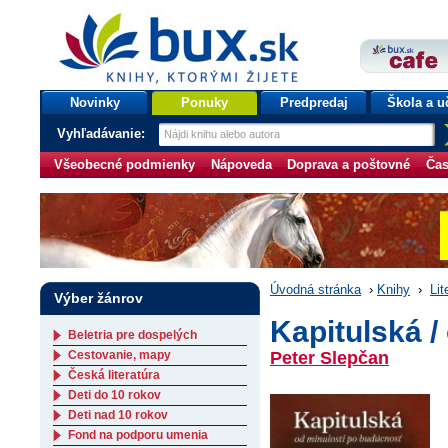
bux.sk
knihy, ktorými žijete
Úvodná stránka
Novinky
Ponuky
Predpredaj
Škola a u
Vyhľadávanie:
Všeobecné podmienky
Nápoveda
Doprava a poštovné
Čas
Úvodná stránka
›
Knihy
›
Lit
Výber žánrov
Kapitulská /
Beletria pre dospelých
Cestovanie, mapy
Peter Slepčan
Česká literatúra
Deti do 10 rokov
Deti nad 10 rokov
Fond na podporu umenia