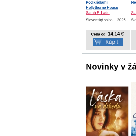
Pod krídlami
Ne
Hollythorne Housu
Sarah E. Ladd
Si
Slovenský spiso..., 2025
Sl
14,14 €
Cena od:
Novinky v ž