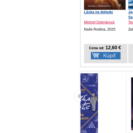
Láska na dohodu
Je
Se
Mishell Debnárová
Te
Naše Rodina, 2025
Ze
12,60 €
Cena od: