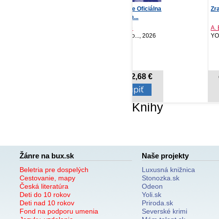
Agatha Christie Oficiálna
Zrada čiernej labute
Dr
kniha hlavolam...
Agatha Christie
A. B. Poranek
Ta
Slovenský spiso..., 2026
YOLi, 2026
MA
NOVINKA
12,68 €
16,42 €
Cena od:
Cena od:
Knihy
Žánre na bux.sk
Naše projekty
Beletria pre dospelých
Luxusná knižnica
Cestovanie, mapy
Stonozka.sk
Česká literatúra
Odeon
Deti do 10 rokov
Yoli.sk
Deti nad 10 rokov
Priroda.sk
Fond na podporu umenia
Severské krimi