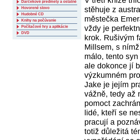
V třetí knize tr
Darčekové predmety a ostatné
stěhuje z aust
Hovorené slovo
Hudobné CD
městečka Emera
Knihy na počúvanie
vždy je perfekt
Počítačové hry a aplikácie
DVD
krok. Rušivým f
Millsem, s nímž
málo, tento syn
ale dokonce jí b
výzkumném proj
Jake je jejím p
vážně, tedy až 
pomoct zachráni
lidé, kteří se n
pracují a poznáv
totiž důležitá t