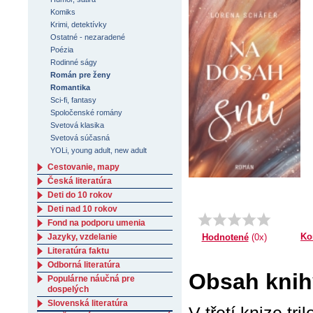
Komiks
Krimi, detektívky
Ostatné - nezaradené
Poézia
Rodinné ságy
Román pre ženy
Romantika
Sci-fi, fantasy
Spoločenské romány
Svetová klasika
Svetová súčasná
YOLi, young adult, new adult
Cestovanie, mapy
Česká literatúra
Deti do 10 rokov
Deti nad 10 rokov
Fond na podporu umenia
Ko
Hodnotené
(0x)
Jazyky, vzdelanie
Literatúra faktu
Odborná literatúra
Obsah knih
Populárne náučná pre
dospelých
Slovenská literatúra