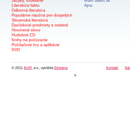
Jazyky, vzdelanie
Mám talent.sk
Literatúra faktu
Ajna
Odborná literatúra
Populárne náučná pre dospelých
Slovenská literatúra
Darčekové predmety a ostatné
Hovorené slovo
Hudobné CD
Knihy na počúvanie
Počítačové hry a aplikácie
DVD
© 2011
IKAR
, a.s., vyrobila
Etnetera
Kontakt
Ná
x