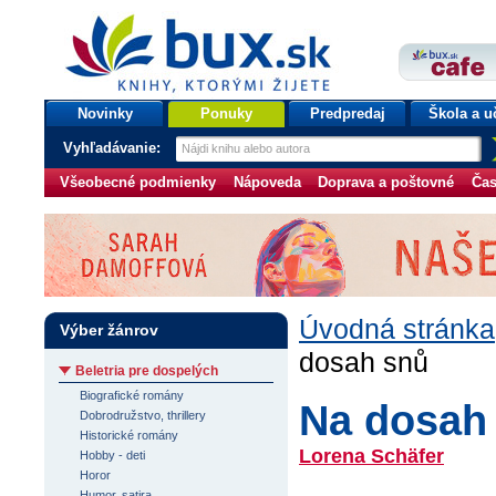
bux.sk
knihy, ktorými žijete
Úvodná stránka
Novinky
Ponuky
Predpredaj
Škola a u
Vyhľadávanie:
Všeobecné podmienky
Nápoveda
Doprava a poštovné
Čas
Úvodná stránka
Výber žánrov
dosah snů
Beletria pre dospelých
Biografické romány
Na dosah
Dobrodružstvo, thrillery
Historické romány
Lorena Schäfer
Hobby - deti
Horor
Humor, satira