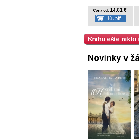
14,81 €
Cena od:
Knihu ešte nikto
Novinky v ž