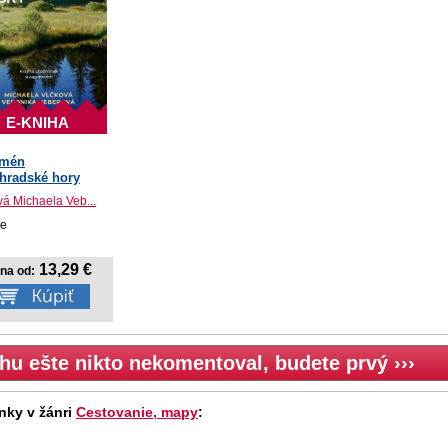
E-KNIHA
omén
hradské hory
vá Michaela Veb...
le
13,29 €
na od:
hu ešte nikto nekomentoval, budete prvý ›››
nky v žánri
Cestovanie, mapy
: