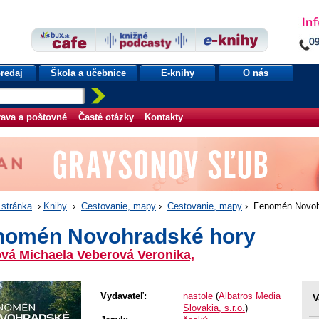
redaj
Škola a učebnice
E-knihy
O nás
ava a poštovné
Časté otázky
Kontakty
stránka
›
Knihy
›
Cestovanie, mapy
›
Cestovanie, mapy
› Fenomén Novoh
nomén Novohradské hory
vá Michaela Veberová Veronika,
Vydavateľ:
nastole
(
Albatros Media
V
Slovakia, s.r.o.
)