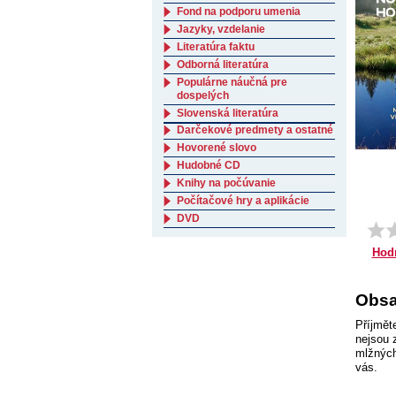
Fond na podporu umenia
Jazyky, vzdelanie
Literatúra faktu
Odborná literatúra
Populárne náučná pre
dospelých
Slovenská literatúra
Darčekové predmety a ostatné
Hovorené slovo
Hudobné CD
Knihy na počúvanie
Počítačové hry a aplikácie
DVD
Hod
Obsa
Příjmět
nejsou 
mlžných
vás.