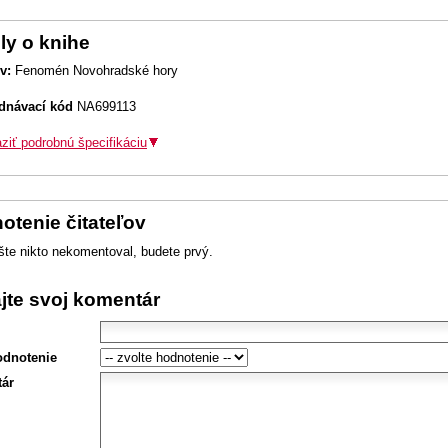
ly o knihe
v:
Fenomén Novohradské hory
dnávací kód
NA699113
ziť podrobnú špecifikáciu
otenie čitateľov
šte nikto nekomentoval, budete prvý.
ajte svoj komentár
odnotenie
ár