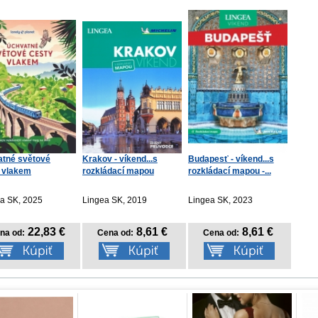
tné světové
Krakov - víkend...s
Budapesť - víkend...s
 vlakem
rozkládací mapou
rozkládací mapou -...
ka SK, 2025
Lingea SK, 2019
Lingea SK, 2023
22,83 €
8,61 €
8,61 €
na od:
Cena od:
Cena od: