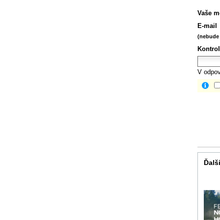
Vaše m
E-mail
(nebude 
Kontrol
V odpov
Ďalši