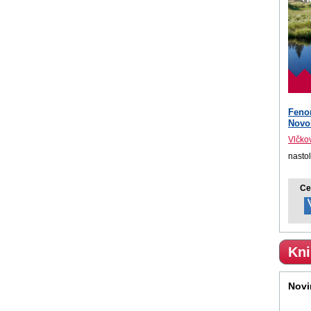
Fen
Novo
Vlčko
nasto
Ce
Kni
Novi