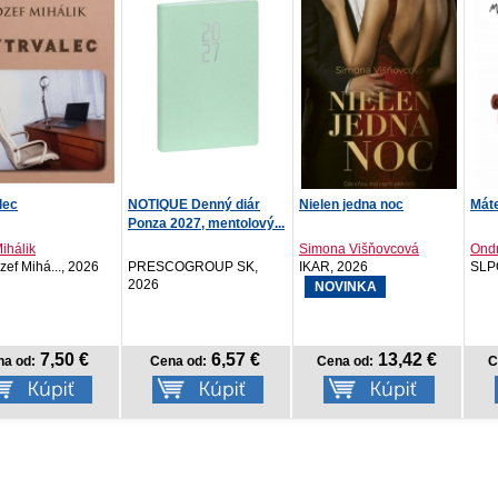
UE Denný diár
Nielen jedna noc
Máte všetkých doma?
Chém
2027, mentolový...
zákl
Simona Višňovcová
Ondrej Kalamár
Hel
OGROUP SK,
IKAR, 2026
SLPOE, 2026
Expo
NOVINKA
6,57 €
13,42 €
11,62 €
na od:
Cena od:
Cena od:
C