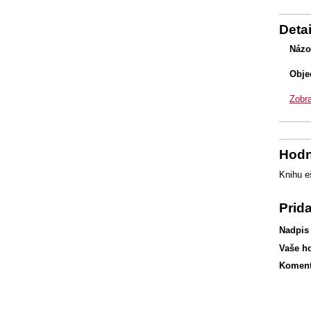
Detai
Názo
Obje
Zobra
Hodn
Knihu e
Prid
Nadpis
Vaše h
Koment