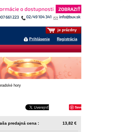
je prázdny
Prihlásenie
Registrácia
radské hory
Save
aša predajná cena :
13,82 €