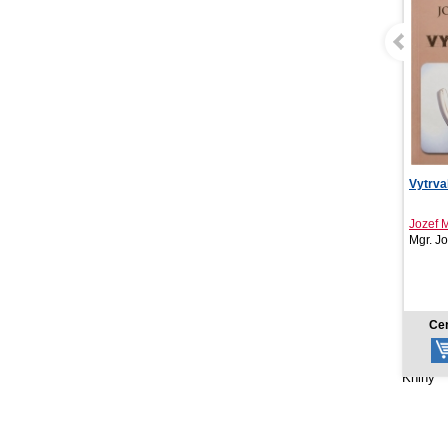
Vytrvalec
NOTIQ
Ponza 
Jozef Mihálik
Mgr. Jozef Mihá..., 2026
PRESC
2026
7,50 €
Cena od:
Ce
Knihy