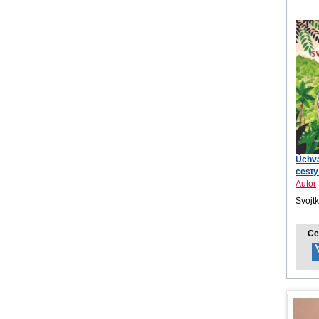
Úchva
cesty
Autor
Svojt
Ce