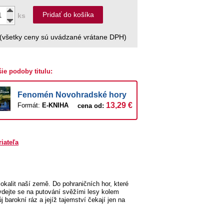
Pridať do košíka
ks
(všetky ceny sú uvádzané vrátane DPH)
šie podoby titulu:
Fenomén Novohradské hory
13,29 €
Formát:
E-KNIHA
cena od:
riateľa
lokalit naší země. Do pohraničních hor, které
ydejte se na putování svěžími lesy kolem
 barokní ráz a jejíž tajemství čekají jen na