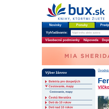
bux.sk
knihy, ktorými žijete
Úvodná stránka
Novinky
Ponuky
Predp
Vyhľadávanie:
Všeobecné podmienky
Nápoveda
Dopr
Úvodná 
Výber žánrov
Fe
Beletria pre dospelých
Cestovanie, mapy
Vlčko
Cestovanie, mapy
Česká literatúra
Deti do 10 rokov
Deti nad 10 rokov