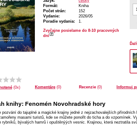
Jazyk:
český
Formát:
Kniha
Počet strán:
152
Vydanie:
2026/05
Poradie vydania:
1.
Zvyčajne posielame do 8-10 pracovných
dní
Ďal
Komentáre
(0)
Recenzie
(0)
Informuj p
notené
(0x)
h knihy: Fenomén Novohradské hory
e pozvání do tajuplné a magické krajiny jedné z nejzachovalejších přírodních 
zamořeny masami turistů, kde se můžete ponořit do ticha a do vzpomínek. V
 rybníků, bývalých hamrů i opuštěnýých vesnic. Krajinou, která neztratila svůj