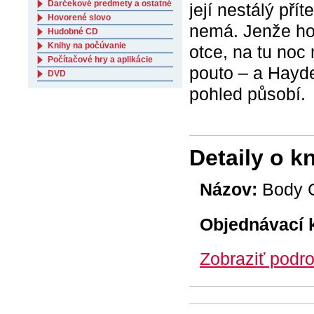
Darčekové predmety a ostatné
její nestálý pří
Hovorené slovo
nemá. Jenže hok
Hudobné CD
Knihy na počúvanie
otce, na tu no
Počítačové hry a aplikácie
pouto – a Hayde
DVD
pohled působí.
Detaily o k
Názov:
Body 
Objednávací 
Zobraziť podro