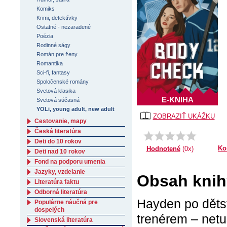
Komiks
Krimi, detektívky
Ostatné - nezaradené
Poézia
Rodinné ságy
Román pre ženy
Romantika
Sci-fi, fantasy
Spoločenské romány
Svetová klasika
E-KNIHA
Svetová súčasná
YOLi, young adult, new adult
ZOBRAZIŤ UKÁŽKU
Cestovanie, mapy
Česká literatúra
Deti do 10 rokov
Ko
Hodnotené
(0x)
Deti nad 10 rokov
Fond na podporu umenia
Jazyky, vzdelanie
Obsah knih
Literatúra faktu
Odborná literatúra
Hayden po děts
Populárne náučná pre
dospelých
trenérem – netu
Slovenská literatúra