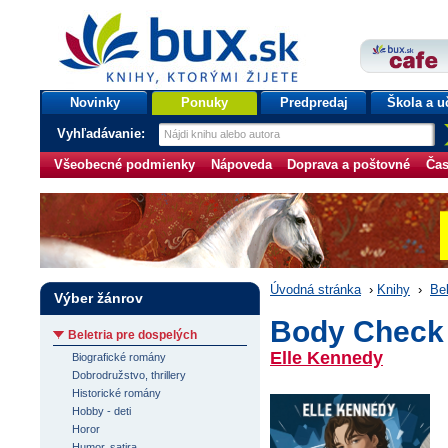
bux.sk
knihy, ktorými žijete
Úvodná stránka
Novinky
Ponuky
Predpredaj
Škola a u
Vyhľadávanie:
Všeobecné podmienky
Nápoveda
Doprava a poštovné
Čas
Úvodná stránka
›
Knihy
›
Bel
Výber žánrov
Body Check
Beletria pre dospelých
Elle Kennedy
Biografické romány
Dobrodružstvo, thrillery
Historické romány
Hobby - deti
Horor
Humor, satira