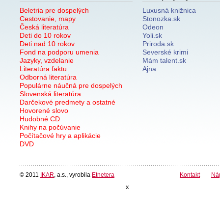
Beletria pre dospelých
Luxusná knižnica
Cestovanie, mapy
Stonozka.sk
Česká literatúra
Odeon
Deti do 10 rokov
Yoli.sk
Deti nad 10 rokov
Priroda.sk
Fond na podporu umenia
Severské krimi
Jazyky, vzdelanie
Mám talent.sk
Literatúra faktu
Ajna
Odborná literatúra
Populárne náučná pre dospelých
Slovenská literatúra
Darčekové predmety a ostatné
Hovorené slovo
Hudobné CD
Knihy na počúvanie
Počítačové hry a aplikácie
DVD
© 2011
IKAR
, a.s., vyrobila
Etnetera
Kontakt
Ná
x