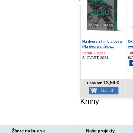
Na dvore z hmly a besu
Okienko do snov, 3.
Bl
(Na dvore z tŕňov...
vydanie
Sarah J. Maas
Táňa Keleová-Vasilko...
Fra
SLOVART, 2024
IKAR, 2026
IK
NOVINKA
13,56 €
13,42 €
Cena od:
Cena od:
Knihy
Žánre na bux.sk
Naše projekty