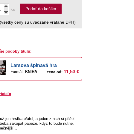
Pridať do košíka
ks
(všetky ceny sú uvádzané vrátane DPH)
šie podoby titulu:
Larsova špinavá hra
11,53 €
Formát:
KNIHA
cena od:
riateľa
 jen hrstka přátel, a jeden z nich si přišel
 třeba zakopat papeže, když to bude nutné.
ečnější...