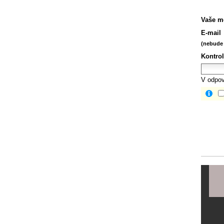
Vaše m
E-mail
(nebude 
Kontrol
V odpov