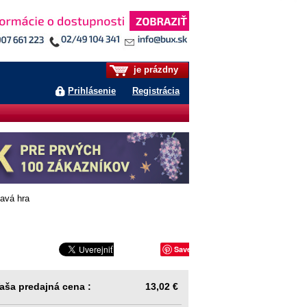
je prázdny
Prihlásenie
Registrácia
avá hra
Save
aša predajná cena :
13,02 €