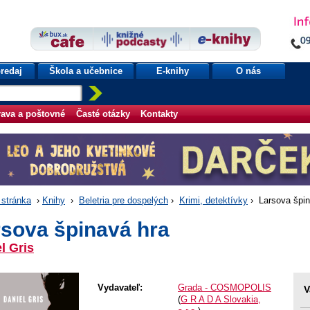
redaj
Škola a učebnice
E-knihy
O nás
ava a poštovné
Časté otázky
Kontakty
stránka
›
Knihy
›
Beletria pre dospelých
›
Krimi, detektívky
› Larsova špin
sova špinavá hra
l Gris
Vydavateľ:
Grada - COSMOPOLIS
V
(
G R A D A Slovakia,