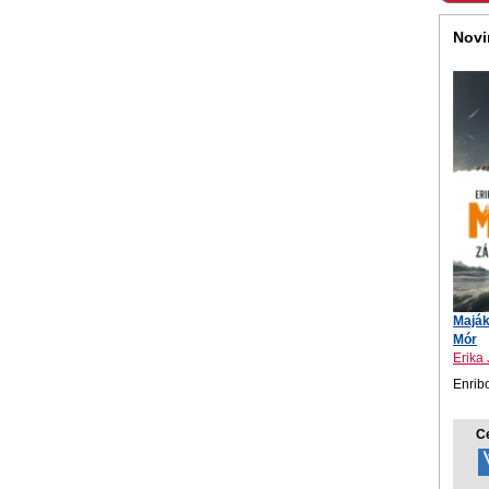
Novi
Maják
Mór
Erika
Enrib
C