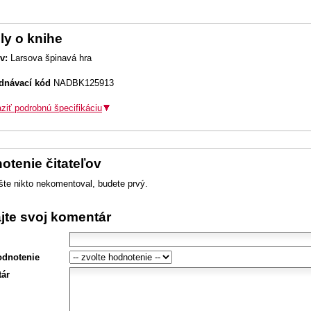
ly o knihe
v:
Larsova špinavá hra
dnávací kód
NADBK125913
ziť podrobnú špecifikáciu
otenie čitateľov
šte nikto nekomentoval, budete prvý.
ajte svoj komentár
odnotenie
ár