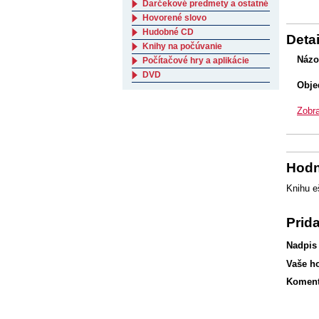
Darčekové predmety a ostatné
Hovorené slovo
Hudobné CD
Detai
Knihy na počúvanie
Názo
Počítačové hry a aplikácie
DVD
Obje
Zobra
Hodn
Knihu e
Prid
Nadpis
Vaše h
Koment