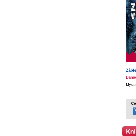
Zábl
Danie
Myste
Ce
Kni