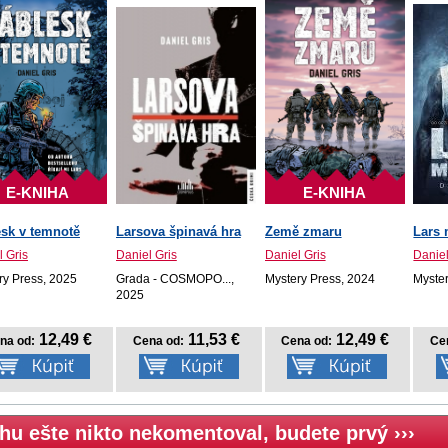
E-KNIHA
E-KNIHA
esk v temnotě
Larsova špinavá hra
Země zmaru
Lars
l Gris
Daniel Gris
Daniel Gris
Daniel
ry Press, 2025
Grada - COSMOPO...,
Mystery Press, 2024
Myste
2025
12,49 €
11,53 €
12,49 €
na od:
Cena od:
Cena od:
Ce
hu ešte nikto nekomentoval, budete prvý ›››