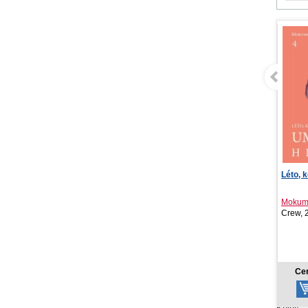
Léto, kdy umřel Hikaru 4
Gachia
Mokumokuren
Kei Ur
Crew, 2026
Crew, 
NOV
8,77 €
Cena od:
Ce
Knihy