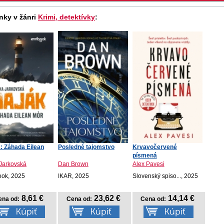
nky v žánri
Krimi, detektívky
:
: Záhada Eilean
Posledné tajomstvo
Krvavočervené
písmená
 Jarkovská
Dan Brown
Alex Pavesi
ook, 2025
IKAR, 2025
Slovenský spiso..., 2025
8,61 €
23,62 €
14,14 €
ena od:
Cena od:
Cena od: