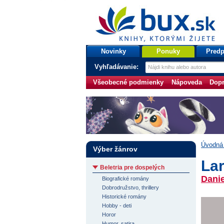
bux.sk
knihy, ktorými žijete
Úvodná stránka
Novinky
Ponuky
Predp
Vyhľadávanie:
Všeobecné podmienky
Nápoveda
Dopr
Úvodná 
Výber žánrov
Lar
Beletria pre dospelých
Danie
Biografické romány
Dobrodružstvo, thrillery
Historické romány
Hobby - deti
Horor
Humor, satira