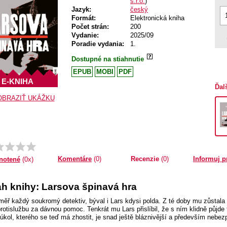
s.r.o.
)
Jazyk:
český
Formát:
Elektronická kniha
Počet strán:
200
Vydanie:
2025/09
Poradie vydania:
1.
Dostupné na stiahnutie
EPUB
MOBI
PDF
E-KNIHA
Ďal
OBRAZIŤ UKÁŽKU
Komentáre
(0)
Recenzie
(0)
Informuj p
notené
(0x)
h knihy: Larsova špinavá hra
měř každý soukromý detektiv, býval i Lars kdysi polda. Z té doby mu zůstala už
protislužbu za dávnou pomoc. Tenkrát mu Lars přislíbil, že s ním klidně půjde
kol, kterého se teď má zhostit, je snad ještě bláznivější a především nebezp