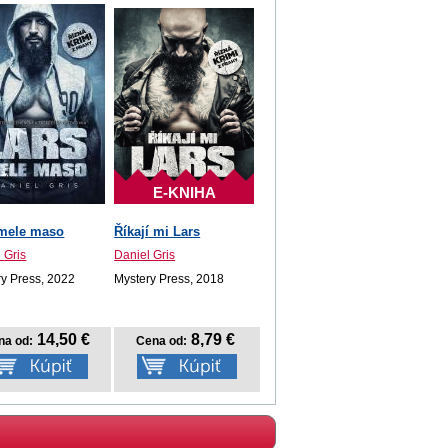
E-KNIHA
 mele maso
Říkají mi Lars
 Gris
Daniel Gris
ry Press, 2022
Mystery Press, 2018
14,50 €
8,79 €
na od:
Cena od: