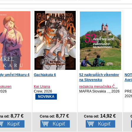
kuta 6
52 najkrajších víkendov
NOTIQUE Vreckový diár
NOT
na Slovensku
Aprint Top 2027, č...
Apri
ana
redakcia mesačníka Č...
2026
MAFRA Slovakia ..., 2026
PRESCOGROUP SK,
PRE
2026
202
INKA
8,77 €
14,92 €
4,17 €
na od:
Cena od:
Cena od: