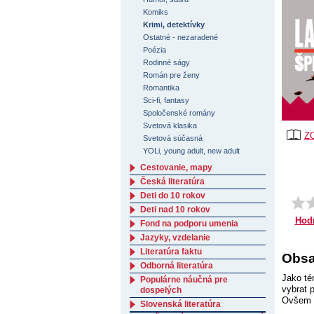
Komiks
Krimi, detektívky
Ostatné - nezaradené
Poézia
Rodinné ságy
Román pre ženy
Romantika
Sci-fi, fantasy
Spoločenské romány
Svetová klasika
Z
Svetová súčasná
YOLi, young adult, new adult
Cestovanie, mapy
Česká literatúra
Deti do 10 rokov
Deti nad 10 rokov
Hod
Fond na podporu umenia
Jazyky, vzdelanie
Literatúra faktu
Obsa
Odborná literatúra
Jako té
Populárne náučná pre
vybrat 
dospelých
Ovšem ú
Slovenská literatúra