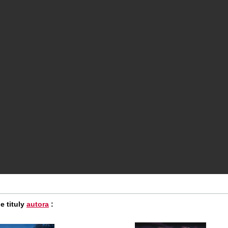
e tituly
autora
: