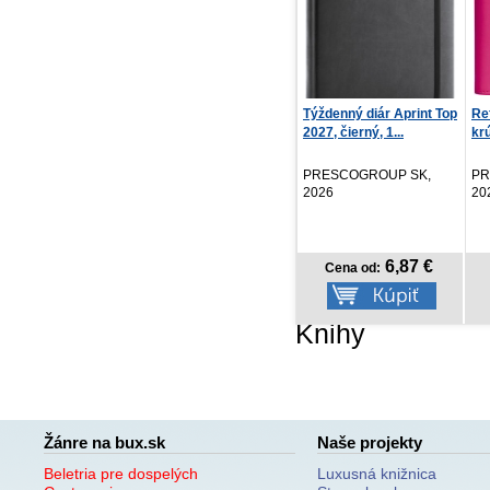
Týždenný diár Aprint Top
Refill – Týždenný
NO
2027, čierný, 1...
krúžkový diár s vymeni...
Bie
PRESCOGROUP SK,
PRESCOGROUP SK,
PR
2026
2026
20
6,87 €
8,97 €
Cena od:
Cena od:
Knihy
Žánre na bux.sk
Naše projekty
Beletria pre dospelých
Luxusná knižnica