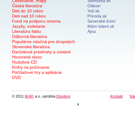
Cestovanie, mapy
Stonozka.sk
Česká literatúra
Odeon
Deti do 10 rokov
Yoli.sk
Deti nad 10 rokov
Priroda.sk
Fond na podporu umenia
Severské krimi
Jazyky, vzdelanie
Mám talent.sk
Literatúra faktu
Ajna
Odborná literatúra
Populárne náučná pre dospelých
Slovenská literatúra
Darčekové predmety a ostatné
Hovorené slovo
Hudobné CD
Knihy na počúvanie
Počítačové hry a aplikácie
DVD
© 2011
IKAR
, a.s., vyrobila
Etnetera
Kontakt
Ná
x