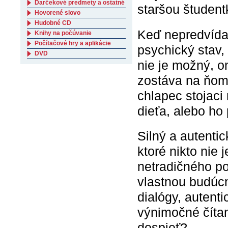
Darčekové predmety a ostatné
staršou študentk
Hovorené slovo
Hudobné CD
Keď nepredvídat
Knihy na počúvanie
Počítačové hry a aplikácie
psychický stav,
DVD
nie je možný, o
zostáva na ňom.
chlapec stojaci
dieťa, alebo ho 
Silný a autenti
ktoré nikto nie 
netradičného po
vlastnou budúc
dialógy, autent
výnimočné číta
dospieť?