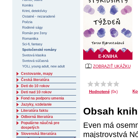
Komiks
Krimi, detektívky
Ostatné - nezaradené
Poézia
Rodinné ságy
Román pre ženy
Romantika
Sci-fi, fantasy
Spoločenské romány
Svetová klasika
E-KNIHA
Svetová súčasná
ZOBRAZIŤ UKÁŽKU
YOLi, young adult, new adult
Cestovanie, mapy
Česká literatúra
Deti do 10 rokov
Ko
Hodnotené
(0x)
Deti nad 10 rokov
Fond na podporu umenia
Jazyky, vzdelanie
Obsah knihy
Literatúra faktu
Odborná literatúra
Populárne náučná pre
Even má osemnás
dospelých
majstrovstvá Nó
Slovenská literatúra