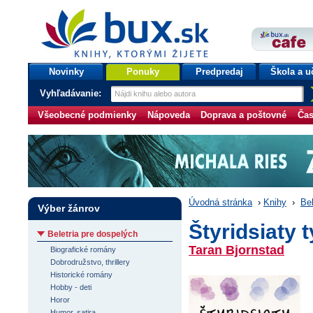
bux.sk
knihy, ktorými žijete
Úvodná stránka
Novinky
Ponuky
Predpredaj
Škola a u
Vyhľadávanie:
Všeobecné podmienky
Nápoveda
Doprava a poštovné
Čas
Úvodná stránka
›
Knihy
›
Bel
Výber žánrov
Štyridsiaty 
Beletria pre dospelých
Taran Bjornstad
Biografické romány
Dobrodružstvo, thrillery
Historické romány
Hobby - deti
Horor
Humor, satira