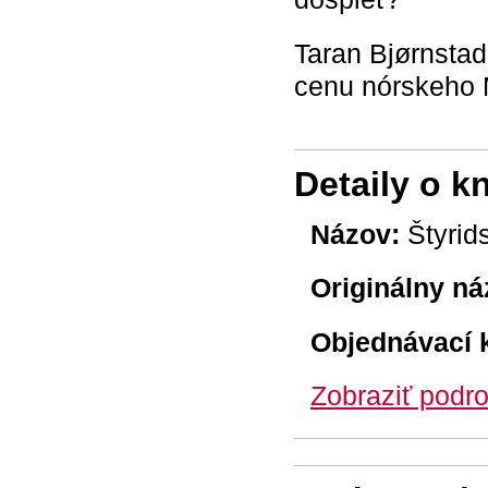
Taran Bjørnstad
cenu nórskeho M
Detaily o k
Názov:
Štyrids
Originálny ná
Objednávací 
Zobraziť podro