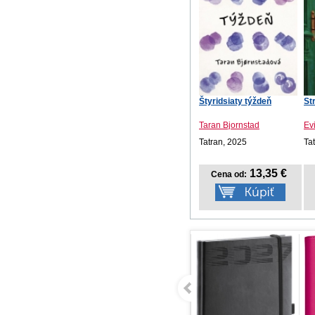
Štyridsiaty týždeň
St
Taran Bjornstad
Ev
Tatran, 2025
Ta
13,35 €
Cena od: