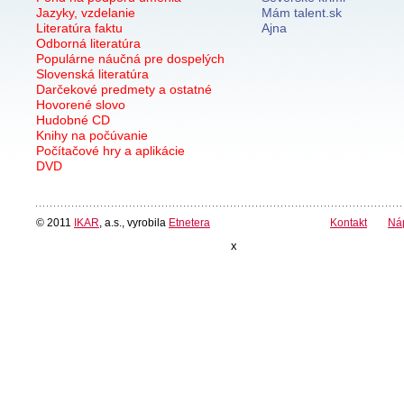
Jazyky, vzdelanie
Mám talent.sk
Literatúra faktu
Ajna
Odborná literatúra
Populárne náučná pre dospelých
Slovenská literatúra
Darčekové predmety a ostatné
Hovorené slovo
Hudobné CD
Knihy na počúvanie
Počítačové hry a aplikácie
DVD
© 2011
IKAR
, a.s., vyrobila
Etnetera
Kontakt
Ná
x