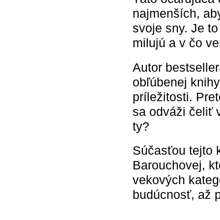
najmenších, aby
svoje sny. Je t
milujú a v čo ve
Autor bestsell
obľúbenej knihy
príležitosti. P
sa odváži čeliť
ty?
Súčasťou tejto k
Barouchovej, kt
vekových kategó
budúcnosť, až p