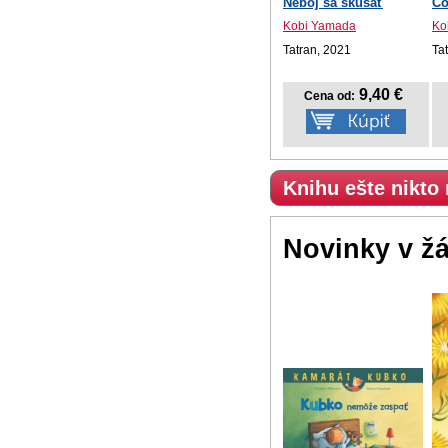
Neboj sa skúšať
Čo
Kobi Yamada
Ko
Tatran, 2021
Ta
9,40 €
Cena od:
Knihu ešte nikto
Novinky v ž