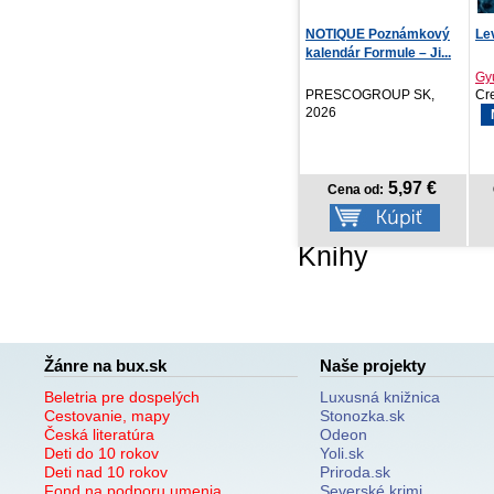
NOTIQUE Poznámkový
Leviatan 7
De
kalendár Formule – Ji...
Gyuntak Lee
Na
PRESCOGROUP SK,
Crew, 2026
Ga
2026
NOVINKA
5,97 €
14,02 €
Cena od:
Cena od:
Knihy
Žánre na bux.sk
Naše projekty
Beletria pre dospelých
Luxusná knižnica
Cestovanie, mapy
Stonozka.sk
Česká literatúra
Odeon
Deti do 10 rokov
Yoli.sk
Deti nad 10 rokov
Priroda.sk
Fond na podporu umenia
Severské krimi