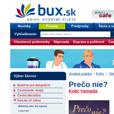
bux.sk
knihy, ktorými žijete
Úvodná stránka
Novinky
Ponuky
Predpredaj
Škola a u
Vyhľadávanie:
Všeobecné podmienky
Nápoveda
Doprava a poštovné
Čas
Úvodná stránka
›
Knihy
›
Det
Výber žánrov
Prečo nie?
Beletria pre dospelých
Cestovanie, mapy
Kobi Yamada
Česká literatúra
Deti do 10 rokov
Beletria (do 10 rokov)
Leporelo