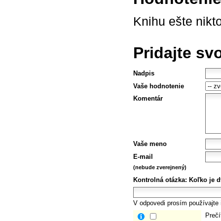
Knihu ešte nikt
Pridajte sv
Nadpis
Vaše hodnotenie
Komentár
Vaše meno
E-mail
(nebude zverejnený)
Kontrolná otázka:
Koľko je dv
V odpovedi prosím používajte i
Prečí