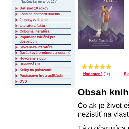
Náučná literatúra (do 10 r)
Deti nad 10 rokov
Fond na podporu umenia
Jazyky, vzdelanie
Literatúra faktu
Odborná literatúra
Populárne náučná pre
dospelých
Slovenská literatúra
Darčekové predmety a ostatné
Hovorené slovo
Hudobné CD
Priemer:
5.0
Knihy na počúvanie
Ko
Hodnotené
(1x)
Počítačové hry a aplikácie
DVD
Obsah knih
Čo ak je život 
nezistiť na vlas
Táto očarujúca 