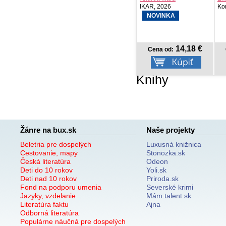
IKAR, 2026
Kontrast, 2026
Re
NOVINKA
14,18 €
14,06 €
Cena od:
Cena od:
Knihy
Žánre na bux.sk
Naše projekty
Beletria pre dospelých
Luxusná knižnica
Cestovanie, mapy
Stonozka.sk
Česká literatúra
Odeon
Deti do 10 rokov
Yoli.sk
Deti nad 10 rokov
Priroda.sk
Fond na podporu umenia
Severské krimi
Jazyky, vzdelanie
Mám talent.sk
Literatúra faktu
Ajna
Odborná literatúra
Populárne náučná pre dospelých