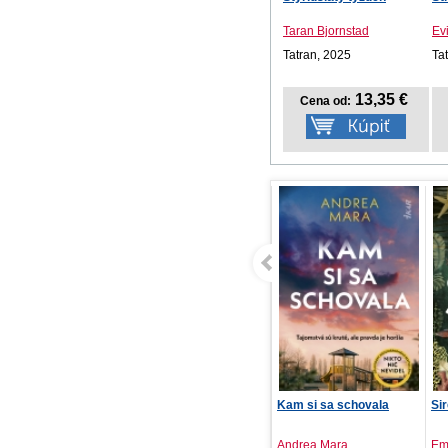
Taran Bjornstad
Ev
Tatran, 2025
Ta
13,35 €
Cena od:
Kam si sa schovala
Sirény
Lá
Andrea Mara
Emilia Hart
Jo