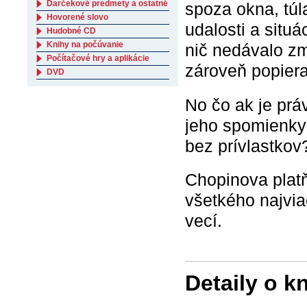
Darčekové predmety a ostatné
spoza okna, túl
Hovorené slovo
udalosti a situá
Hudobné CD
Knihy na počúvanie
nič nedávalo zm
Počítačové hry a aplikácie
zároveň popier
DVD
No čo ak je prá
jeho spomienky 
bez prívlastkov
Chopinova platň
všetkého najvi
vecí.
Detaily o k