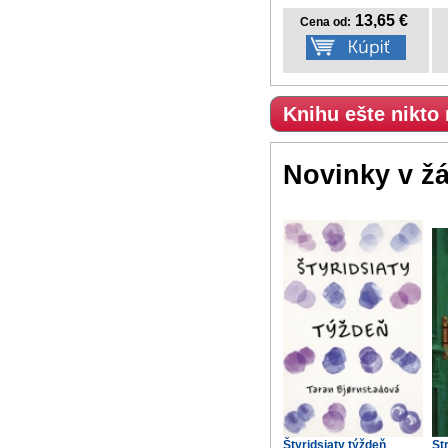
13,65 €
Cena od:
Knihu ešte nikto
Novinky v ž
Štyridsiaty týždeň
St