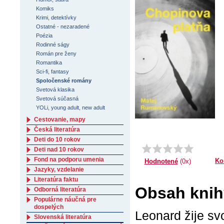
Komiks
Krimi, detektívky
Ostatné - nezaradené
Poézia
Rodinné ságy
Román pre ženy
Romantika
Sci-fi, fantasy
Spoločenské romány
Svetová klasika
Svetová súčasná
YOLi, young adult, new adult
Cestovanie, mapy
Česká literatúra
Deti do 10 rokov
Deti nad 10 rokov
Fond na podporu umenia
Ko
Hodnotené
(0x)
Jazyky, vzdelanie
Literatúra faktu
Obsah knih
Odborná literatúra
Populárne náučná pre
dospelých
Leonard žije sv
Slovenská literatúra