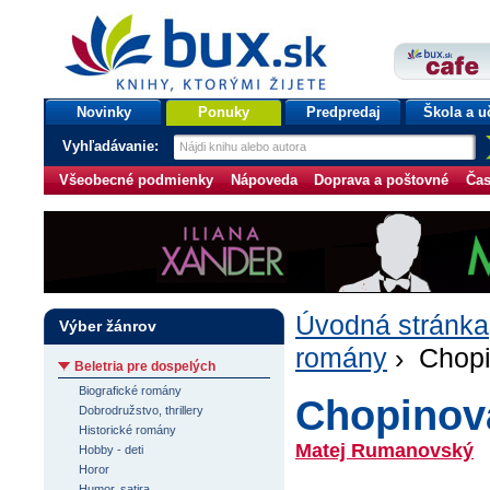
bux.sk
knihy, ktorými žijete
Úvodná stránka
Novinky
Ponuky
Predpredaj
Škola a u
Vyhľadávanie:
Všeobecné podmienky
Nápoveda
Doprava a poštovné
Čas
Úvodná stránka
Výber žánrov
romány
› Chopi
Beletria pre dospelých
Biografické romány
Chopinov
Dobrodružstvo, thrillery
Historické romány
Matej Rumanovský
Hobby - deti
Horor
Humor, satira