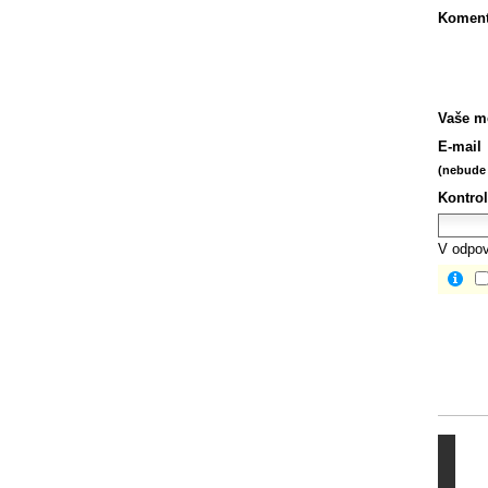
Koment
Vaše m
E-mail
(nebude 
Kontrol
V odpov