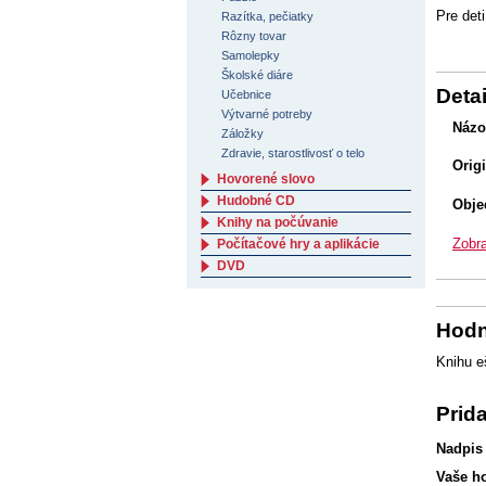
Pre deti
Razítka, pečiatky
Rôzny tovar
Samolepky
Školské diáre
Detai
Učebnice
Výtvarné potreby
Názo
Záložky
Zdravie, starostlivosť o telo
Orig
Hovorené slovo
Hudobné CD
Obje
Knihy na počúvanie
Zobra
Počítačové hry a aplikácie
DVD
Hodn
Knihu e
Prid
Nadpis
Vaše h