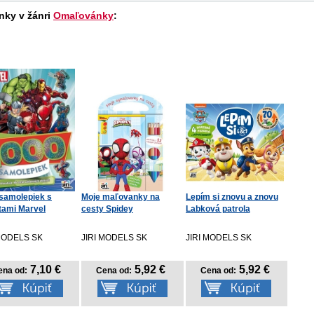
nky v žánri
Omaľovánky
:
samolepiek s
Moje maľovanky na
Lepím si znovu a znovu
itami Marvel
cesty Spidey
Labková patrola
 MODELS SK
JIRI MODELS SK
JIRI MODELS SK
7,10 €
5,92 €
5,92 €
ena od:
Cena od:
Cena od: