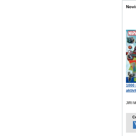
Novi
1000 
aktiv
JIRI
C