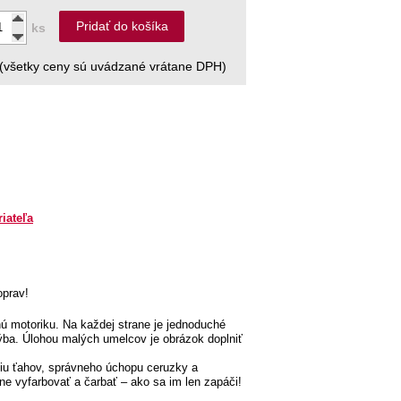
Pridať do košíka
ks
(všetky ceny sú uvádzané vrátane DPH)
riateľa
oprav!
nú motoriku. Na každej strane je jednoduché
ýba. Úlohou malých umelcov je obrázok doplniť
iu ťahov, správneho úchopu ceruzky a
ne vyfarbovať a čarbať – ako sa im len zapáči!