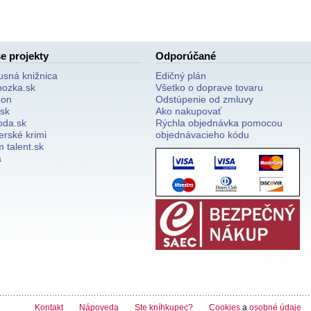
e projekty
Odporúčané
usná knižnica
Edičný plán
nozka.sk
Všetko o doprave tovaru
on
Odstúpenie od zmluvy
.sk
Ako nakupovať
oda.sk
Rýchla objednávka pomocou
erské krimi
objednávacieho kódu
 talent.sk
a
Kontakt
Nápoveda
Ste kníhkupec?
Cookies
a
osobné údaje