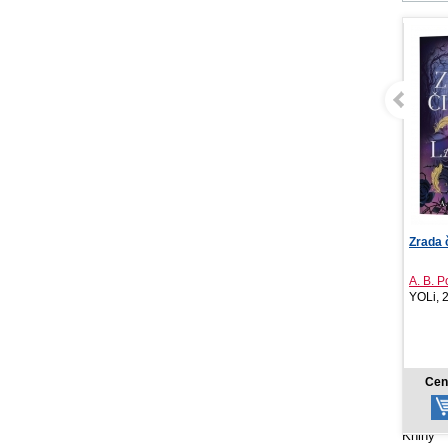
Zrada čiernej labute
Miška a
Lesné 
A. B. Poranek
Aniela
YOLi, 2026
Stonož
16,42 €
Cena od:
Ce
Knihy