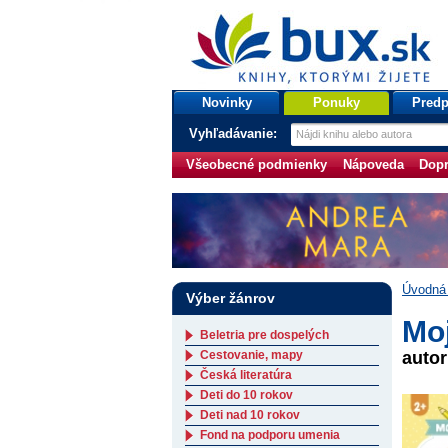
bux.sk
knihy, ktorými žijete
Úvodná stránka
Novinky
Ponuky
Predp
Vyhľadávanie:
Všeobecné podmienky
Nápoveda
Dopr
Úvodná 
Výber žánrov
Mo
Beletria pre dospelých
Cestovanie, mapy
auto
Česká literatúra
Deti do 10 rokov
Deti nad 10 rokov
Fond na podporu umenia