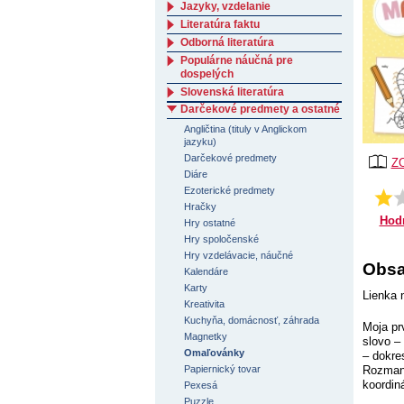
Jazyky, vzdelanie
Literatúra faktu
Odborná literatúra
Populárne náučná pre
dospelých
Slovenská literatúra
Darčekové predmety a ostatné
Angličtina (tituly v Anglickom
jazyku)
Darčekové predmety
Z
Diáre
Ezoterické predmety
Hračky
Hod
Hry ostatné
Hry spoločenské
Hry vzdelávacie, náučné
Obsa
Kalendáre
Karty
Lienka 
Kreativita
Kuchyňa, domácnosť, záhrada
Moja pr
Magnetky
slovo –
Omaľovánky
– dokre
Papiernický tovar
Rozmani
koordin
Pexesá
Puzzle