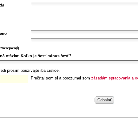
ár
eno
zverejnený)
ná otázka:
Koľko je šesť mínus šesť?
edi prosím používajte iba číslice.
Prečítal som si a porozumel som
zásadám spracovania a o
Odoslať