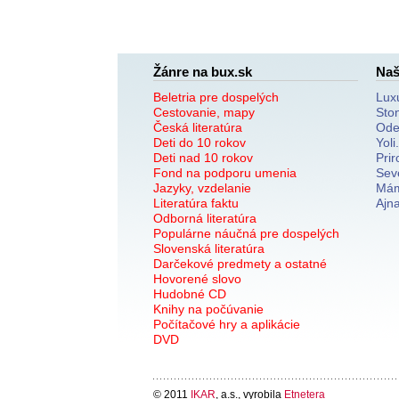
Žánre na bux.sk
Naš
Beletria pre dospelých
Lux
Cestovanie, mapy
Sto
Česká literatúra
Ode
Deti do 10 rokov
Yoli
Deti nad 10 rokov
Prir
Fond na podporu umenia
Sev
Jazyky, vzdelanie
Mám
Literatúra faktu
Ajn
Odborná literatúra
Populárne náučná pre dospelých
Slovenská literatúra
Darčekové predmety a ostatné
Hovorené slovo
Hudobné CD
Knihy na počúvanie
Počítačové hry a aplikácie
DVD
© 2011
IKAR
, a.s., vyrobila
Etnetera