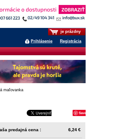
je prázdny
Prihlásenie
Registrácia
vá maľovanka
Save
aša predajná cena :
6,24 €