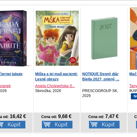
 jej malí pacienti:
NOTIQUE Denný diár
Mačkári
Levi
obrazy
Biella 2027, zelený, ...
 Cholewińska-S...
Tanya Guerrero
Gyu
ka, 2026
PRESCOGROUP SK,
IKAR, 2026
Crew
2026
NOVINKA
N
9,68 €
7,47 €
14,18 €
na od:
Cena od:
Cena od:
C