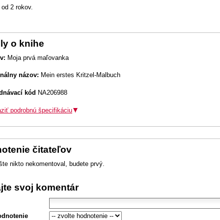
 od 2 rokov.
ly o knihe
v:
Moja prvá maľovanka
inálny názov:
Mein erstes Kritzel-Malbuch
dnávací kód
NA206988
ziť podrobnú špecifikáciu
otenie čitateľov
šte nikto nekomentoval, budete prvý.
ajte svoj komentár
odnotenie