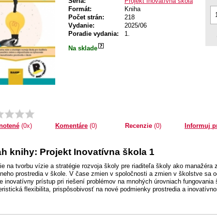
Séria:
Projekt Inovatívna škola
Formát:
Kniha
Počet strán:
218
Vydanie:
2025/06
Poradie vydania:
1.
Na sklade
Komentáre
(0)
Recenzie
(0)
Informuj p
notené
(0x)
h knihy: Projekt Inovatívna škola 1
cie na tvorbu vízie a stratégie rozvoja školy pre riaditeľa školy ako manažéra
vneho prostredia v škole. V čase zmien v spoločnosti a zmien v školstve sa
e inovatívny prístup pri riešení problémov na mnohých úrovniach fungovania 
ristická flexibilita, prispôsobivosť na nové podmienky prostredia a inovatívno