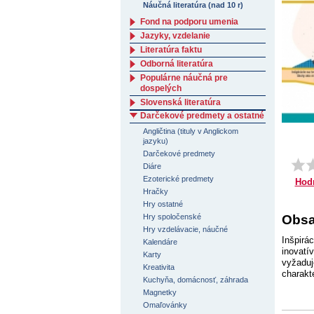
Náučná literatúra (nad 10 r)
Fond na podporu umenia
Jazyky, vzdelanie
Literatúra faktu
Odborná literatúra
Populárne náučná pre
dospelých
Slovenská literatúra
Darčekové predmety a ostatné
Angličtina (tituly v Anglickom
jazyku)
Darčekové predmety
Diáre
Ezoterické predmety
Hod
Hračky
Hry ostatné
Hry spoločenské
Obsa
Hry vzdelávacie, náučné
Inšpirá
Kalendáre
inovatí
Karty
vyžaduj
Kreativita
charakte
Kuchyňa, domácnosť, záhrada
Magnetky
Omaľovánky