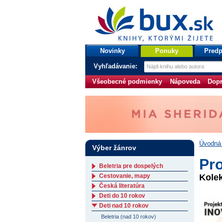
bux.sk
knihy, ktorými žijete
Úvodná stránka
Novinky
Ponuky
Predp
Vyhľadávanie:
Všeobecné podmienky
Nápoveda
Dopr
Úvodná 
Výber žánrov
Pro
Beletria pre dospelých
Cestovanie, mapy
Kolek
Česká literatúra
Deti do 10 rokov
Deti nad 10 rokov
Beletria (nad 10 rokov)