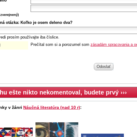
eno
zverejnený)
ná otázka:
Koľko je osem deleno dva?
edi prosím používajte iba číslice.
Prečítal som si a porozumel som
zásadám spracovania a o
Odoslať
hu ešte nikto nekomentoval, budete prvý ›››
nky v žánri
Náučná literatúra (nad 10 r)
: