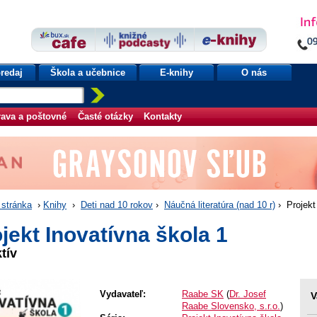
redaj
Škola a učebnice
E-knihy
O nás
ava a poštovné
Časté otázky
Kontakty
stránka
›
Knihy
›
Deti nad 10 rokov
›
Náučná literatúra (nad 10 r)
› Projekt
jekt Inovatívna škola 1
tív
Vydavateľ:
Raabe SK
(
Dr. Josef
V
Raabe Slovensko, s.r.o.
)