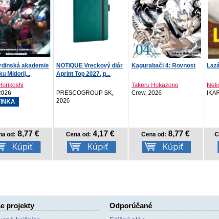
E Vreckový diár
Kagurabači 4: Rovnost
Lazár
Barb
Top 2027, p...
Takeru Hokazono
Nelio Biedermann
OGROUP SK,
Crew, 2026
IKAR, 2026
Info
4,17 €
8,77 €
13,42 €
na od:
Cena od:
Cena od:
e projekty
Odporúčané