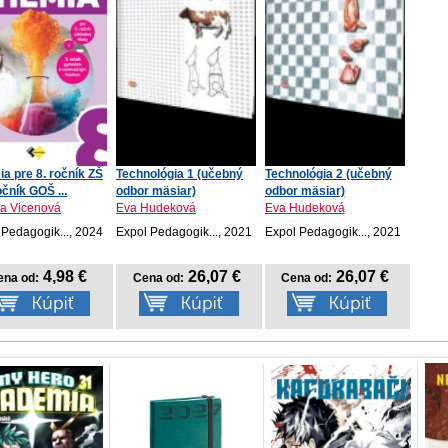
a pre 8. ročník ZŠ
Technológia 1 (učebný
Technológia 2 (učebný
očník GOŠ ...
odbor mäsiar)
odbor mäsiar)
a Vicenová
Eva Hudeková
Eva Hudeková
 Pedagogik..., 2024
Expol Pedagogik..., 2021
Expol Pedagogik..., 2021
4,98 €
26,07 €
26,07 €
ena od:
Cena od:
Cena od: