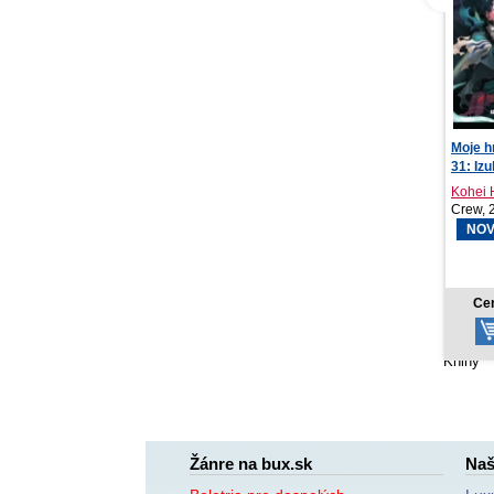
Moje hrdinská akademie
NOTIQU
31: Izuku Midorij...
Aprint 
Kohei Horikoshi
Crew, 2026
PRESC
2026
NOVINKA
8,77 €
Cena od:
Ce
Knihy
Žánre na bux.sk
Naš