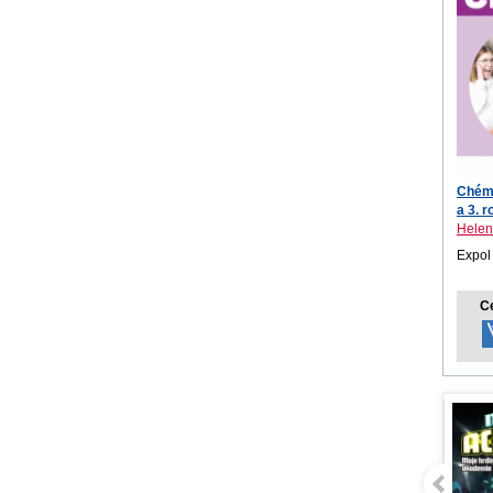
Chémi
a 3. r
Helen
Expol
C