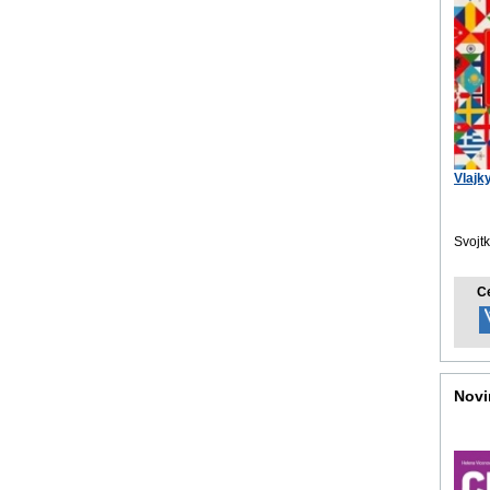
Vlajk
Svojt
C
Novi