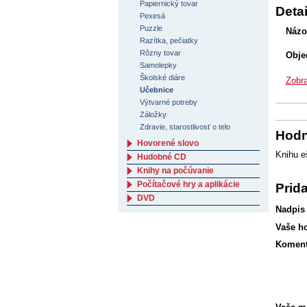
Papiernický tovar
Detai
Pexesá
Puzzle
Názo
Razítka, pečiatky
Rôzny tovar
Obje
Samolepky
Školské diáre
Zobra
Učebnice
Výtvarné potreby
Záložky
Zdravie, starostlivosť o telo
Hodn
Hovorené slovo
Knihu e
Hudobné CD
Knihy na počúvanie
Počítačové hry a aplikácie
Prid
DVD
Nadpis
Vaše h
Koment