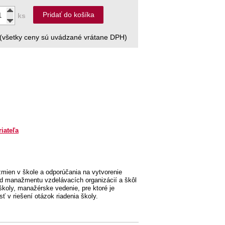
Pridať do košíka
ks
(všetky ceny sú uvádzané vrátane DPH)
riateľa
 zmien v škole a odporúčania na vytvorenie
 od manažmentu vzdelávacích organizácií a škôl
školy, manažérske vedenie, pre ktoré je
sť v riešení otázok riadenia školy.