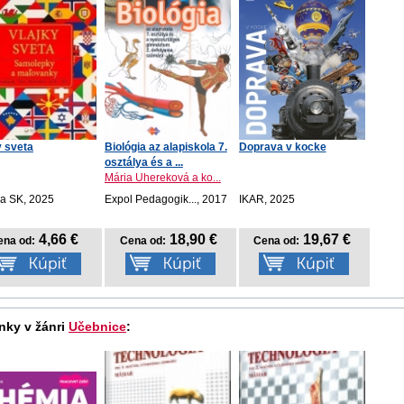
y sveta
Biológia az alapiskola 7.
Doprava v kocke
osztálya és a ...
Mária Uhereková a ko...
ka SK, 2025
Expol Pedagogik..., 2017
IKAR, 2025
4,66 €
18,90 €
19,67 €
ena od:
Cena od:
Cena od:
nky v žánri
Učebnice
: