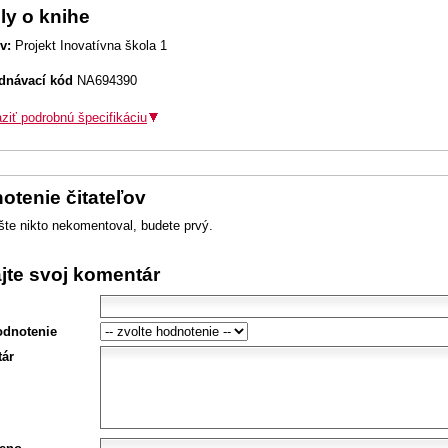
ly o knihe
v:
Projekt Inovatívna škola 1
dnávací kód
NA694390
ziť podrobnú špecifikáciu
otenie čitateľov
šte nikto nekomentoval, budete prvý.
ajte svoj komentár
odnotenie
ár