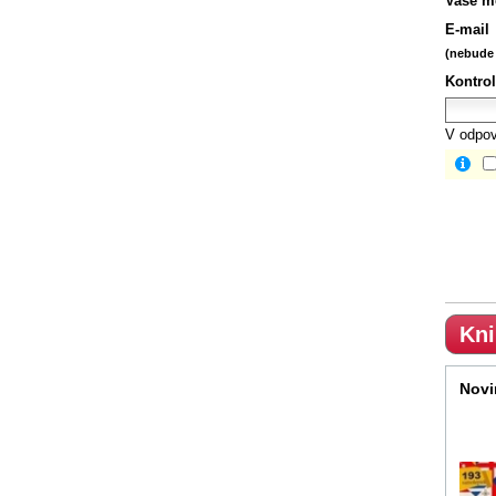
Vaše m
E-mail
(nebude 
Kontrol
V odpov
Kni
Novi