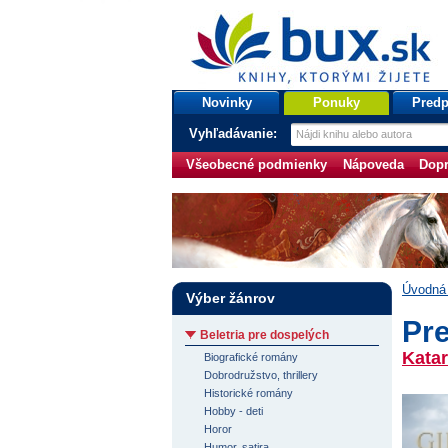
bux.sk
knihy, ktorými žijete
Úvodná stránka
Novinky
Ponuky
Predp
Vyhľadávanie:
Všeobecné podmienky
Nápoveda
Dopr
Úvodná 
Výber žánrov
Pre
Beletria pre dospelých
Katar
Biografické romány
Dobrodružstvo, thrillery
Historické romány
Hobby - deti
Horor
Humor, satira