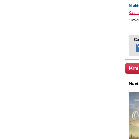
Niekt
Katarí
Sloven
Ce
Kni
Novi