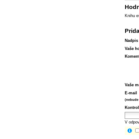
Hodn
Knihu e
Prid
Nadpis
Vaše h
Koment
Vaše m
E-mail
(nebude 
Kontrol
V odpov