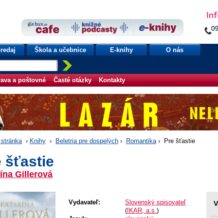
redaj
Škola a učebnice
E-knihy
O nás
ava a poštovné
Časté otázky
Kontakty
stránka
›
Knihy
›
Beletria pre dospelých
›
Romantika
› Pre šťastie
 šťastie
ína Gillerová
Vydavateľ:
Slovenský spisovateľ
V
(
IKAR, a.s.
)