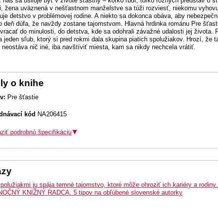
 nás sa usiluje byť v živote šťastný – koľko ľudí, toľko rôznych predstáv o š
i, žena uväznená v nešťastnom manželstve sa túži rozviesť, niekomu vyhovuje
uje detstvo v problémovej rodine. A niekto sa dokonca obáva, aby nebezpečn
o deň dúfa, že navždy zostane tajomstvom. Hlavná hrdinka románu Pre šťasti
vracať do minulosti, do detstva, kde sa odohrali závažné udalosti jej života. 
a jeden sľub, ktorý si pred rokmi dala skupina piatich spolužiakov. Hrozí, že
i neostáva nič iné, iba navštíviť miesta, kam sa nikdy nechcela vrátiť.
ly o knihe
v:
Pre šťastie
dnávací kód
NA206415
ziť podrobnú špecifikáciu
azy
polužiakmi ju spája temné tajomstvo, ktoré môže ohroziť ich kariéry a rodiny.
NOČNÝ KNIŽNÝ RADCA. 5 tipov na obľúbené slovenské autorky