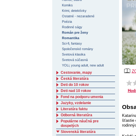
Komiks
Krimi, detektívky
Ostatné - nezaradené
Poézia
Rodinné ságy
Román pre ženy
Romantika
Sci-fi, fantasy
Spoločenské romány
Svetová klasika
Svetová súčasná
YOLi, young adult, new adult
Z
Cestovanie, mapy
Česká literatúra
Deti do 10 rokov
Hod
Deti nad 10 rokov
Fond na podporu umenia
Jazyky, vzdelanie
Obsa
Literatúra faktu
Odborná literatúra
Katarín
šťastie
Populárne náučná pre
rodinný
dospelých
Slovenská literatúra