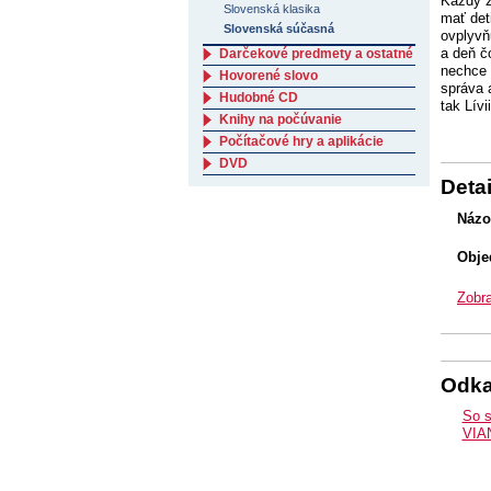
Každý z
Slovenská klasika
mať det
Slovenská súčasná
ovplyvň
a deň č
Darčekové predmety a ostatné
nechce 
Hovorené slovo
správa 
Hudobné CD
tak Lívi
Knihy na počúvanie
Počítačové hry a aplikácie
DVD
Detai
Názo
Obje
Zobra
Odk
So s
VIA