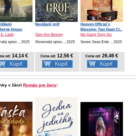
rídlami
Nevídaný gróf
Heaven Official´s
thorne Housu
Blessing: Tian Guan Ci...
 E. Ladd
Sian Ann Bessey
Mo Xiang Tong Xiu
ský spiso..., 2025
Slovenský spiso..., 2025
Seven Seas Ente..., 2025
14,14 €
12,56 €
26,46 €
na od:
Cena od:
Cena od:
nky v žánri
Román pre ženy
: