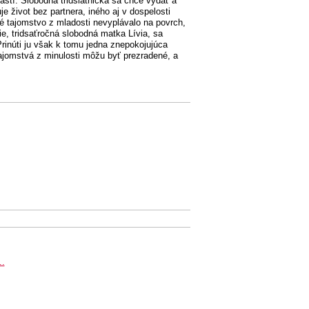
ťastí. Slobodná tridsiatnička sa chce vydať a
 život bez partnera, iného aj v dospelosti
é tajomstvo z mladosti nevyplávalo na povrch,
e, tridsaťročná slobodná matka Lívia, sa
Prinúti ju však k tomu jedna znepokojujúca
 tajomstvá z minulosti môžu byť prezradené, a
..