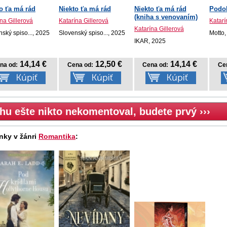
o ťa má rád
Niekto ťa má rád
Niekto ťa má rád
Podob
(kniha s venovaním)
na Gillerová
Katarína Gillerová
Katarí
Katarína Gillerová
ský spiso..., 2025
Slovenský spiso..., 2025
Motto
IKAR, 2025
14,14 €
12,50 €
14,14 €
na od:
Cena od:
Cena od:
Ce
hu ešte nikto nekomentoval, budete prvý ›››
nky v žánri
Romantika
: