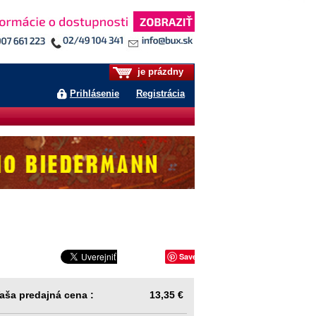
je prázdny
Prihlásenie
Registrácia
Save
aša predajná cena :
13,35 €