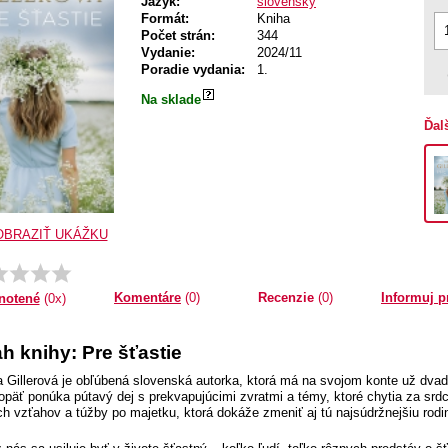
Jazyk:
slovenský
Formát:
Kniha
Počet strán:
344
Vydanie:
2024/11
Poradie vydania:
1.
Na sklade
Ďal
OBRAZIŤ UKÁŽKU
Komentáre
(0)
Recenzie
(0)
Informuj p
notené
(0x)
h knihy: Pre šťastie
a Gillerová je obľúbená slovenská autorka, ktorá má na svojom konte už dvad
 opäť ponúka pútavý dej s prekvapujúcimi zvratmi a témy, ktoré chytia za sr
ch vzťahov a túžby po majetku, ktorá dokáže zmeniť aj tú najsúdržnejšiu rodi