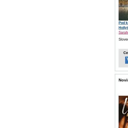
Pod k
Holly
Sarah
Sloven
Ce
Novi