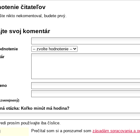
otenie čitateľov
šte nikto nekomentoval, budete prvý.
ajte svoj komentár
odnotenie
ár
eno
zverejnený)
ná otázka:
Koľko minút má hodina?
edi prosím používajte iba číslice.
Prečítal som si a porozumel som
zásadám spracovania a o