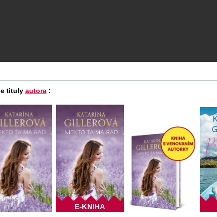
e tituly
autora
:
E-KNIHA