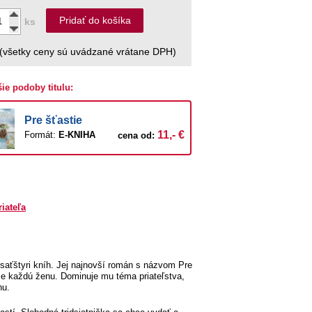
Pridať do košíka
ks
(všetky ceny sú uvádzané vrátane DPH)
šie podoby titulu:
Pre šťastie
11,- €
Formát:
E-KNIHA
cena od:
riateľa
saťštyri kníh. Jej najnovší román s názvom Pre
dce každú ženu. Dominuje mu téma priateľstva,
nu.