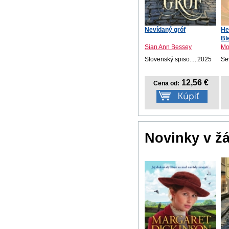
Nevídaný gróf
He
Bl
Sian Ann Bessey
Mo
Slovenský spiso..., 2025
Se
12,56 €
Cena od:
Novinky v ž