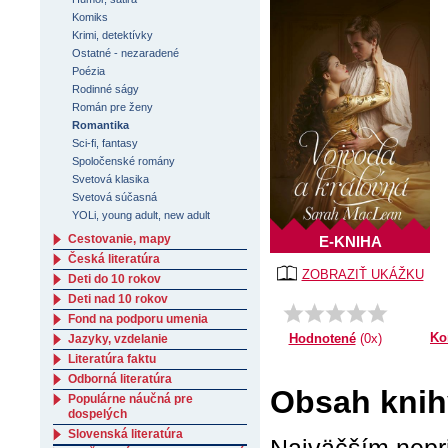
Komiks
Krimi, detektívky
Ostatné - nezaradené
Poézia
Rodinné ságy
Román pre ženy
Romantika
Sci-fi, fantasy
Spoločenské romány
Svetová klasika
Svetová súčasná
YOLi, young adult, new adult
Cestovanie, mapy
E-KNIHA
Česká literatúra
ZOBRAZIŤ UKÁŽKU
Deti do 10 rokov
Deti nad 10 rokov
Fond na podporu umenia
Ko
Hodnotené
(0x)
Jazyky, vzdelanie
Literatúra faktu
Odborná literatúra
Obsah knih
Populárne náučná pre
dospelých
Slovenská literatúra
Najväčším nepri