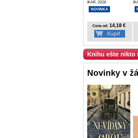
IKAR, 2026
IK
NOVINKA
14,18 €
Cena od:
Knihu ešte nikto
Novinky v ž