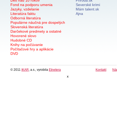
Deti nad 10 rokov
Priroda.sk
Fond na podporu umenia
Severské krimi
Jazyky, vzdelanie
Mám talent.sk
Literatúra faktu
Ajna
Odborná literatúra
Populárne náučná pre dospelých
Slovenská literatúra
Darčekové predmety a ostatné
Hovorené slovo
Hudobné CD
Knihy na počúvanie
Počítačové hry a aplikácie
DVD
© 2011
IKAR
, a.s., vyrobila
Etnetera
Kontakt
Ná
x