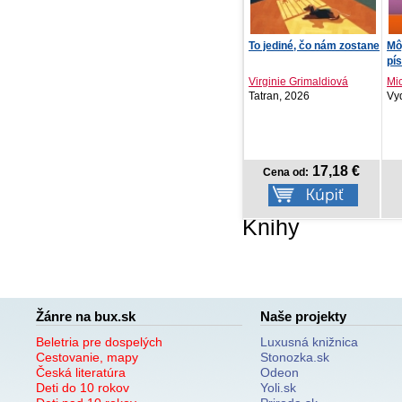
To jediné, čo nám zostane
Môj prvý zošit o
Sv
písmenách PZ
Virginie Grimaldiová
Michaela Šmajdová
Ed
Tatran, 2026
Vydavateľstvo T..., 2026
Fo
17,18 €
3,98 €
Cena od:
Cena od:
Knihy
Žánre na bux.sk
Naše projekty
Beletria pre dospelých
Luxusná knižnica
Cestovanie, mapy
Stonozka.sk
Česká literatúra
Odeon
Deti do 10 rokov
Yoli.sk