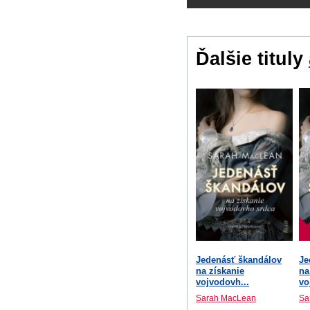
Ďalšie tituly
Jedenásť škandálov
Je
na získanie
na
vojvodovh...
vo
Sarah MacLean
Sa