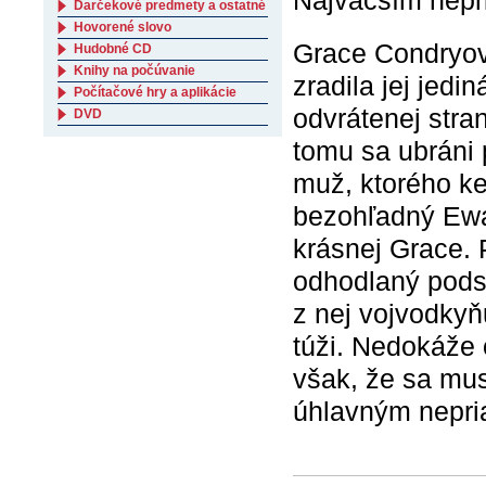
Darčekové predmety a ostatné
Hovorené slovo
Grace Condryová
Hudobné CD
Knihy na počúvanie
zradila jej jedi
Počítačové hry a aplikácie
odvrátenej stra
DVD
tomu sa ubráni
muž, ktorého ke
bezohľadný Ewan
krásnej Grace. 
odhodlaný podstú
z nej vojvodkyň
túži. Nedokáže 
však, že sa mus
úhlavným nepria