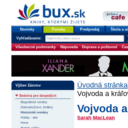
bux.sk
knihy, ktorými žijete
Úvodná stránka
Novinky
Ponuky
Predpredaj
Škola a u
Vyhľadávanie:
Všeobecné podmienky
Nápoveda
Doprava a poštovné
Čas
Úvodná stránka
Výber žánrov
Vojvoda a kráľ
Beletria pre dospelých
Biografické romány
Vojvoda a
Dobrodružstvo, thrillery
Historické romány
Sarah MacLean
Hobby - deti
Horor
Humor, satira