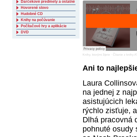
Darčekové predmety a ostatné
Hovorené slovo
Hudobné CD
Knihy na počúvanie
Počítačové hry a aplikácie
DVD
Knihy, ktorými žijete
·
Čítanie z knihy
Ani to najlepši
Laura Collinsov
na jednej z najp
asistujúcich le
rýchlo zisťuje, 
Dlhá pracovná 
pohnuté osudy s