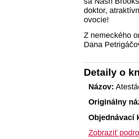
sa Nash Brooks,
doktor, atraktí
ovocie!
Z nemeckého or
Dana Petrigáčo
Detaily o k
Názov:
Atestá
Originálny ná
Objednávací 
Zobraziť podro