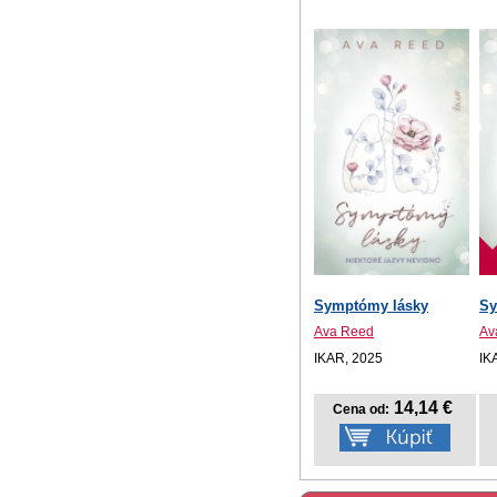
Symptómy lásky
Sy
Ava Reed
Av
IKAR, 2025
IK
14,14 €
Cena od: