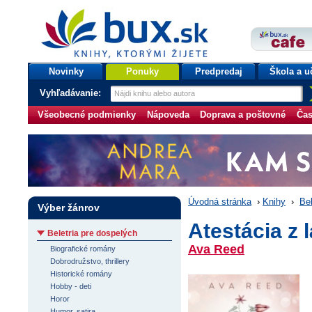
bux.sk
knihy, ktorými žijete
Úvodná stránka
Novinky
Ponuky
Predpredaj
Škola a u
Vyhľadávanie:
Všeobecné podmienky
Nápoveda
Doprava a poštovné
Čas
Úvodná stránka
›
Knihy
›
Bel
Výber žánrov
Atestácia z 
Beletria pre dospelých
Ava Reed
Biografické romány
Dobrodružstvo, thrillery
Historické romány
Hobby - deti
Horor
Humor, satira