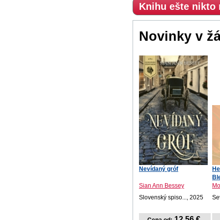
Knihu ešte nikto
Novinky v ž
Nevídaný gróf
He
Bl
Sian Ann Bessey
Mo
Slovenský spiso..., 2025
Se
12,56 €