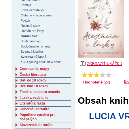
Komiks
Krimi, detektívky
Ostatné - nezaradené
Poézia
Rodinné ságy
Román pre ženy
Romantika
Sci-fi, fantasy
Spoločenské romány
Svetová klasika
Svetová súčasná
YOLi, young adult, new adult
ZOBRAZIŤ UKÁŽKU
Cestovanie, mapy
Česká literatúra
Priemer:
3.0
Deti do 10 rokov
Ko
Hodnotené
(2x)
Deti nad 10 rokov
Fond na podporu umenia
Obsah knihy
Jazyky, vzdelanie
Literatúra faktu
Odborná literatúra
LUCIA VR
Populárne náučná pre
dospelých
Slovenská literatúra