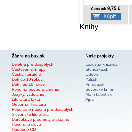
8,92 €
9,75 €
Cena od:
Cena od:
Knihy
Žánre na bux.sk
Naše projekty
Beletria pre dospelých
Luxusná knižnica
Cestovanie, mapy
Stonozka.sk
Česká literatúra
Odeon
Deti do 10 rokov
Yoli.sk
Deti nad 10 rokov
Priroda.sk
Fond na podporu umenia
Severské krimi
Jazyky, vzdelanie
Mám talent.sk
Literatúra faktu
Ajna
Odborná literatúra
Populárne náučná pre dospelých
Slovenská literatúra
Darčekové predmety a ostatné
Hovorené slovo
Hudobné CD