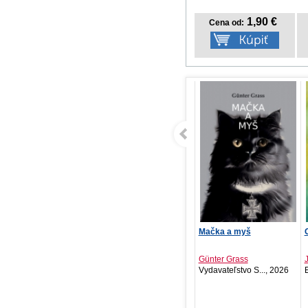
1,90 €
Cena od:
Zloduška 6: Slávna
Mačka a myš
Od
čarodejnica
Susanna Isern, Laura...
Günter Grass
Jo
Stonožka, 2026
Vydavateľstvo S..., 2026
En
NOVINKA