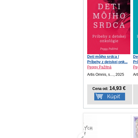
Deti môjho srdca /
De
Príbehy z detskej onk...
Pr
Peggy Pažitná
Pe
Artis Omnis, s...., 2025
Art
14,93 €
Cena od: