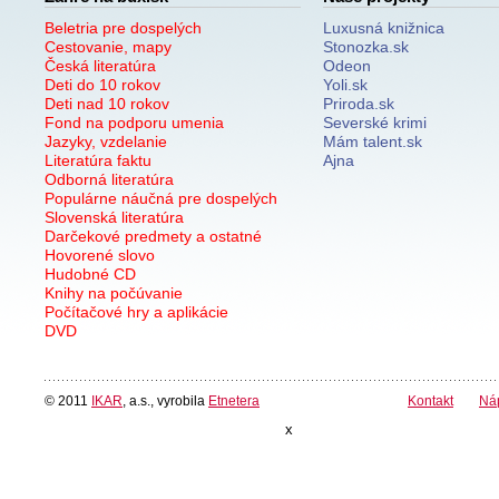
Beletria pre dospelých
Luxusná knižnica
Cestovanie, mapy
Stonozka.sk
Česká literatúra
Odeon
Deti do 10 rokov
Yoli.sk
Deti nad 10 rokov
Priroda.sk
Fond na podporu umenia
Severské krimi
Jazyky, vzdelanie
Mám talent.sk
Literatúra faktu
Ajna
Odborná literatúra
Populárne náučná pre dospelých
Slovenská literatúra
Darčekové predmety a ostatné
Hovorené slovo
Hudobné CD
Knihy na počúvanie
Počítačové hry a aplikácie
DVD
© 2011
IKAR
, a.s., vyrobila
Etnetera
Kontakt
Ná
x