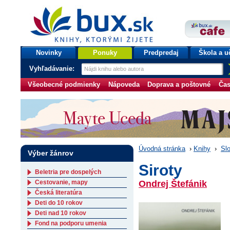
bux.sk
knihy, ktorými žijete
Úvodná stránka
Novinky
Ponuky
Predpredaj
Škola a u
Vyhľadávanie:
Všeobecné podmienky
Nápoveda
Doprava a poštovné
Čas
Úvodná stránka
›
Knihy
›
Slo
Výber žánrov
Siroty
Beletria pre dospelých
Cestovanie, mapy
Ondrej Štefánik
Česká literatúra
Deti do 10 rokov
Deti nad 10 rokov
Fond na podporu umenia