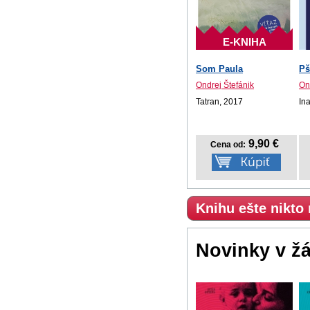
E-KNIHA
Som Paula
Pš
Ondrej Štefánik
On
Tatran, 2017
In
9,90 €
Cena od:
Knihu ešte nikto
Novinky v ž