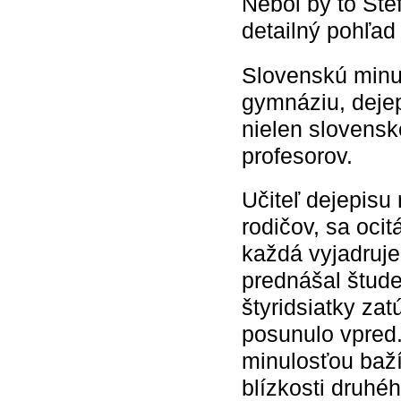
Nebol by to Šte
detailný pohľad
Slovenskú minul
gymnáziu, dejep
nielen slovensk
profesorov.
Učiteľ dejepisu 
rodičov, sa oci
každá vyjadruj
prednášal štude
štyridsiatky za
posunulo vpred.
minulosťou baž
blízkosti druhé