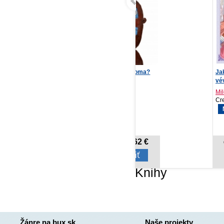
Máte všetkých doma?
Jak Raeliana přišla do
Ve
vévodova paláce 4
na 
Ondrej Kalamár
Milcha
St
SLPOE, 2026
Crew, 2026
PR
NOVINKA
11,62 €
14,02 €
Cena od:
Cena od:
Knihy
Žánre na bux.sk
Naše projekty