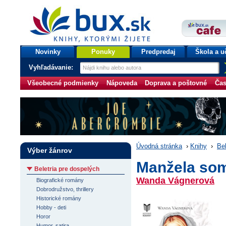
bux.sk
knihy, ktorými žijete
Úvodná stránka
Novinky
Ponuky
Predpredaj
Škola a u
Vyhľadávanie:
Všeobecné podmienky
Nápoveda
Doprava a poštovné
Čas
Úvodná stránka
›
Knihy
›
Bel
Výber žánrov
Manžela som
Beletria pre dospelých
Wanda Vágnerová
Biografické romány
Dobrodružstvo, thrillery
Historické romány
Hobby - deti
Horor
Humor, satira