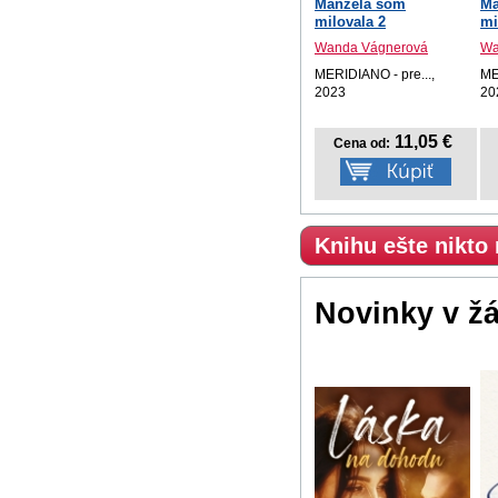
Manžela som
Ma
milovala 2
mi
Wanda Vágnerová
Wa
MERIDIANO - pre...,
ME
2023
20
11,05 €
Cena od:
Knihu ešte nikto
Novinky v ž