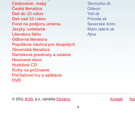
Cestovanie, mapy
Stonozka.sk
Česká literatúra
Odeon
Deti do 10 rokov
Yoli.sk
Deti nad 10 rokov
Priroda.sk
Fond na podporu umenia
Severské krimi
Jazyky, vzdelanie
Mám talent.sk
Literatúra faktu
Ajna
Odborná literatúra
Populárne náučná pre dospelých
Slovenská literatúra
Darčekové predmety a ostatné
Hovorené slovo
Hudobné CD
Knihy na počúvanie
Počítačové hry a aplikácie
DVD
© 2011
IKAR
, a.s., vyrobila
Etnetera
Kontakt
Ná
x