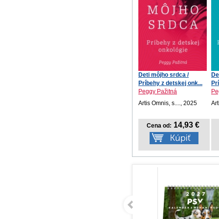
Deti môjho srdca /
De
Príbehy z detskej onk...
Pr
Peggy Pažitná
Pe
Artis Omnis, s...., 2025
Art
14,93 €
Cena od: