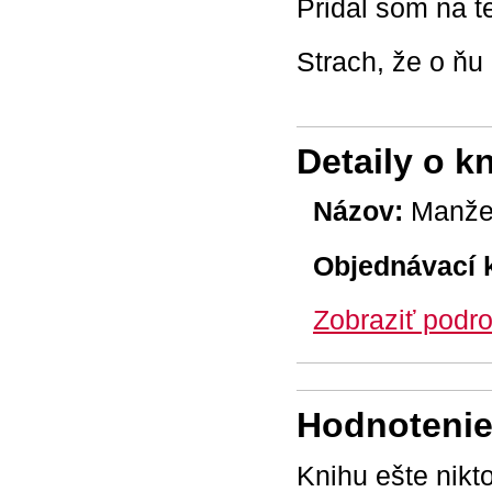
Pridal som na 
Strach, že o ňu 
Detaily o k
Názov:
Manžel
Objednávací 
Zobraziť podro
Hodnotenie 
Knihu ešte nikt