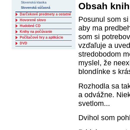
Slovenská klasika
Obsah knih
Slovenská súčasná
Darčekové predmety a ostatné
Posunul som si 
Hovorené slovo
Hudobné CD
aby ma predbehl
Knihy na počúvanie
som si potrebov
Počítačové hry a aplikácie
DVD
vzďaľuje a uved
stredobodom mô
myslel, že neexi
blondínke s kr
Rozhodla sa tak
a odvážne. Niek
svetlom...
Dvihol som pohľa