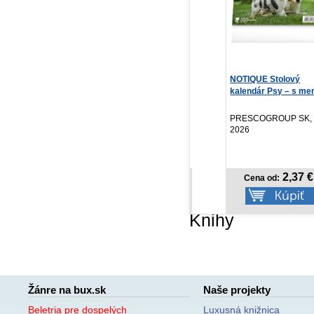
Veštica
NOTIQUE Stolový
Tý
kalendár Psy – s menami
202
...
Dominik Dán
SLOVART, 2025
PRESCOGROUP SK,
PR
2026
20
13,46 €
2,37 €
Cena od:
Cena od:
Knihy
Žánre na bux.sk
Naše projekty
Beletria pre dospelých
Luxusná knižnica