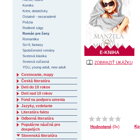
Komiks
Krimi, detektívky
Ostatné - nezaradené
Poézia
Rodinné ságy
Román pre ženy
Romantika
Sci-fi, fantasy
Spoločenské romány
E-KNIHA
Svetová klasika
Svetová súčasná
ZOBRAZIŤ UKÁŽKU
YOLi, young adult, new adult
Cestovanie, mapy
Česká literatúra
Deti do 10 rokov
Deti nad 10 rokov
Fond na podporu umenia
Jazyky, vzdelanie
Literatúra faktu
Odborná literatúra
Populárne náučná pre
Ko
Hodnotené
(0x)
dospelých
Slovenská literatúra