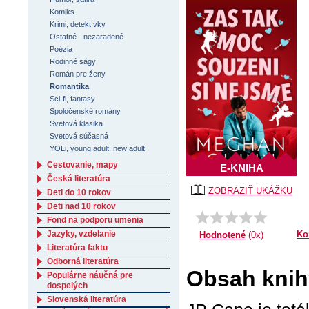
Komiks
Krimi, detektívky
Ostatné - nezaradené
Poézia
Rodinné ságy
Román pre ženy
Romantika
Sci-fi, fantasy
Spoločenské romány
Svetová klasika
Svetová súčasná
YOLi, young adult, new adult
Cestovanie, mapy
E-KNIHA
Česká literatúra
ZOBRAZIŤ UKÁŽKU
Deti do 10 rokov
Deti nad 10 rokov
Fond na podporu umenia
Jazyky, vzdelanie
Ko
Hodnotené
(0x)
Literatúra faktu
Odborná literatúra
Obsah knih
Populárne náučná pre
dospelých
Slovenská literatúra