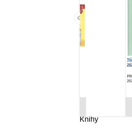
Terka v nemocnici
Týždenný diár Ponza
Ča
2027, mentolový, 15 ...
Zá
Liane Schneider
El
Verbarium, 2026
PRESCOGROUP SK,
Ze
2026
NOVINKA
5,99 €
5,97 €
Cena od:
Cena od:
Knihy