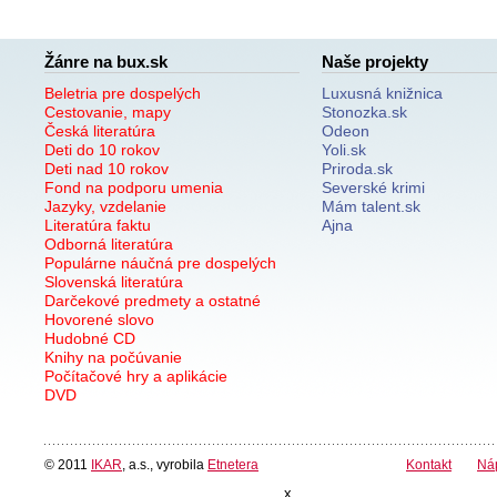
Žánre na bux.sk
Naše projekty
Beletria pre dospelých
Luxusná knižnica
Cestovanie, mapy
Stonozka.sk
Česká literatúra
Odeon
Deti do 10 rokov
Yoli.sk
Deti nad 10 rokov
Priroda.sk
Fond na podporu umenia
Severské krimi
Jazyky, vzdelanie
Mám talent.sk
Literatúra faktu
Ajna
Odborná literatúra
Populárne náučná pre dospelých
Slovenská literatúra
Darčekové predmety a ostatné
Hovorené slovo
Hudobné CD
Knihy na počúvanie
Počítačové hry a aplikácie
DVD
© 2011
IKAR
, a.s., vyrobila
Etnetera
Kontakt
Ná
x