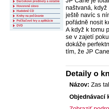
JP Cane je totál
Darčekové predmety a ostatné
naštvaná, když 
Hovorené slovo
Hudobné CD
ještě navíc s n
Knihy na počúvanie
pořádně nosit ko
Počítačové hry a aplikácie
DVD
A když k tomu p
se v zajetí poku
dokáže perfektně
tím, že JP Cane
Detaily o k
Názov:
Zas ta
Objednávací 
Zobraziť podro