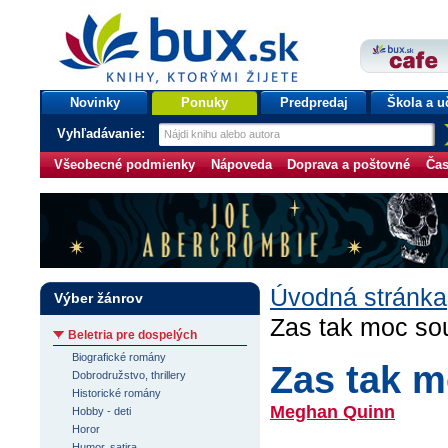
bux.sk
knihy, ktorými žijete
Úvodná stránka
Novinky
Ponuky
Predpredaj
Škola a u
Vyhľadávanie:
Všeobecné podmienky
Nápoveda
Doprava a poštovné
Čas
Úvodná stránka
Výber žánrov
Zas tak moc so
Beletria pre dospelých
Biografické romány
Zas tak m
Dobrodružstvo, thrillery
Historické romány
Meghan Quinn
Hobby - deti
Horor
Humor, satira