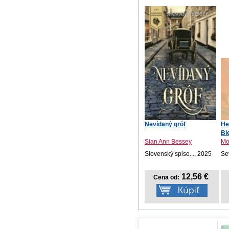
Nevídaný gróf
He
Bl
Sian Ann Bessey
Mo
Slovenský spiso..., 2025
Se
12,56 €
Cena od: