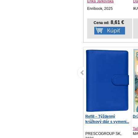
Erika Jarkovská
Da
Enribook, 2025
IK
8,61 €
Cena od:
Refill – Týždenný
Drž ma, keď svet horí
Tré
krúžkový diár s vymeni...
pre
Tatiana Brezinská
Ja
PRESCOGROUP SK,
MAFRA Slovakia ..., 2026
Pet