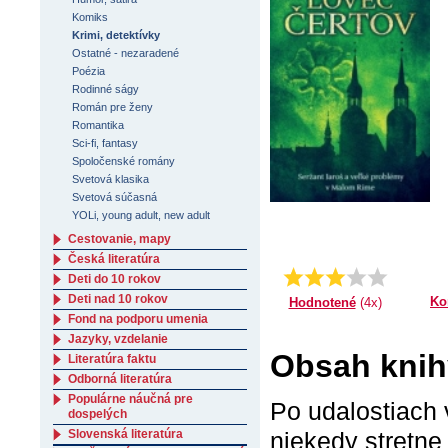
Komiks
Krimi, detektívky
Ostatné - nezaradené
Poézia
Rodinné ságy
Román pre ženy
Romantika
Sci-fi, fantasy
Spoločenské romány
Svetová klasika
Svetová súčasná
YOLi, young adult, new adult
Cestovanie, mapy
Česká literatúra
Priemer:
3.0
Deti do 10 rokov
Deti nad 10 rokov
Ko
Hodnotené
(4x)
Fond na podporu umenia
Jazyky, vzdelanie
Obsah knihy
Literatúra faktu
Odborná literatúra
Populárne náučná pre
Po udalostiach 
dospelých
Slovenská literatúra
niekedy stretne