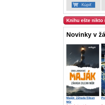
Knihu ešte nikto
Novinky v ž
Maják: Záhada Eilean
Po
Mór