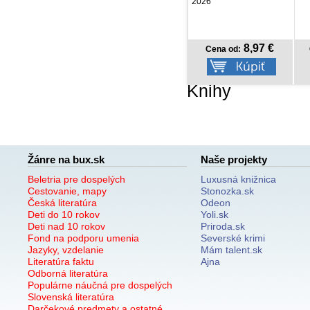
2026
8,97 €
10,42 €
Cena od:
Cena od:
Knihy
Žánre na bux.sk
Naše projekty
Beletria pre dospelých
Luxusná knižnica
Cestovanie, mapy
Stonozka.sk
Česká literatúra
Odeon
Deti do 10 rokov
Yoli.sk
Deti nad 10 rokov
Priroda.sk
Fond na podporu umenia
Severské krimi
Jazyky, vzdelanie
Mám talent.sk
Literatúra faktu
Ajna
Odborná literatúra
Populárne náučná pre dospelých
Slovenská literatúra
Darčekové predmety a ostatné