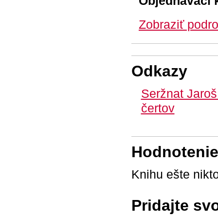
Objednávací 
Zobraziť podro
Odkazy
Seržnat Jaro
čertov
Hodnotenie 
Knihu ešte nikt
Pridajte sv