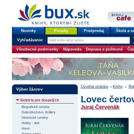
bux.sk
knihy, ktorými žijete
Úvodná stránka
Novinky
Ponuky
Predpredaj
Škola a u
Vyhľadávanie:
Všeobecné podmienky
Nápoveda
Doprava a poštovné
Čas
Úvodná stránka
›
Knihy
›
Bel
Výber žánrov
Lovec čertov
Beletria pre dospelých
Juraj Červenák
Biografické romány
Dobrodružstvo, thrillery
Historické romány
Hobby - deti
Horor
Humor, satira