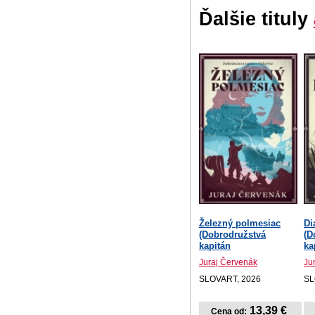
Ďalšie tituly
Železný polmesiac
Di
(Dobrodružstvá
(D
kapitán
ka
Juraj Červenák
Ju
SLOVART, 2026
SL
13,39 €
Cena od: