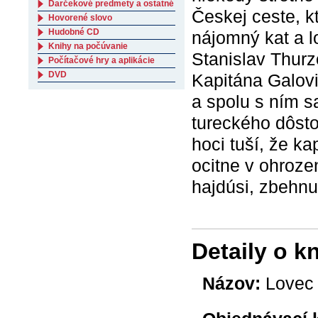
Darčekové predmety a ostatné
Českej ceste, k
Hovorené slovo
Hudobné CD
nájomný kat a l
Knihy na počúvanie
Stanislav Thurz
Počítačové hry a aplikácie
DVD
Kapitána Galovi
a spolu s ním s
tureckého dôsto
hoci tuší, že k
ocitne v ohrozen
hajdúsi, zbehnut
Detaily o k
Názov:
Lovec č