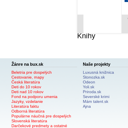
11,92 €
17,18 €
Cena od:
Cena od:
Knihy
Žánre na bux.sk
Naše projekty
Beletria pre dospelých
Luxusná knižnica
Cestovanie, mapy
Stonozka.sk
Česká literatúra
Odeon
Deti do 10 rokov
Yoli.sk
Deti nad 10 rokov
Priroda.sk
Fond na podporu umenia
Severské krimi
Jazyky, vzdelanie
Mám talent.sk
Literatúra faktu
Ajna
Odborná literatúra
Populárne náučná pre dospelých
Slovenská literatúra
Darčekové predmety a ostatné