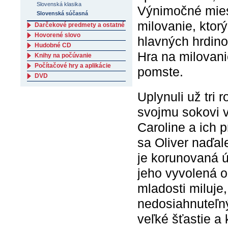
Slovenská klasika
Výnimočné miest
Slovenská súčasná
milovanie, ktor
Darčekové predmety a ostatné
Hovorené slovo
hlavných hrdino
Hudobné CD
Hra na milovani
Knihy na počúvanie
Počítačové hry a aplikácie
pomste.
DVD
Uplynuli už tri 
svojmu sokovi v
Caroline a ich p
sa Oliver naďal
je korunovaná ú
jeho vyvolená o
mladosti miluje,
nedosiahnuteľn
veľké šťastie a 