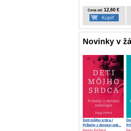
12,60 €
Cena od:
Novinky v ž
Deti môjho srdca /
De
Príbehy z detskej onk...
Pr
Peggy Pažitná
Pe