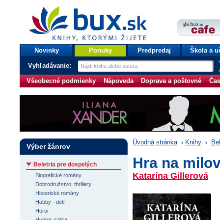
bux.sk
knihy, ktorými žijete
Úvodná stránka
Novinky
Ponuky
Predpredaj
Škola a u
Vyhľadávanie:
Všeobecné podmienky
Nápoveda
Doprava a poštovné
Čas
Úvodná stránka
›
Knihy
›
Bel
Výber žánrov
Hra na milov
Beletria pre dospelých
Katarína Gillerová
Biografické romány
Dobrodružstvo, thrillery
Historické romány
Hobby - deti
Horor
Humor, satira