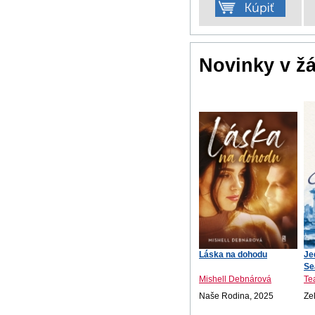
Novinky v ž
Láska na dohodu
Je
Se
Mishell Debnárová
Te
Naše Rodina, 2025
Ze