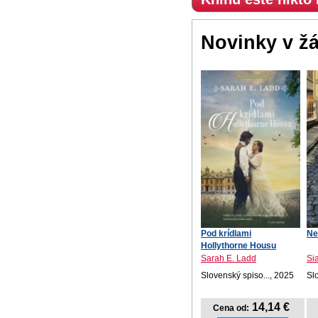
Novinky v ž
Pod krídlami
Ne
Hollythorne Housu
Sarah E. Ladd
Si
Slovenský spiso..., 2025
Sl
14,14 €
Cena od: