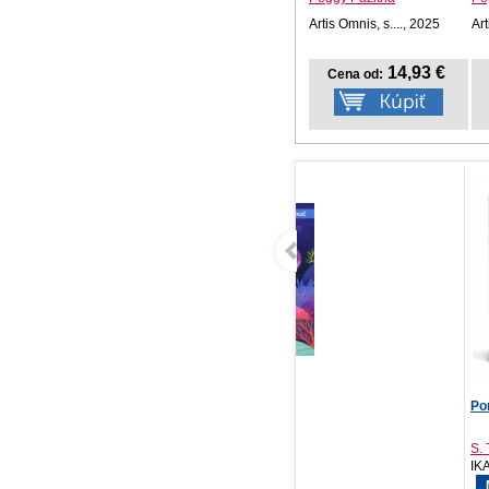
Artis Omnis, s...., 2025
Art
14,93 €
Cena od:
Fúkni a rozsvieť - Pod
Pomsta je krvavá 1
Ve
morom
Kolektív autorov
S. T. Abby
Do
Svojtka SK, 2026
IKAR, 2026
SL
NOVINKA