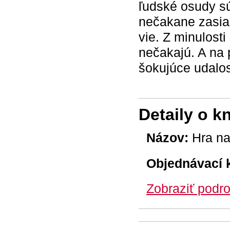
ľudské osudy sú
nečakane zasiah
vie. Z minulosti
nečakajú. A na 
šokujúce udalost
Detaily o k
Názov:
Hra na
Objednávací 
Zobraziť podro