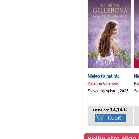
Niekto ťa má rád
Ni
Katarína Gillerová
Ka
Slovenský spiso..., 2025
Sl
14,14 €
Cena od:
Knihu ešte nikto