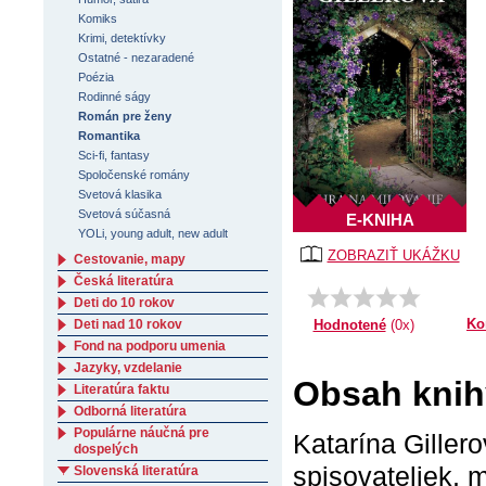
Komiks
Krimi, detektívky
Ostatné - nezaradené
Poézia
Rodinné ságy
Román pre ženy
Romantika
Sci-fi, fantasy
Spoločenské romány
Svetová klasika
Svetová súčasná
E-KNIHA
YOLi, young adult, new adult
ZOBRAZIŤ UKÁŽKU
Cestovanie, mapy
Česká literatúra
Deti do 10 rokov
Ko
Deti nad 10 rokov
Hodnotené
(0x)
Fond na podporu umenia
Jazyky, vzdelanie
Obsah knihy
Literatúra faktu
Odborná literatúra
Populárne náučná pre
Katarína Giller
dospelých
spisovateliek, 
Slovenská literatúra