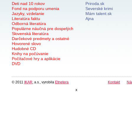
Deti nad 10 rokov
Priroda.sk
Fond na podporu umenia
Severské krimi
Jazyky, vzdelanie
Mám talent.sk
Literatúra faktu
Ajna
Odborná literatúra
Populárne náučná pre dospelých
Slovenská literatúra
Darčekové predmety a ostatné
Hovorené slovo
Hudobné CD
Knihy na počúvanie
Počítačové hry a aplikácie
DVD
© 2011
IKAR
, a.s., vyrobila
Etnetera
Kontakt
Ná
x