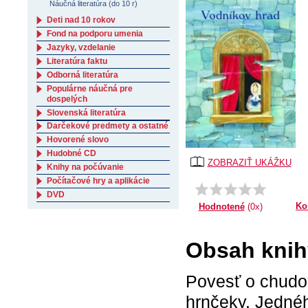
Náučná literatúra (do 10 r)
Deti nad 10 rokov
Fond na podporu umenia
Jazyky, vzdelanie
Literatúra faktu
Odborná literatúra
Populárne náučná pre
dospelých
Slovenská literatúra
Darčekové predmety a ostatné
Hovorené slovo
Hudobné CD
ZOBRAZIŤ UKÁŽKU
Knihy na počúvanie
Počítačové hry a aplikácie
DVD
Ko
Hodnotené
(0x)
Obsah knih
Povesť o chudob
hrnčeky. Jedné