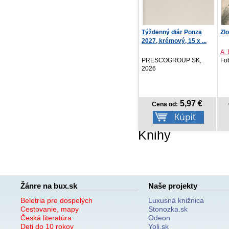
Týždenný diár Ponza
Zloději těl
Bl
2027, krémový, 15 x ...
A. Rae Dunlap
Fra
PRESCOGROUP SK,
Fobos, 2026
IK
2026
5,97 €
14,06 €
Cena od:
Cena od:
Knihy
Žánre na bux.sk
Naše projekty
Beletria pre dospelých
Luxusná knižnica
Cestovanie, mapy
Stonozka.sk
Česká literatúra
Odeon
Deti do 10 rokov
Yoli.sk