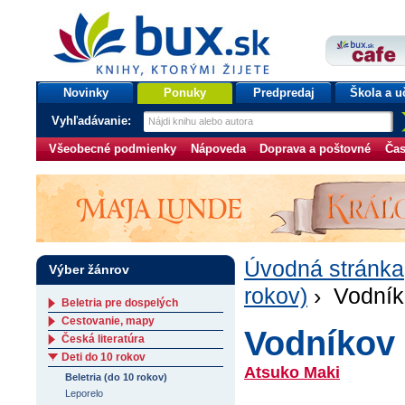
bux.sk
knihy, ktorými žijete
Úvodná stránka
Novinky
Ponuky
Predpredaj
Škola a u
Vyhľadávanie:
Všeobecné podmienky
Nápoveda
Doprava a poštovné
Čas
Úvodná stránka
Výber žánrov
rokov)
› Vodník
Beletria pre dospelých
Cestovanie, mapy
Vodníkov
Česká literatúra
Deti do 10 rokov
Atsuko Maki
Beletria (do 10 rokov)
Leporelo