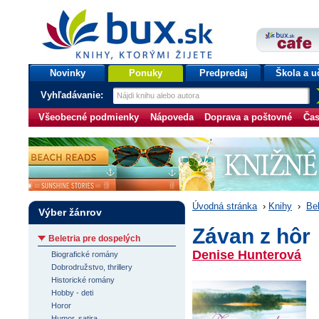
bux.sk
knihy, ktorými žijete
Úvodná stránka
Novinky
Ponuky
Predpredaj
Škola a u
Vyhľadávanie:
Všeobecné podmienky
Nápoveda
Doprava a poštovné
Čas
Úvodná stránka
›
Knihy
›
Bel
Výber žánrov
Závan z hôr
Beletria pre dospelých
Denise Hunterová
Biografické romány
Dobrodružstvo, thrillery
Historické romány
Hobby - deti
Horor
Humor, satira