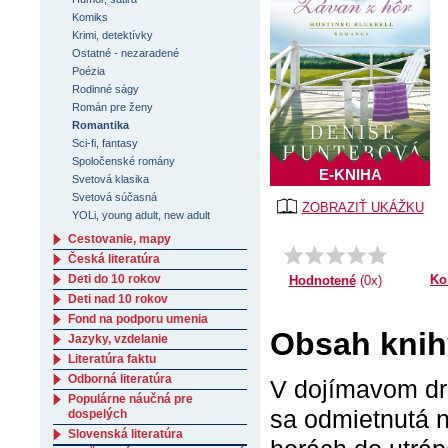
Komiks
Krimi, detektívky
Ostatné - nezaradené
Poézia
Rodinné ságy
Román pre ženy
Romantika
Sci-fi, fantasy
Spoločenské romány
E-KNIHA
Svetová klasika
Svetová súčasná
ZOBRAZIŤ UKÁŽKU
YOLi, young adult, new adult
Cestovanie, mapy
Česká literatúra
Deti do 10 rokov
Ko
Hodnotené
(0x)
Deti nad 10 rokov
Fond na podporu umenia
Obsah knih
Jazyky, vzdelanie
Literatúra faktu
Odborná literatúra
V dojímavom dru
Populárne náučná pre
sa odmietnutá 
dospelých
Slovenská literatúra