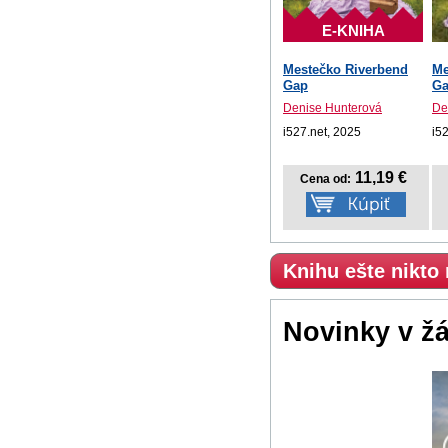
E-KNIHA
Mestečko Riverbend
Me
Gap
G
Denise Hunterová
De
i527.net, 2025
i5
11,19 €
Cena od:
Knihu ešte nikto
Novinky v ž