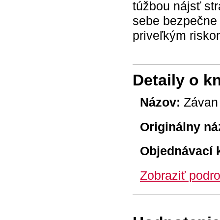
túžbou nájsť str
sebe bezpečne u
priveľkým risko
Detaily o k
Názov:
Závan 
Originálny ná
Objednávací 
Zobraziť podro