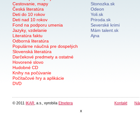
Cestovanie, mapy
Stonozka.sk
Česká literatúra
Odeon
Deti do 10 rokov
Yoli.sk
Deti nad 10 rokov
Priroda.sk
Fond na podporu umenia
Severské krimi
Jazyky, vzdelanie
Mám talent.sk
Literatúra faktu
Ajna
Odborná literatúra
Populárne náučná pre dospelých
Slovenská literatúra
Darčekové predmety a ostatné
Hovorené slovo
Hudobné CD
Knihy na počúvanie
Počítačové hry a aplikácie
DVD
© 2011
IKAR
, a.s., vyrobila
Etnetera
Kontakt
Ná
x