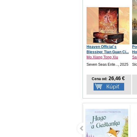
Heaven Official´s
Po
Blessing: Tian Guan Ci...
Ho
Mo Xiang Tong Xiu
Sa
Seven Seas Ente..., 2025
Sl
26,46 €
Cena od: