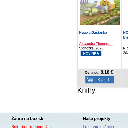
Hugo a Gaštanka
NOTIQUE Vreckový diár
Ak
Biella 2027, ružov...
Vší
Alexandra Thompson
Kol
Stonožka, 2026
PRESCOGROUP SK,
Vyd
2026
NOVINKA
8,18 €
3,57 €
Cena od:
Cena od:
Knihy
Žánre na bux.sk
Naše projekty
Beletria pre dospelých
Luxusná knižnica