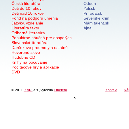
Česká literatúra
Odeon
Deti do 10 rokov
Yoli.sk
Deti nad 10 rokov
Priroda.sk
Fond na podporu umenia
Severské krimi
Jazyky, vzdelanie
Mám talent.sk
Literatúra faktu
Ajna
Odborná literatúra
Populárne náučná pre dospelých
Slovenská literatúra
Darčekové predmety a ostatné
Hovorené slovo
Hudobné CD
Knihy na počúvanie
Počítačové hry a aplikácie
DVD
© 2011
IKAR
, a.s., vyrobila
Etnetera
Kontakt
Ná
x