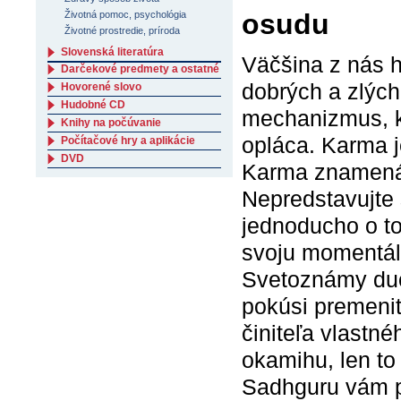
osudu
Životná pomoc, psychológia
Životné prostredie, príroda
Slovenská literatúra
Väčšina z nás h
Darčekové predmety a ostatné
dobrých a zlýc
Hovorené slovo
Hudobné CD
mechanizmus, k
Knihy na počúvanie
opláca. Karma j
Počítačové hry a aplikácie
DVD
Karma znamená 
Nepredstavujte 
jednoducho o t
svoju momentáln
Svetoznámy duc
pokúsi premeniť
činiteľa vlastn
okamihu, len to
Sadhguru vám p