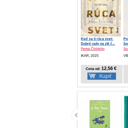
Keď sa ti rúca svet:
Po
Dobré rady na zlé č...
že
Pema Čhödrön
So
IKAR, 2025
VI
12,56 €
Cena od: