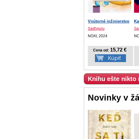
Vnútorné inžinierstvo
Ka
Sadhguru
Sa
NOXI, 2024
NO
15,72 €
Cena od:
Knihu ešte nikto
Novinky v ž