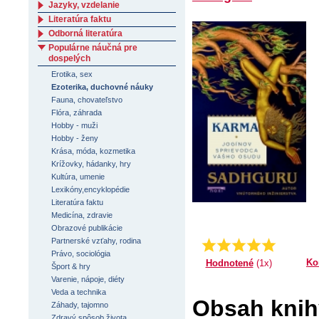
Jazyky, vzdelanie
Literatúra faktu
Odborná literatúra
Populárne náučná pre
dospelých
Erotika, sex
Ezoterika, duchovné náuky
Fauna, chovateľstvo
Flóra, záhrada
Hobby - muži
Hobby - ženy
Krása, móda, kozmetika
Krížovky, hádanky, hry
Kultúra, umenie
Lexikóny,encyklopédie
Literatúra faktu
Medicína, zdravie
Obrazové publikácie
Partnerské vzťahy, rodina
Priemer:
5.0
Právo, sociológia
Ko
Hodnotené
(1x)
Šport & hry
Varenie, nápoje, diéty
Veda a technika
Obsah knih
Záhady, tajomno
Zdravý spôsob života