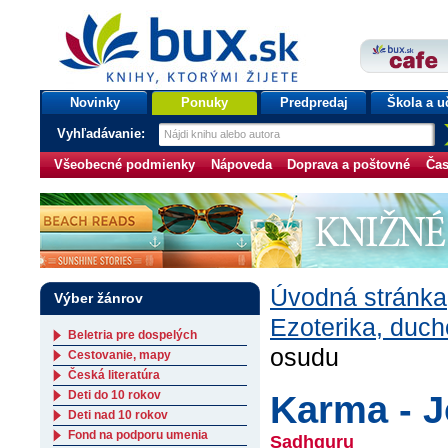
bux.sk
knihy, ktorými žijete
Úvodná stránka
Novinky
Ponuky
Predpredaj
Škola a u
Vyhľadávanie:
Všeobecné podmienky
Nápoveda
Doprava a poštovné
Čas
Úvodná stránka
Výber žánrov
Ezoterika, duc
Beletria pre dospelých
osudu
Cestovanie, mapy
Česká literatúra
Deti do 10 rokov
Karma - 
Deti nad 10 rokov
Fond na podporu umenia
Sadhguru