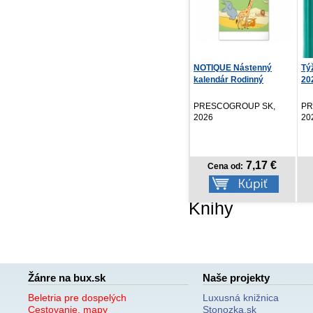
NOTIQUE Nástenný
Týždenný diár Aprint Top
Ča
kalendár Rodinný
2027, tyrkysový...
plánov...
Hen
PRESCOGROUP SK,
PRESCOGROUP SK,
CB
2026
2026
7,17 €
6,87 €
Cena od:
Cena od:
Knihy
Žánre na bux.sk
Naše projekty
Beletria pre dospelých
Luxusná knižnica
Cestovanie, mapy
Stonozka.sk