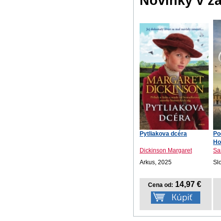
Novinky v ž
Pytliakova dcéra
Po
Ho
Dickinson Margaret
Sa
Arkus, 2025
Sl
14,97 €
Cena od: