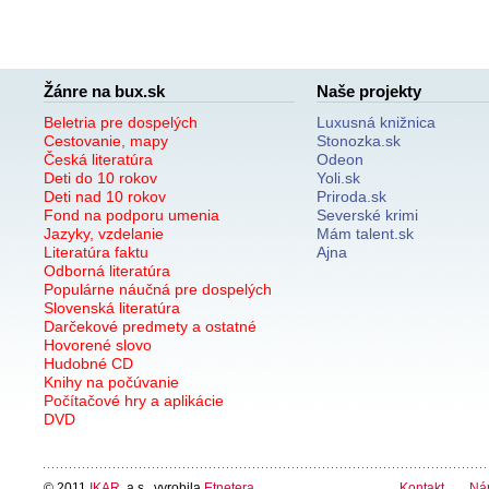
Žánre na bux.sk
Naše projekty
Beletria pre dospelých
Luxusná knižnica
Cestovanie, mapy
Stonozka.sk
Česká literatúra
Odeon
Deti do 10 rokov
Yoli.sk
Deti nad 10 rokov
Priroda.sk
Fond na podporu umenia
Severské krimi
Jazyky, vzdelanie
Mám talent.sk
Literatúra faktu
Ajna
Odborná literatúra
Populárne náučná pre dospelých
Slovenská literatúra
Darčekové predmety a ostatné
Hovorené slovo
Hudobné CD
Knihy na počúvanie
Počítačové hry a aplikácie
DVD
© 2011
IKAR
, a.s., vyrobila
Etnetera
Kontakt
Ná