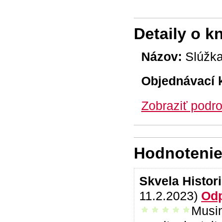
Detaily o k
Názov:
Slúžk
Objednávací 
Zobraziť podro
Hodnotenie 
Skvela Histor
11.2.2023)
Od
Musim
vrelo odporúčam