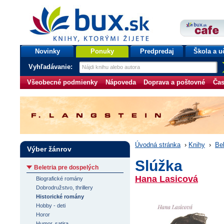
bux.sk
knihy, ktorými žijete
Úvodná stránka
Novinky
Ponuky
Predpredaj
Škola a u
Vyhľadávanie:
Všeobecné podmienky
Nápoveda
Doprava a poštovné
Čas
Úvodná stránka
›
Knihy
›
Bel
Výber žánrov
Slúžka
Beletria pre dospelých
Hana Lasicová
Biografické romány
Dobrodružstvo, thrillery
Historické romány
Hobby - deti
Horor
Humor, satira