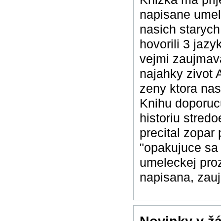
napisane umel
nasich starych 
hovorili 3 jaz
vejmi zaujmava
najahky zivot
zeny ktora nas
Knihu doporuc
historiu stred
precital zopar 
"opakujuce sa v
umeleckej proz
napisana, zau