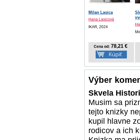
Milan Lasica
Sl
vy
Hana Lasicová
Ha
IKAR, 2024
Mo
78,21 €
Cena od:
Výber komen
Skvela Histo
Musim sa priz
tejto knizky n
kupil hlavne z
rodicov a ich 
Knizka ma prij