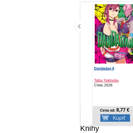
Drž ma, keď svet horí
Dandadan 8
Tí
Tatiana Brezinská
Tatsu Yukinobu
Eri
MAFRA Slovakia ..., 2026
Crew, 2026
Ki
10,42 €
8,77 €
Cena od:
Cena od:
Knihy