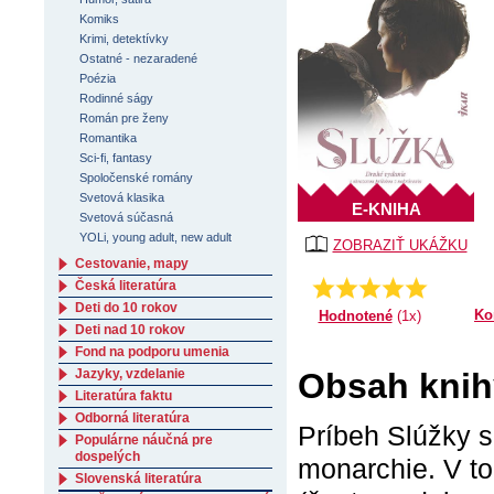
Komiks
Krimi, detektívky
Ostatné - nezaradené
Poézia
Rodinné ságy
Román pre ženy
Romantika
Sci-fi, fantasy
Spoločenské romány
Svetová klasika
E-KNIHA
Svetová súčasná
YOLi, young adult, new adult
ZOBRAZIŤ UKÁŽKU
Cestovanie, mapy
Česká literatúra
Priemer:
5.0
Deti do 10 rokov
Ko
Hodnotené
(1x)
Deti nad 10 rokov
Fond na podporu umenia
Obsah knih
Jazyky, vzdelanie
Literatúra faktu
Odborná literatúra
Príbeh Slúžky 
Populárne náučná pre
dospelých
monarchie. V t
Slovenská literatúra