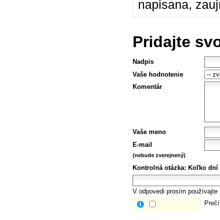
napisana, zau
Pridajte sv
Nadpis
Vaše hodnotenie
Komentár
Vaše meno
E-mail
(nebude zverejnený)
Kontrolná otázka:
Koľko dní
V odpovedi prosím používajte i
Prečí