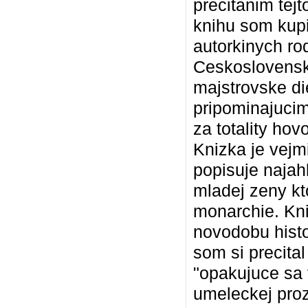
precitanim tej
knihu som kupi
autorkinych ro
Ceskoslovensku
majstrovske d
pripominajucim
za totality hov
Knizka je vejm
popisuje najah
mladej zeny kt
monarchie. Kn
novodobu histo
som si precital
"opakujuce sa v
umeleckej proz