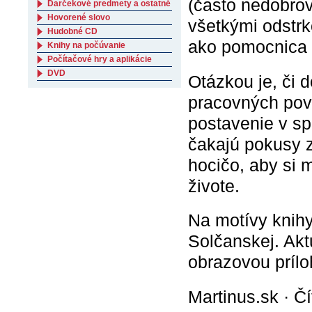
(často nedobrov
Darčekové predmety a ostatné
Hovorené slovo
všetkými odstrk
Hudobné CD
ako pomocnica 
Knihy na počúvanie
Počítačové hry a aplikácie
DVD
Otázkou je, či 
pracovných povi
postavenie v s
čakajú pokusy z
hocičo, aby si 
živote.
Na motívy knih
Solčanskej. Akt
obrazovou prílo
Martinus.sk · Č