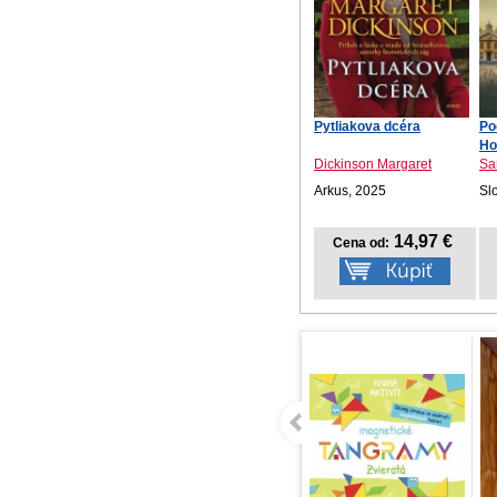
Pytliakova dcéra
Po
Ho
Dickinson Margaret
Sa
Arkus, 2025
Sl
14,97 €
Cena od: