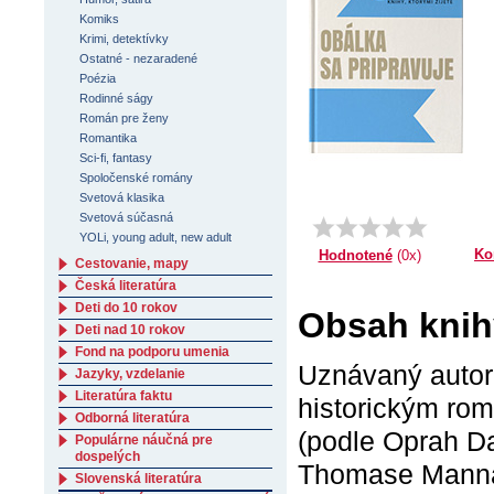
Komiks
Krimi, detektívky
Ostatné - nezaradené
Poézia
Rodinné ságy
Román pre ženy
Romantika
Sci-fi, fantasy
Spoločenské romány
Svetová klasika
Svetová súčasná
YOLi, young adult, new adult
Ko
Hodnotené
(0x)
Cestovanie, mapy
Česká literatúra
Deti do 10 rokov
Obsah knih
Deti nad 10 rokov
Fond na podporu umenia
Uznávaný autor 
Jazyky, vzdelanie
Literatúra faktu
historickým rom
Odborná literatúra
(podle Oprah Da
Populárne náučná pre
dospelých
Thomase Manna, 
Slovenská literatúra