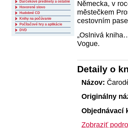
Darčekové predmety a ostatné
Německa, v roc
Hovorené slovo
městečkem Pros
Hudobné CD
Knihy na počúvanie
cestovním pase
Počítačové hry a aplikácie
DVD
„Oslnivá kniha…
Vogue.
Detaily o k
Názov:
Čarod
Originálny ná
Objednávací 
Zobraziť podro