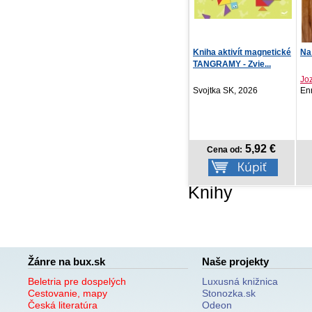
Kniha aktivít magnetické
Na laze v doline
K
TANGRAMY - Zvie...
Jozef Weis
T
Svojtka SK, 2026
Enribook, 2026
C
5,92 €
8,92 €
Cena od:
Cena od:
Knihy
Žánre na bux.sk
Naše projekty
Beletria pre dospelých
Luxusná knižnica
Cestovanie, mapy
Stonozka.sk
Česká literatúra
Odeon