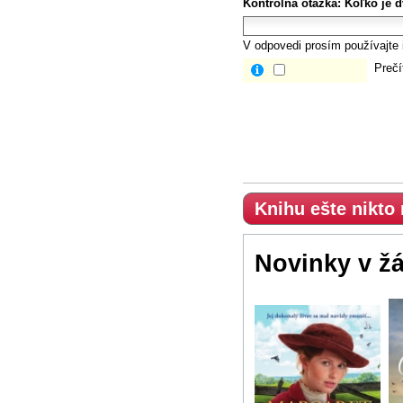
Kontrolná otázka:
Koľko je d
V odpovedi prosím používajte i
Prečí
Knihu ešte nikto
Novinky v ž