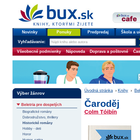
bux.sk
knihy, ktorými žijete
Úvodná stránka
Novinky
Ponuky
Predpredaj
Škola a u
Vyhľadávanie:
Všeobecné podmienky
Nápoveda
Doprava a poštovné
Čas
Úvodná stránka
›
Knihy
›
Bel
Výber žánrov
Čaroděj
Beletria pre dospelých
Colm Tóibín
Biografické romány
Dobrodružstvo, thrillery
Historické romány
Hobby - deti
Horor
Humor, satira