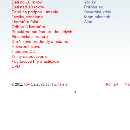
Deti do 10 rokov
Yoli.sk
Deti nad 10 rokov
Priroda.sk
Fond na podporu umenia
Severské krimi
Jazyky, vzdelanie
Mám talent.sk
Literatúra faktu
Ajna
Odborná literatúra
Populárne náučná pre dospelých
Slovenská literatúra
Darčekové predmety a ostatné
Hovorené slovo
Hudobné CD
Knihy na počúvanie
Počítačové hry a aplikácie
DVD
© 2011
IKAR
, a.s., vyrobila
Etnetera
Kontakt
Ná
x