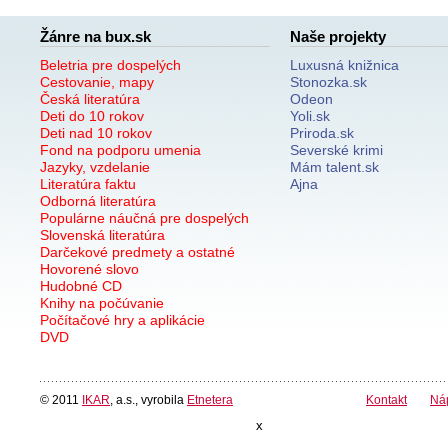
Žánre na bux.sk
Naše projekty
Beletria pre dospelých
Luxusná knižnica
Cestovanie, mapy
Stonozka.sk
Česká literatúra
Odeon
Deti do 10 rokov
Yoli.sk
Deti nad 10 rokov
Priroda.sk
Fond na podporu umenia
Severské krimi
Jazyky, vzdelanie
Mám talent.sk
Literatúra faktu
Ajna
Odborná literatúra
Populárne náučná pre dospelých
Slovenská literatúra
Darčekové predmety a ostatné
Hovorené slovo
Hudobné CD
Knihy na počúvanie
Počítačové hry a aplikácie
DVD
© 2011
IKAR
, a.s., vyrobila
Etnetera
Kontakt
Ná
x