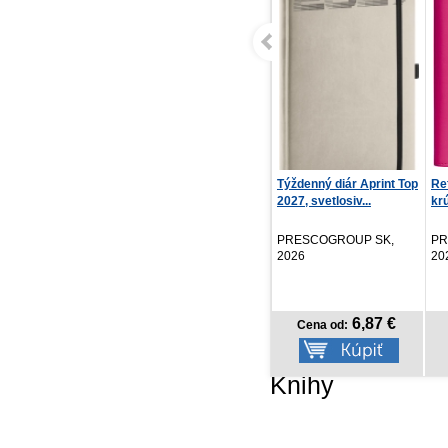
Týždenný diár Aprint Top
Refill – Týždenný
NO
2027, svetlosiv...
krúžkový diár s vymeni...
Po
PRESCOGROUP SK,
PRESCOGROUP SK,
PR
2026
2026
20
6,87 €
8,97 €
Cena od:
Cena od:
Knihy