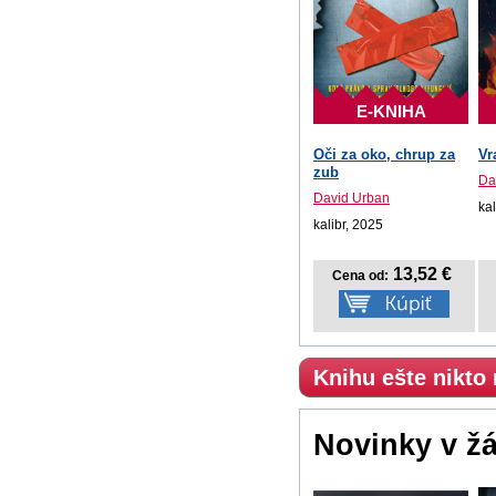
E-KNIHA
Oči za oko, chrup za
Vr
zub
Da
David Urban
kal
kalibr, 2025
13,52 €
Cena od:
Knihu ešte nikto
Novinky v ž