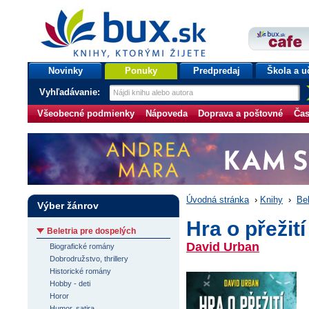
bux.sk
knihy, ktorými žijete
Úvodná stránka
Novinky
Ponuky
Predpredaj
Škola a u
Vyhľadávanie:
Všeobecné podmienky
Nápoveda
Doprava a poštovné
Čas
Úvodná stránka
›
Knihy
›
Bel
Výber žánrov
Hra o přežit
Beletria pre dospelých
David Urban
Biografické romány
Dobrodružstvo, thrillery
Historické romány
Hobby - deti
Horor
Humor, satira