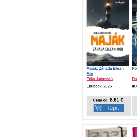
Maják: Záhada Eilean
Po
Mór
Erika Jarkovská
Da
Enribook, 2025
IK
8,61 €
Cena od: