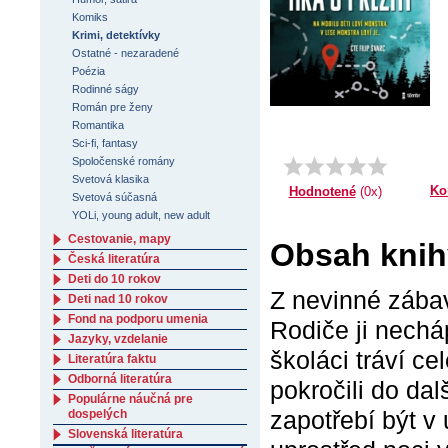
Komiks
Krimi, detektívky
Ostatné - nezaradené
Poézia
Rodinné ságy
Román pre ženy
Romantika
Sci-fi, fantasy
Spoločenské romány
Svetová klasika
Ko
Hodnotené
(0x)
Svetová súčasná
YOLi, young adult, new adult
Cestovanie, mapy
Obsah knihy
Česká literatúra
Deti do 10 rokov
Z nevinné zába
Deti nad 10 rokov
Fond na podporu umenia
Rodiče ji necháp
Jazyky, vzdelanie
školáci tráví ce
Literatúra faktu
Odborná literatúra
pokročili do da
Populárne náučná pre
zapotřebí být v 
dospelých
Slovenská literatúra