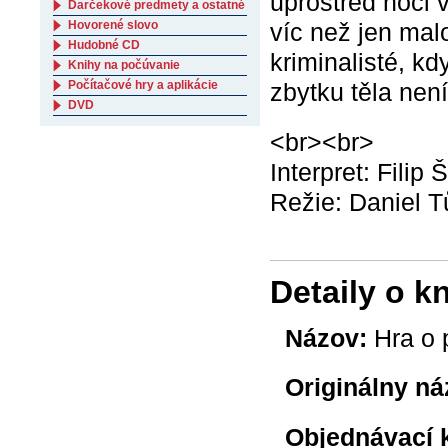
uprostřed noci 
Darčekové predmety a ostatné
Hovorené slovo
víc než jen mal
Hudobné CD
kriminalisté, k
Knihy na počúvanie
Počítačové hry a aplikácie
zbytku těla není
DVD
<br><br>
Interpret: Filip
Režie: Daniel 
Detaily o k
Názov:
Hra o p
Originálny ná
Objednávací 