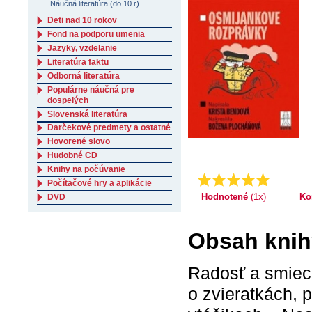
Náučná literatúra (do 10 r)
Deti nad 10 rokov
Fond na podporu umenia
Jazyky, vzdelanie
Literatúra faktu
Odborná literatúra
Populárne náučná pre
dospelých
Slovenská literatúra
Darčekové predmety a ostatné
Hovorené slovo
Hudobné CD
Knihy na počúvanie
Priemer:
5.0
Počítačové hry a aplikácie
Ko
Hodnotené
(1x)
DVD
Obsah knih
Radosť a smiech
o zvieratkách, 