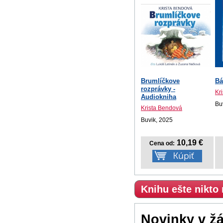
Brumlíčkove
Bá
rozprávky -
Kr
Audiokniha
Bu
Krista Bendová
Buvik, 2025
10,19 €
Cena od:
Knihu ešte nikto
Novinky v ž