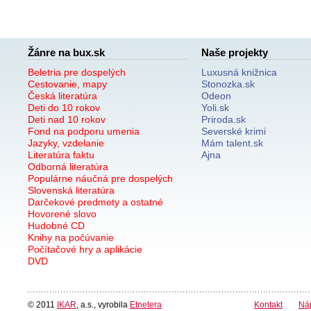
Žánre na bux.sk
Naše projekty
Beletria pre dospelých
Luxusná knižnica
Cestovanie, mapy
Stonozka.sk
Česká literatúra
Odeon
Deti do 10 rokov
Yoli.sk
Deti nad 10 rokov
Priroda.sk
Fond na podporu umenia
Severské krimi
Jazyky, vzdelanie
Mám talent.sk
Literatúra faktu
Ajna
Odborná literatúra
Populárne náučná pre dospelých
Slovenská literatúra
Darčekové predmety a ostatné
Hovorené slovo
Hudobné CD
Knihy na počúvanie
Počítačové hry a aplikácie
DVD
© 2011
IKAR
, a.s., vyrobila
Etnetera
Kontakt
Ná