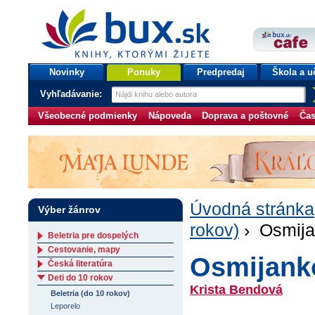
bux.sk
knihy, ktorými žijete
Úvodná stránka
Novinky
Ponuky
Predpredaj
Škola a u
Vyhľadávanie:
Všeobecné podmienky
Nápoveda
Doprava a poštovné
Čas
Úvodná stránka
Výber žánrov
rokov)
› Osmija
Beletria pre dospelých
Cestovanie, mapy
Osmijank
Česká literatúra
Deti do 10 rokov
Krista Bendová
Beletria (do 10 rokov)
Leporelo