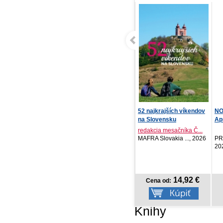
52 najkrajších víkendov
NOTIQUE Denný diár
Kn
na Slovensku
Aprint Top 2027, tyrk...
TA
redakcia mesačníka Č...
MAFRA Slovakia ..., 2026
PRESCOGROUP SK,
Sv
2026
14,92 €
7,77 €
Cena od:
Cena od:
Knihy