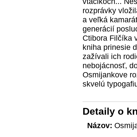
vtáčikoch... Nes
rozprávky vloži
a veľká kamarát
generácií poslu
Ctibora Filčíka
kniha prinesie 
zažívali ich rod
nebojácnosť, do
Osmijankove ro
skvelú typogafi
Detaily o k
Názov:
Osmija