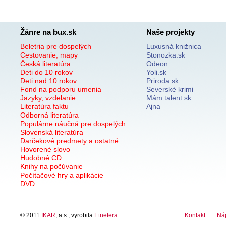
Žánre na bux.sk
Naše projekty
Beletria pre dospelých
Luxusná knižnica
Cestovanie, mapy
Stonozka.sk
Česká literatúra
Odeon
Deti do 10 rokov
Yoli.sk
Deti nad 10 rokov
Priroda.sk
Fond na podporu umenia
Severské krimi
Jazyky, vzdelanie
Mám talent.sk
Literatúra faktu
Ajna
Odborná literatúra
Populárne náučná pre dospelých
Slovenská literatúra
Darčekové predmety a ostatné
Hovorené slovo
Hudobné CD
Knihy na počúvanie
Počítačové hry a aplikácie
DVD
© 2011
IKAR
, a.s., vyrobila
Etnetera
Kontakt
Ná