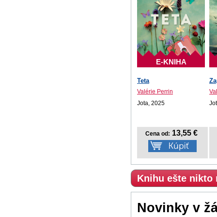
E-KNIHA
Teta
Za
Valérie Perrin
Val
Jota, 2025
Jo
13,55 €
Cena od:
Knihu ešte nikto
Novinky v ž