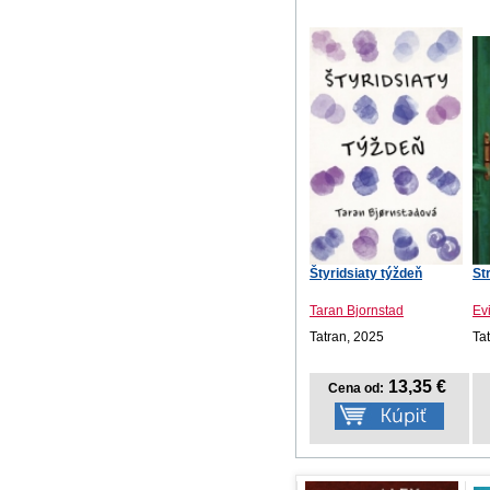
Štyridsiaty týždeň
St
Taran Bjornstad
Ev
Tatran, 2025
Ta
13,35 €
Cena od: