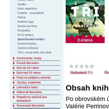
Komiks
Krimi, detektívky
Ostatné - nezaradené
Poézia
Rodinné ságy
Román pre ženy
Romantika
Sci-fi, fantasy
Spoločenské romány
E-KNIHA
Svetová klasika
Svetová súčasná
YOLi, young adult, new adult
Cestovanie, mapy
Česká literatúra
Deti do 10 rokov
Ko
Hodnotené
(0x)
Deti nad 10 rokov
Fond na podporu umenia
Jazyky, vzdelanie
Obsah knihy
Literatúra faktu
Odborná literatúra
Populárne náučná pre
Po obrovském ú
dospelých
Valérie Perrino
Slovenská literatúra