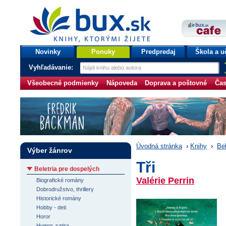
bux.sk
knihy, ktorými žijete
Úvodná stránka
Novinky
Ponuky
Predpredaj
Škola a u
Vyhľadávanie:
Všeobecné podmienky
Nápoveda
Doprava a poštovné
Čas
Úvodná stránka
›
Knihy
›
Bel
Výber žánrov
Tři
Beletria pre dospelých
Valérie Perrin
Biografické romány
Dobrodružstvo, thrillery
Historické romány
Hobby - deti
Horor
Humor, satira