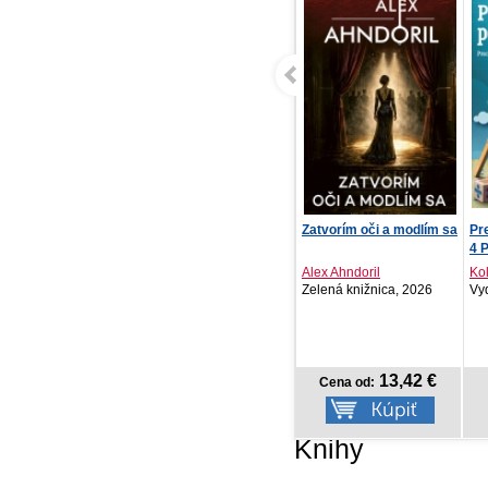
Zatvorím oči a modlím sa
Precvičovanie počítania
Ma
4 PZ
Alex Ahndoril
Kolektív autorov
Gü
Zelená knižnica, 2026
Vydavateľstvo T..., 2026
Vyd
13,42 €
4,28 €
Cena od:
Cena od:
Knihy