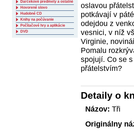
Darčekové predmety a ostatné
oslavou přátelst
Hovorené slovo
potkávají v páté
Hudobné CD
Knihy na počúvanie
odejdou z venko
Počítačové hry a aplikácie
vesnici, v níž v
DVD
Virginie, noviná
Pomalu rozkrývá 
spojují. Co se s
přátelstvím?
Detaily o k
Názov:
Tři
Originálny ná