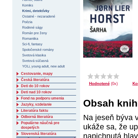
Komiks
Krimi, detektívky
Ostatné - nezaradené
Poézia
Rodinné ságy
Román pre ženy
Romantika
Sci-fi, fantasy
Spoločenské romány
Svetová klasika
Svetová súčasná
YOLi, young adult, new adult
Cestovanie, mapy
Česká literatúra
Ko
Hodnotené
(0x)
Deti do 10 rokov
Deti nad 10 rokov
Fond na podporu umenia
Obsah knih
Jazyky, vzdelanie
Literatúra faktu
Na jeseň býva v
Odborná literatúra
Populárne náučná pre
ukáže sa, že up
dospelých
napichnutá hlav
Slovenská literatúra