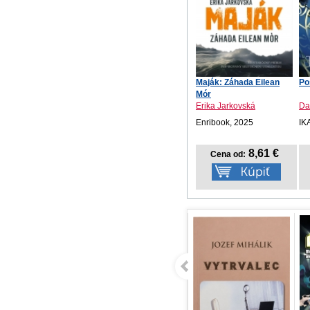
Maják: Záhada Eilean
Po
Mór
Erika Jarkovská
Da
Enribook, 2025
IK
8,61 €
Cena od: