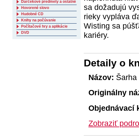
Darčekové predmety a ostatné
sa dožadujú vys
Hovorené slovo
Hudobné CD
rieky vypláva ď
Knihy na počúvanie
Wisting sa púšť
Počítačové hry a aplikácie
DVD
kariéry.
Detaily o k
Názov:
Šarha
Originálny ná
Objednávací 
Zobraziť podro