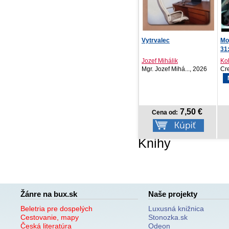
Vytrvalec
Moje hrdinská akademie
Da
31: Izuku Midorij...
Jozef Mihálik
Kohei Horikoshi
Ta
Mgr. Jozef Mihá..., 2026
Crew, 2026
Cr
NOVINKA
7,50 €
8,77 €
Cena od:
Cena od:
Knihy
Žánre na bux.sk
Naše projekty
Beletria pre dospelých
Luxusná knižnica
Cestovanie, mapy
Stonozka.sk
Česká literatúra
Odeon