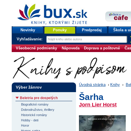
bux.sk
knihy, ktorými žijete
Úvodná stránka
Novinky
Ponuky
Predpredaj
Škola a u
Vyhľadávanie:
Všeobecné podmienky
Nápoveda
Doprava a poštovné
Čas
Úvodná stránka
›
Knihy
›
Bel
Výber žánrov
Šarha
Beletria pre dospelých
Jorn Lier Horst
Biografické romány
Dobrodružstvo, thrillery
Historické romány
Hobby - deti
Horor
Humor, satira