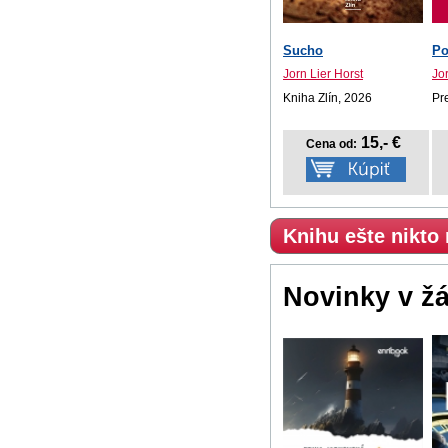
Sucho
Po
Jorn Lier Horst
Jor
Kniha Zlín, 2026
Pr
15,- €
Cena od:
Knihu ešte nikto
Novinky v ž