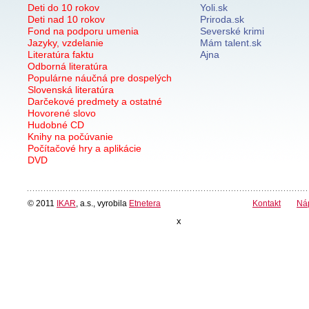
Deti do 10 rokov
Yoli.sk
Deti nad 10 rokov
Priroda.sk
Fond na podporu umenia
Severské krimi
Jazyky, vzdelanie
Mám talent.sk
Literatúra faktu
Ajna
Odborná literatúra
Populárne náučná pre dospelých
Slovenská literatúra
Darčekové predmety a ostatné
Hovorené slovo
Hudobné CD
Knihy na počúvanie
Počítačové hry a aplikácie
DVD
© 2011
IKAR
, a.s., vyrobila
Etnetera
Kontakt
Ná
x