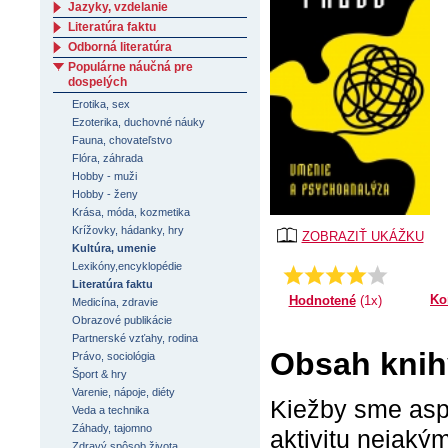
Jazyky, vzdelanie
Literatúra faktu
Odborná literatúra
Populárne náučná pre
dospelých
Erotika, sex
Ezoterika, duchovné náuky
Fauna, chovateľstvo
Flóra, záhrada
Hobby - muži
Hobby - ženy
Krása, móda, kozmetika
Krížovky, hádanky, hry
ZOBRAZIŤ UKÁŽKU
Kultúra, umenie
Lexikóny,encyklopédie
Priemer:
4.0
Literatúra faktu
Ko
Hodnotené
(1x)
Medicína, zdravie
Obrazové publikácie
Partnerské vzťahy, rodina
Obsah knih
Právo, sociológia
Šport & hry
Varenie, nápoje, diéty
Kiežby sme asp
Veda a technika
Záhady, tajomno
aktivitu nejaký
Zdravý spôsob života