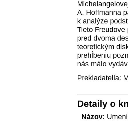
Michelangelovej
A. Hoffmanna pa
k analýze podst
Tieto Freudove 
pred dvoma des
teoretickým dis
prehĺbeniu pozn
nás málo vydáv
Prekladatelia: 
Detaily o k
Názov:
Umenie