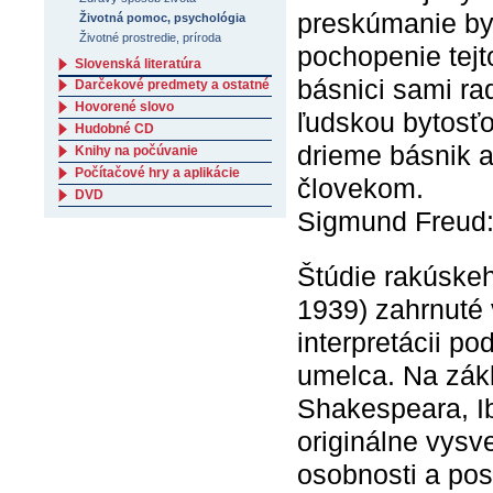
preskúmanie by
Životná pomoc, psychológia
Životné prostredie, príroda
pochopenie tejto
Slovenská literatúra
básnici sami ra
Darčekové predmety a ostatné
Hovorené slovo
ľudskou bytosťo
Hudobné CD
drieme básnik 
Knihy na počúvanie
Počítačové hry a aplikácie
človekom.
DVD
Sigmund Freud:
Štúdie rakúske
1939) zahrnuté
interpretácii p
umelca. Na zákl
Shakespeara, Ib
originálne vysv
osobnosti a pos