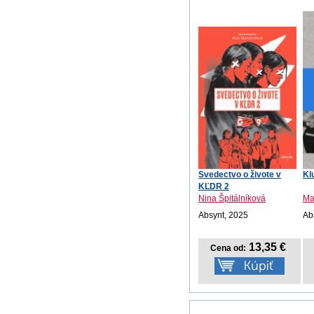
Svedectvo o živote v
Kl
KĽDR 2
Nina Špitálníková
Ma
Absynt, 2025
Ab
13,35 €
Cena od: