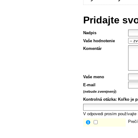
Pridajte sv
Nadpis
Vaše hodnotenie
Komentár
Vaše meno
E-mail
(nebude zverejnený)
Kontrolná otázka:
Koľko je p
V odpovedi prosím používajte i
Prečí