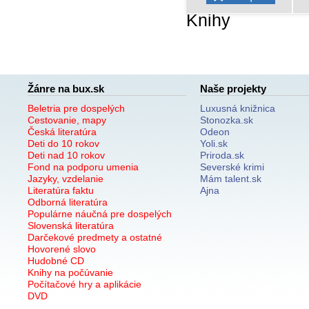
Knihy
Žánre na bux.sk
Naše projekty
Beletria pre dospelých
Luxusná knižnica
Cestovanie, mapy
Stonozka.sk
Česká literatúra
Odeon
Deti do 10 rokov
Yoli.sk
Deti nad 10 rokov
Priroda.sk
Fond na podporu umenia
Severské krimi
Jazyky, vzdelanie
Mám talent.sk
Literatúra faktu
Ajna
Odborná literatúra
Populárne náučná pre dospelých
Slovenská literatúra
Darčekové predmety a ostatné
Hovorené slovo
Hudobné CD
Knihy na počúvanie
Počítačové hry a aplikácie
DVD