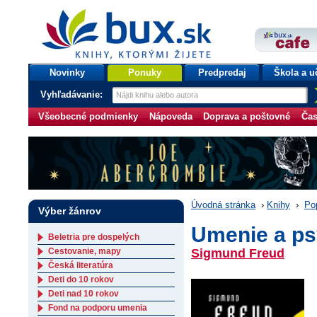
bux.sk
knihy, ktorými žijete
Úvodná stránka
Novinky
Ponuky
Predpredaj
Škola a u
Vyhľadávanie:
Všeobecné podmienky
Nápoveda
Doprava a poštovné
Čas
Úvodná stránka
›
Knihy
›
Po
Výber žánrov
Umenie a ps
Beletria pre dospelých
Cestovanie, mapy
Sigmund Freud
Česká literatúra
Deti do 10 rokov
Deti nad 10 rokov
Fond na podporu umenia