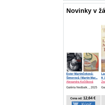
Novinky v ž
Ester Martinčeková-
La
Šimerová / Martin Mar...
K 
Alexandra Kočišková
Zs
Galéria Nedbalk..., 2025
Ga
12,64 €
Cena od: