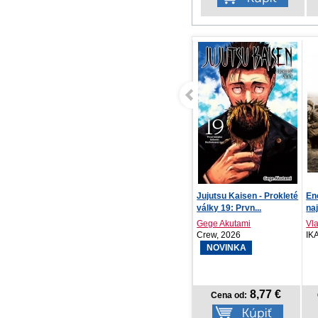
NOTIQUE Denný diár
Jujutsu Kaisen - Prokleté
En
Ponza 2027, krémový, ...
války 19: Prvn...
naj
Gege Akutami
Vla
PRESCOGROUP SK,
Crew, 2026
IK
2026
NOVINKA
6,57 €
8,77 €
Cena od:
Cena od: