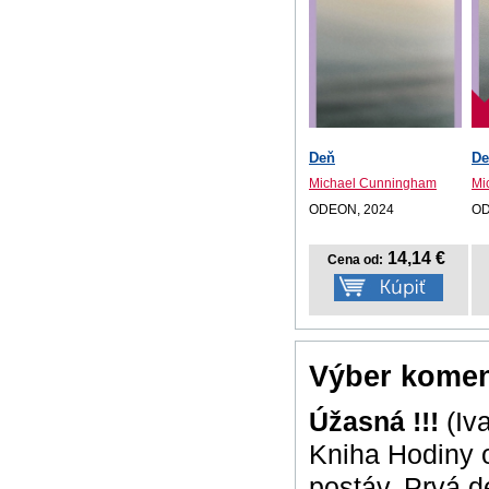
Deň
De
Michael Cunningham
Mi
ODEON, 2024
OD
14,14 €
Cena od:
Výber komen
Úžasná !!!
(Iv
Kniha Hodiny o
postáv. Prvá d