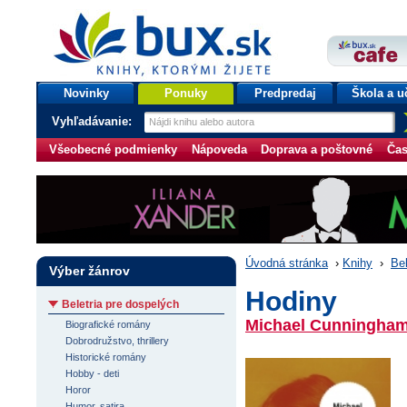
bux.sk
knihy, ktorými žijete
Úvodná stránka
Novinky
Ponuky
Predpredaj
Škola a u
Vyhľadávanie:
Všeobecné podmienky
Nápoveda
Doprava a poštovné
Čas
Úvodná stránka
›
Knihy
›
Bel
Výber žánrov
Hodiny
Beletria pre dospelých
Michael Cunningha
Biografické romány
Dobrodružstvo, thrillery
Historické romány
Hobby - deti
Horor
Humor, satira