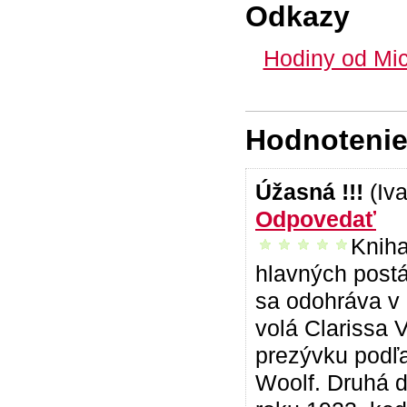
Odkazy
Hodiny od Mi
Hodnotenie 
Úžasná !!!
(Iv
Odpovedať
Kniha
vrelo odporúčam
hlavných postá
sa odohráva v 
volá Clarissa V
prezývku podľa
Woolf. Druhá d