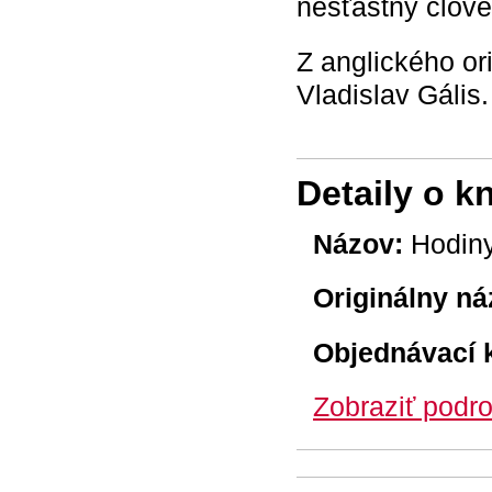
nešťastný člove
Z anglického or
Vladislav Gális.
Detaily o k
Názov:
Hodin
Originálny ná
Objednávací 
Zobraziť podro