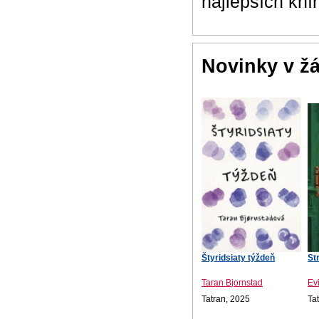
najlepších kní
Novinky v ž
Štyridsiaty týždeň
St
Taran Bjornstad
Ev
Tatran, 2025
Ta