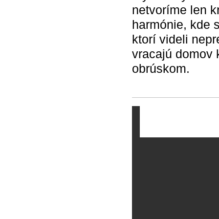
netvoríme len k
harmónie, kde s
ktorí videli nep
vracajú domov 
obrúskom.