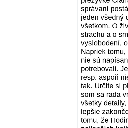
prezývke Clari
správaní postá
jeden všedný d
všetkom. O živ
strachu a o smr
vyslobodení, o 
Napriek tomu, 
nie sú napísan
potrebovali. J
resp. aspoň nie
tak. Určite si 
som sa rada v
všetky detaily,
lepšie zakonče
tomu, že Hodin