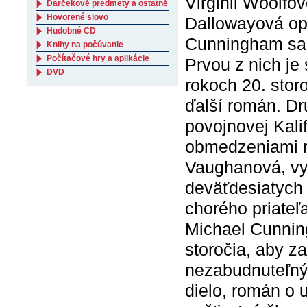
Virginii Woolfo
Darčekové predmety a ostatné
Hovorené slovo
Dallowayová opís
Hudobné CD
Cunningham sa z
Knihy na počúvanie
Počítačové hry a aplikácie
Prvou z nich je
DVD
rokoch 20. stor
ďalší román. D
povojnovej Kali
obmedzeniami m
Vaughanová, vy
deväťdesiatych 
chorého priateľa
Michael Cunnin
storočia, aby za
nezabudnuteľný
dielo, román o 