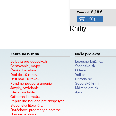
8,92 €
8,18 €
Cena od:
Cena od:
Knihy
Žánre na bux.sk
Naše projekty
Beletria pre dospelých
Luxusná knižnica
Cestovanie, mapy
Stonozka.sk
Česká literatúra
Odeon
Deti do 10 rokov
Yoli.sk
Deti nad 10 rokov
Priroda.sk
Fond na podporu umenia
Severské krimi
Jazyky, vzdelanie
Mám talent.sk
Literatúra faktu
Ajna
Odborná literatúra
Populárne náučná pre dospelých
Slovenská literatúra
Darčekové predmety a ostatné
Hovorené slovo