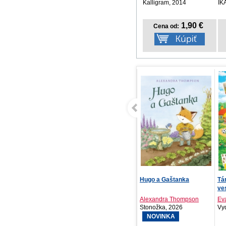
Kalligram, 2014
IK
1,90 €
Cena od:
Prdík nie je hanba -
Hugo a Gaštanka
Tár
zvieratká
ve
Kolektív autorov
Alexandra Thompson
Ev
Vydavateľstvo T..., 2026
Stonožka, 2026
Vyd
NOVINKA