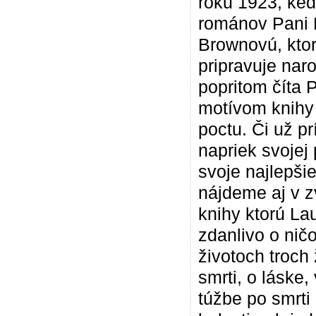
roku 1923, ked
románov Pani D
Brownovú, ktor
pripravuje na
popritom číta 
motívom knihy 
poctu. Či už p
napriek svojej
svoje najlepši
nájdeme aj v z
knihy ktorú La
zdanlivo o nič
životoch troch 
smrti, o láske,
túžbe po smrti 