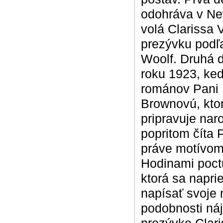
odohráva v New
volá Clarissa V
prezývku podľa
Woolf. Druhá d
roku 1923, ked
románov Pani D
Brownovú, ktor
pripravuje na
popritom číta 
práve motívom 
Hodinami poctu
ktorá sa napri
napísať svoje 
podobnosti náj