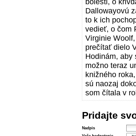
bolesti, o kri
Dallowayovú za
to k ich pocho
vedieť, o čom 
Virginie Woolf, 
prečítať dielo 
Hodinám, aby s
možno teraz un
knižného roka,
sú naozaj dokon
som čítala v r
Pridajte sv
Nadpis
Vaše hodnotenie