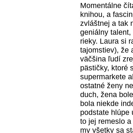
Momentálne číta
knihou, a fascin
zvláštnej a tak
geniálny talent,
rieky. Laura si 
tajomstiev), že 
väčšina ľudí zr
pästičky, ktoré
supermarkete al
ostatné ženy ne
duch, žena bole
bola niekde ind
podstate hlúpe 
to jej remeslo a
my všetky sa s