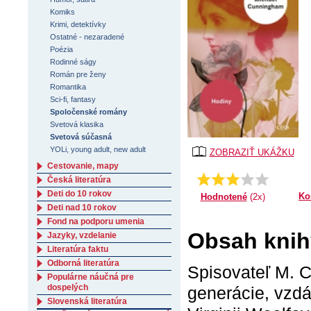
Komiks
Krimi, detektívky
Ostatné - nezaradené
Poézia
Rodinné ságy
Román pre ženy
Romantika
Sci-fi, fantasy
Spoločenské romány
Svetová klasika
Svetová súčasná
YOLi, young adult, new adult
ZOBRAZIŤ UKÁŽKU
Cestovanie, mapy
Priemer:
3.0
Česká literatúra
Deti do 10 rokov
Ko
Hodnotené
(2x)
Deti nad 10 rokov
Fond na podporu umenia
Obsah knih
Jazyky, vzdelanie
Literatúra faktu
Odborná literatúra
Spisovateľ M. C
Populárne náučná pre
dospelých
generácie, vzd
Slovenská literatúra