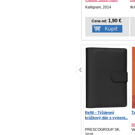
Kalligram, 2014
IK
1,90 €
Cena od:
Moje hvězda 10
Refill – Týždenný
Ťa
krúžkový diár s vymeni...
Aka Akasaka
We
Crew, 2026
PRESCOGROUP SK,
Ve
2026