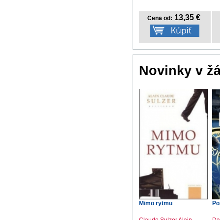
13,35 €
Cena od:
Novinky v ž
Mimo rytmu
Po
Claude Sulzer Alain
Da