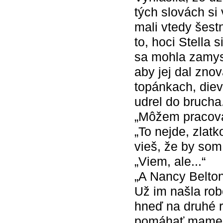
tých slovách si
mali vtedy šestn
to, hoci Stella 
sa mohla zamysl
aby jej dal zno
topánkach, diev
udrel do brucha
„Môžem pracovať
„To nejde, zlat
vieš, že by som
„Viem, ale...“
„A Nancy Belton
Už im našla ro
hneď na druhé r
pomáhať mame pr