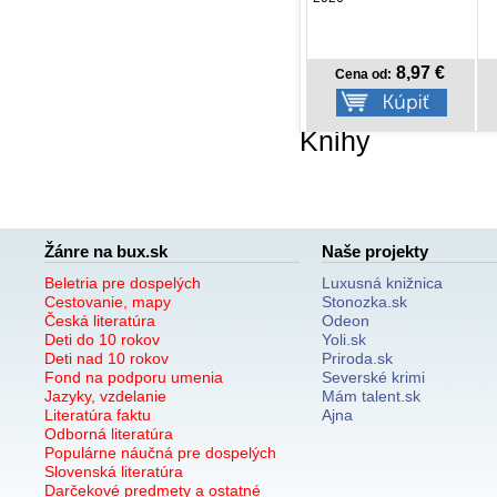
8,77 €
8,97 €
Cena od:
Cena od:
Knihy
Žánre na bux.sk
Naše projekty
Beletria pre dospelých
Luxusná knižnica
Cestovanie, mapy
Stonozka.sk
Česká literatúra
Odeon
Deti do 10 rokov
Yoli.sk
Deti nad 10 rokov
Priroda.sk
Fond na podporu umenia
Severské krimi
Jazyky, vzdelanie
Mám talent.sk
Literatúra faktu
Ajna
Odborná literatúra
Populárne náučná pre dospelých
Slovenská literatúra
Darčekové predmety a ostatné