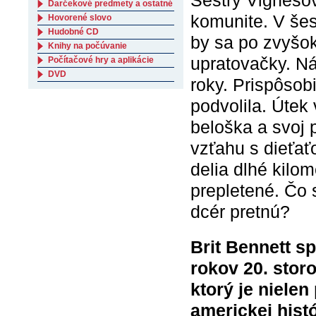
Sestry Vignesov
Darčekové predmety a ostatné
komunite. V šes
Hovorené slovo
Hudobné CD
by sa po zvyšok
Knihy na počúvanie
upratovačky. Ná
Počítačové hry a aplikácie
DVD
roky. Prispôsobi
podvolila. Útek
beloška a svoj 
vzťahu s dieťať
delia dlhé kilo
prepletené. Čo 
dcér pretnú?
Brit Bennett s
rokov 20. stor
ktorý je nielen
americkej histó