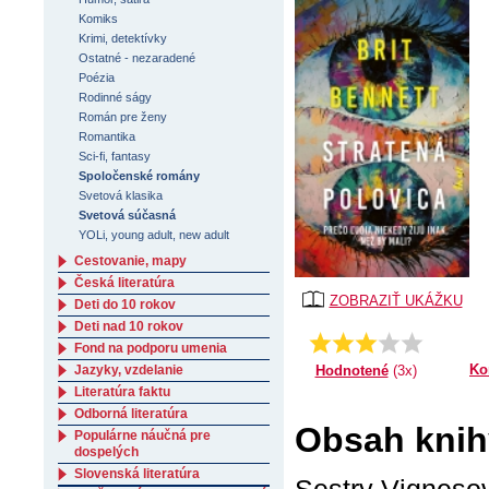
Komiks
Krimi, detektívky
Ostatné - nezaradené
Poézia
Rodinné ságy
Román pre ženy
Romantika
Sci-fi, fantasy
Spoločenské romány
Svetová klasika
Svetová súčasná
YOLi, young adult, new adult
Cestovanie, mapy
Česká literatúra
ZOBRAZIŤ UKÁŽKU
Deti do 10 rokov
Deti nad 10 rokov
3.33333333333333
Priemer:
Fond na podporu umenia
Ko
Hodnotené
(3x)
Jazyky, vzdelanie
Literatúra faktu
Odborná literatúra
Obsah knihy
Populárne náučná pre
dospelých
Slovenská literatúra