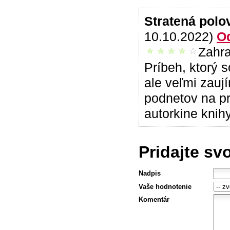
Stratená polo
10.10.2022)
O
Zahra
príjemné čítanie
Príbeh, ktorý 
ale veľmi zauj
podnetov na pr
autorkine knihy
Pridajte sv
Nadpis
Vaše hodnotenie
Komentár