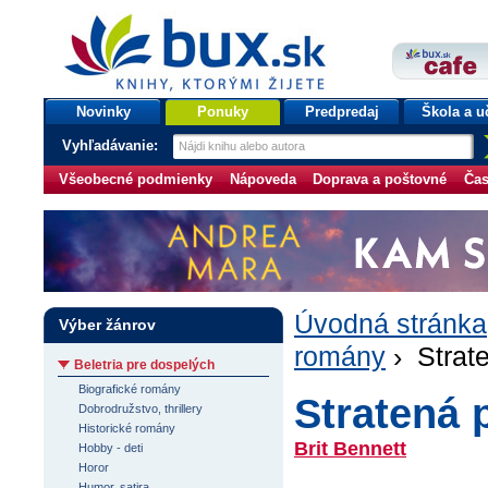
bux.sk
knihy, ktorými žijete
Úvodná stránka
Novinky
Ponuky
Predpredaj
Škola a u
Vyhľadávanie:
Všeobecné podmienky
Nápoveda
Doprava a poštovné
Čas
Úvodná stránka
Výber žánrov
romány
› Strat
Beletria pre dospelých
Biografické romány
Stratená 
Dobrodružstvo, thrillery
Historické romány
Brit Bennett
Hobby - deti
Horor
Humor, satira