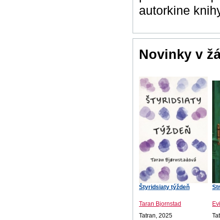
autorkine knihy
Novinky v ž
Štyridsiaty týždeň
St
Taran Bjornstad
Ev
Tatran, 2025
Ta