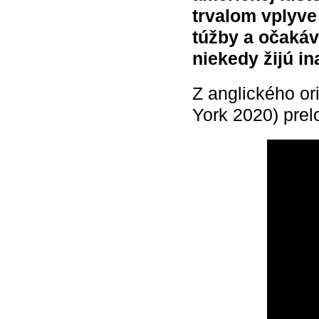
trvalom vplyve 
túžby a očakáv
niekedy žijú in
Z anglického or
York 2020) pre